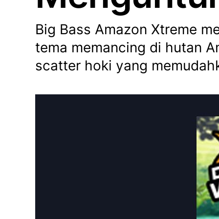
Big Bass Amazon Xtreme me
tema memancing di hutan Am
scatter hoki yang memudahk