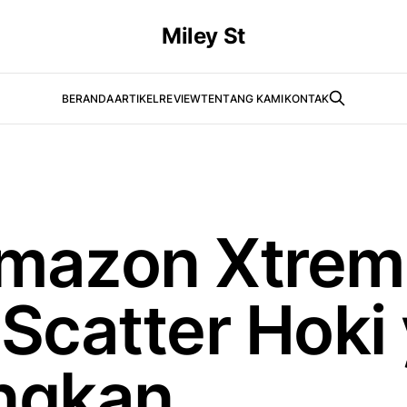
Miley St
BERANDA
ARTIKEL
REVIEW
TENTANG KAMI
KONTAK
Amazon Xtrem
 Scatter Hoki
ngkan