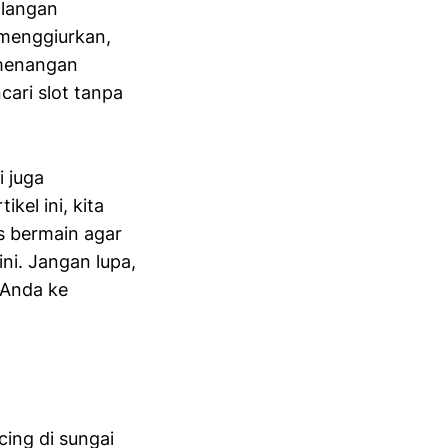
alangan
 menggiurkan,
emenangan
cari slot tanpa
 juga
el ini, kita
s bermain agar
ini. Jangan lupa,
 Anda ke
ing di sungai