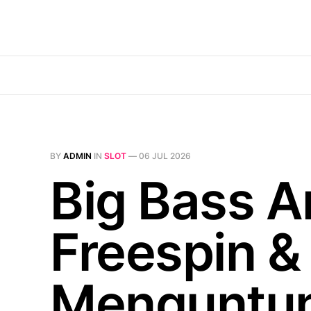
BY
ADMIN
IN
SLOT
—
06 JUL 2026
Big Bass 
Freespin &
Menguntu