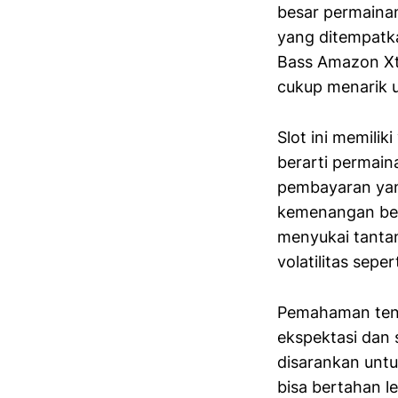
besar permaina
yang ditempatkan
Bass Amazon Xt
cukup menarik 
Slot ini memilik
berarti permai
pembayaran yang
kemenangan bes
menyukai tanta
volatilitas sepert
Pemahaman tent
ekspektasi dan 
disarankan unt
bisa bertahan 