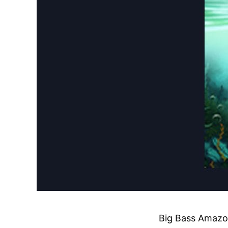
Big Bass Amazon