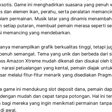
sotis. Game ini menghadirkan suasana yang penuh
pis dan elemen ikan, perahu, serta peralatan memanc
alam permainan. Musik latar yang dinamis menambah
 setiap putaran, membuat pemain merasa seperti se
si memancing yang mendebarkan.
hanya menampilkan grafik berkualitas tinggi, tetapi j
penuh semangat. Tema yang unik dan berbeda dari s
s Amazon Xtreme mudah dikenali dan disukai oleh b
narasi petualangan yang kental, pemain diajak untu
r melalui fitur-fitur menarik yang disediakan Pragma
ena game ini mendukung slot deposit dana, pemain da
 dengan mudah dan cepat tanpa potongan. Hal ini te
bagi mereka yang ingin menikmati permainan tanpa
di awal.