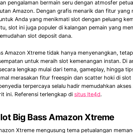
n pengalaman bermain seru dengan atmosfer petu
utan Amazon. Dengan grafis menarik dan fitur yang
 untuk Anda yang menikmati slot dengan peluang k
itu, slot ini juga populer di kalangan pemain yang men
emudahan slot deposit dana.
ss Amazon Xtreme tidak hanya menyenangkan, tetapi
mpatan untuk meraih slot kemenangan instan. Di artik
ecara lengkap mulai dari tema, gameplay, hingga tip
al merasakan fitur freespin dan scatter hoki di slot 
penyedia terpercaya selalu hadir memudahkan akses
t ini. Referensi terlengkap di
situs lte4d
.
lot Big Bass Amazon Xtreme
Amazon Xtreme mengusung tema petualangan memanc