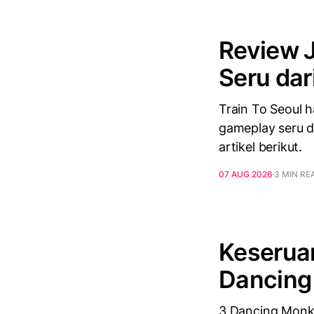
Review J
Seru dar
Train To Seoul 
gameplay seru d
artikel berikut.
07 AUG 2026
3 MIN RE
Keseruan
Dancing
3 Dancing Monke