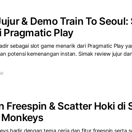
ujur & Demo Train To Seoul: 
i Pragmatic Play
hadir sebagai slot game menarik dari Pragmatic Play
an potensi kemenangan instan. Simak review jujur dan 
AD
 Freespin & Scatter Hoki di S
 Monkeys
ys hadir dengan tema ceria dan fitur freespin serta s