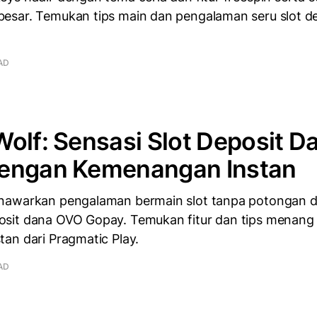
sar. Temukan tips main dan pengalaman seru slot de
AD
olf: Sensasi Slot Deposit 
engan Kemenangan Instan
nawarkan pengalaman bermain slot tanpa potongan 
it dana OVO Gopay. Temukan fitur dan tips menang d
an dari Pragmatic Play.
AD