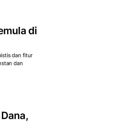
emula di
stis dan fitur
nstan dan
 Dana,