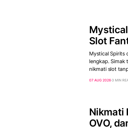
Mystical
Slot Fan
Mystical Spirits
lengkap. Simak 
nikmati slot ta
07 AUG 2026
3 MIN RE
Nikmati 
OVO, da