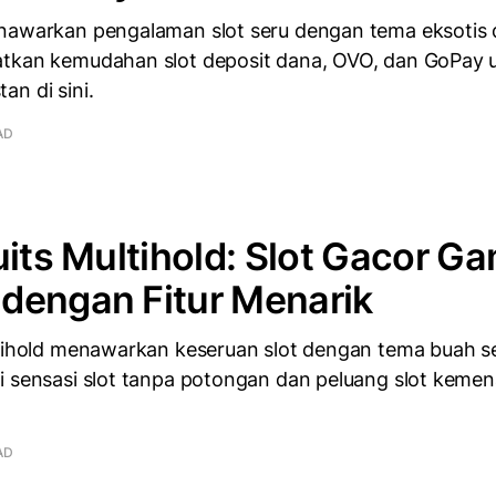
nawarkan pengalaman slot seru dengan tema eksotis d
tkan kemudahan slot deposit dana, OVO, dan GoPay 
n di sini.
AD
uits Multihold: Slot Gacor 
dengan Fitur Menarik
ltihold menawarkan keseruan slot dengan tema buah se
i sensasi slot tanpa potongan dan peluang slot kemen
AD