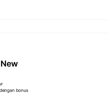
s New
ur
 dengan bonus