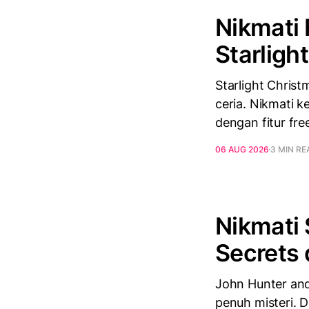
Nikmati 
Starligh
Starlight Chris
ceria. Nikmati 
dengan fitur fre
06 AUG 2026
3 MIN RE
Nikmati 
Secrets
John Hunter an
penuh misteri. 