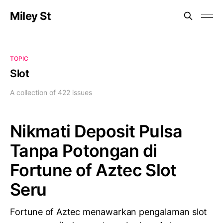
Miley St
TOPIC
Slot
A collection of 422 issues
Nikmati Deposit Pulsa
Tanpa Potongan di
Fortune of Aztec Slot
Seru
Fortune of Aztec menawarkan pengalaman slot