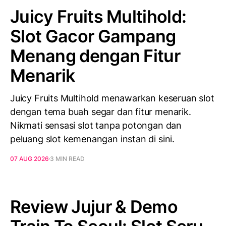
Juicy Fruits Multihold:
Slot Gacor Gampang
Menang dengan Fitur
Menarik
Juicy Fruits Multihold menawarkan keseruan slot
dengan tema buah segar dan fitur menarik.
Nikmati sensasi slot tanpa potongan dan
peluang slot kemenangan instan di sini.
07 AUG 2026
3 MIN READ
Review Jujur & Demo