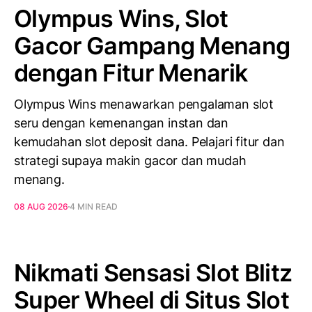
Olympus Wins, Slot
Gacor Gampang Menang
dengan Fitur Menarik
Olympus Wins menawarkan pengalaman slot
seru dengan kemenangan instan dan
kemudahan slot deposit dana. Pelajari fitur dan
strategi supaya makin gacor dan mudah
menang.
08 AUG 2026
4 MIN READ
Nikmati Sensasi Slot Blitz
Super Wheel di Situs Slot