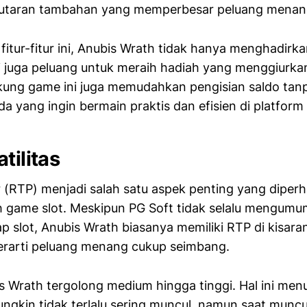
utaran tambahan yang memperbesar peluang menang
itur-fitur ini, Anubis Wrath tidak hanya menghadirk
i juga peluang untuk meraih hadiah yang menggiurkan
ung game ini juga memudahkan pengisian saldo tanp
a yang ingin bermain praktis dan efisien di platform
tilitas
r (RTP) menjadi salah satu aspek penting yang diper
h game slot. Meskipun PG Soft tidak selalu mengum
ap slot, Anubis Wrath biasanya memiliki RTP di kisara
berarti peluang menang cukup seimbang.
bis Wrath tergolong medium hingga tinggi. Hal ini m
kin tidak terlalu sering muncul, namun saat muncu