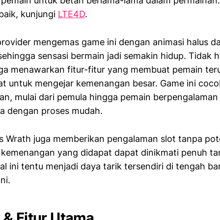
r pemain untuk betah berlama-lama dalam permainan
baik, kunjungi
LTE4D
.
provider mengemas game ini dengan animasi halus da
sehingga sensasi bermain jadi semakin hidup. Tidak h
ga menawarkan fitur-fitur yang membuat pemain ter
t untuk mengejar kemenangan besar. Game ini coco
gan, mulai dari pemula hingga pemain berpengalaman
ana dengan proses mudah.
bis Wrath juga memberikan pengalaman slot tanpa po
p kemenangan yang didapat dapat dinikmati penuh t
 ini tentu menjadi daya tarik tersendiri di tengah b
ni.
& Fitur Utama