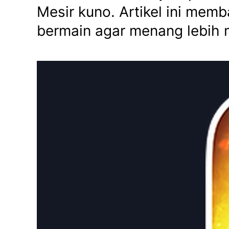
Mesir kuno. Artikel ini memb
bermain agar menang lebih