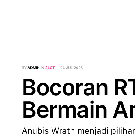
BY
ADMIN
IN
SLOT
—
06 JUL 2026
Bocoran RT
Bermain An
Anubis Wrath menjadi piliha