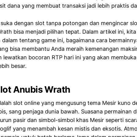
sit dana yang membuat transaksi jadi lebih praktis d
 suka dengan slot tanpa potongan dan mengincar s
rath bisa menjadi pilihan tepat. Dalam artikel ini, kit
 dalam tentang game ini, bagaimana cara bermainnya
yang bisa membantu Anda meraih kemenangan maksi
n lewatkan bocoran RTP hari ini yang akan membuka
bih besar.
lot Anubis Wrath
dalah slot online yang mengusung tema Mesir kuno d
is, sang penjaga dunia bawah. Suasana permainan 
gurun pasir dan simbol-simbol khas Mesir seperti sca
roglif yang menambah kesan mistis dan eksotis. Atmos