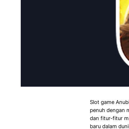
Slot game Anub
penuh dengan mi
dan fitur-fitur 
baru dalam duni