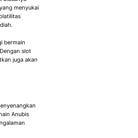
n yang menyukai
atilitas
diah.
gi bermain
 Dengan slot
tkan juga akan
 menyenangkan
main Anubis
engalaman