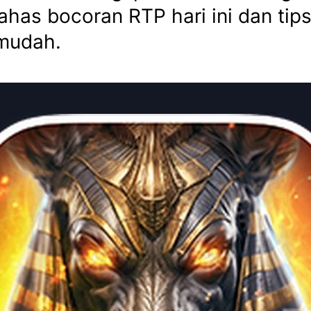
ahas bocoran RTP hari ini dan tip
 mudah.