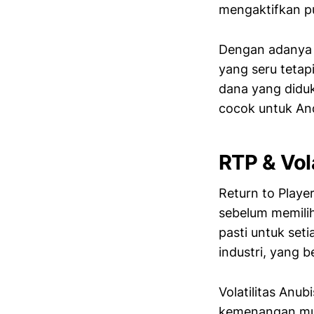
mengaktifkan p
Dengan adanya f
yang seru tetap
dana yang diduk
cocok untuk And
RTP & Vola
Return to Playe
sebelum memili
pasti untuk seti
industri, yang 
Volatilitas Anu
kemenangan mung