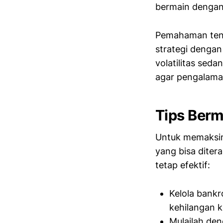
bermain dengan 
Pemahaman tent
strategi denga
volatilitas sed
agar pengalama
Tips Ber
Untuk memaksim
yang bisa diter
tetap efektif:
Kelola bankr
kehilangan k
Mulailah den