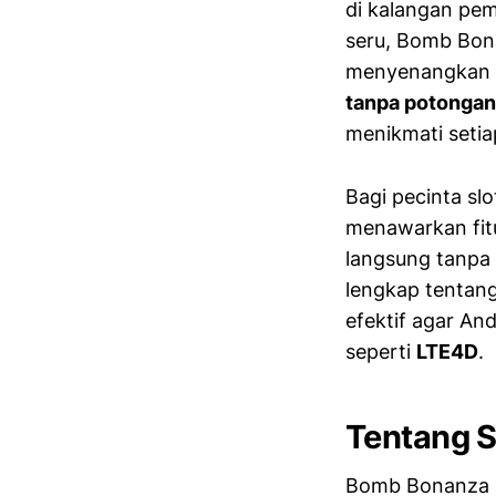
di kalangan pem
seru, Bomb Bon
menyenangkan s
tanpa potongan
menikmati setia
Bagi pecinta s
menawarkan fit
langsung tanpa 
lengkap tentang
efektif agar An
seperti
LTE4D
.
Tentang 
Bomb Bonanza 