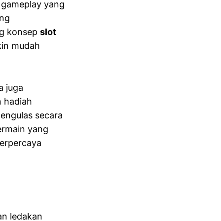
n gameplay yang
ang
ng konsep
slot
kin mudah
a juga
 hadiah
mengulas secara
bermain yang
terpercaya
n ledakan