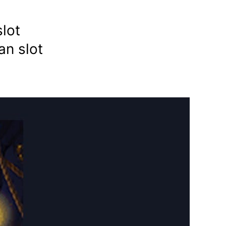
lot
n slot