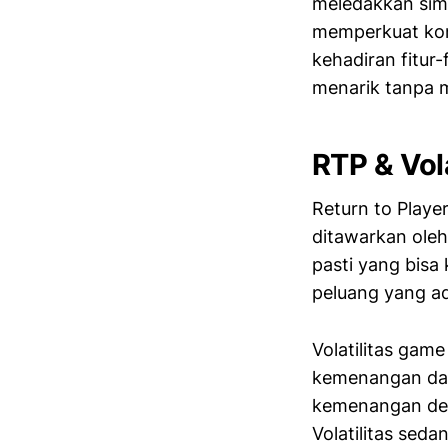
meledakkan sim
memperkuat k
kehadiran fitur
menarik tanpa 
RTP & Vola
Return to Playe
ditawarkan oleh
pasti yang bisa
peluang yang ad
Volatilitas gam
kemenangan dan
kemenangan denga
Volatilitas seda