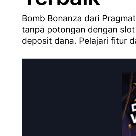
Bomb Bonanza dari Pragmat
tanpa potongan dengan slot
deposit dana. Pelajari fitur d