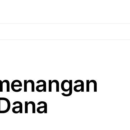
emenangan
 Dana