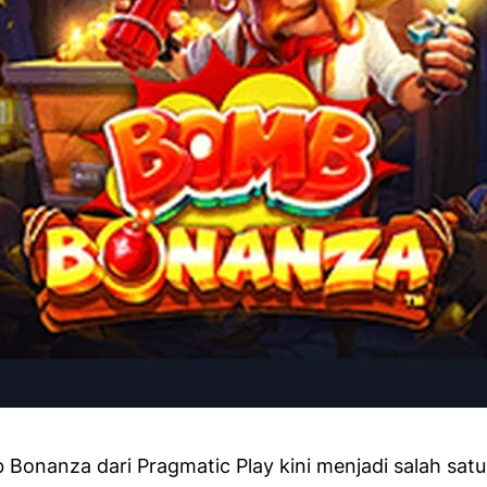
Bonanza dari Pragmatic Play kini menjadi salah satu 