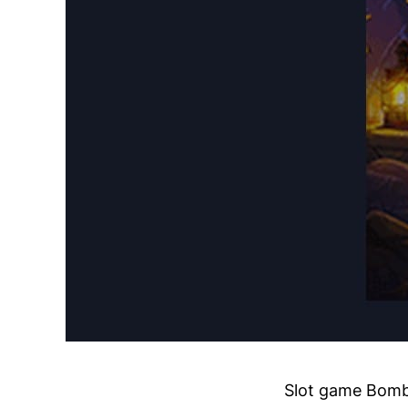
Slot game Bomb 