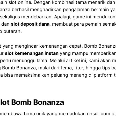
ain slot online. Dengan kombinasi tema menarik da
anza berhasil menghadirkan pengalaman bermain y
ekaligus mendebarkan. Apalagi, game ini menduku
dan
slot deposit dana
, membuat para pemain sema
p putaran.
lot yang mengincar kemenangan cepat, Bomb Bonanz
ur
slot kemenangan instan
yang mampu memberikan
perlu menunggu lama. Melalui artikel ini, kami akan 
 Bomb Bonanza, mulai dari tema, fitur, hingga tips 
da bisa memaksimalkan peluang menang di platform 
Slot Bomb Bonanza
membawa tema unik yang memadukan unsur bom da