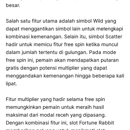
besar.
Salah satu fitur utama adalah simbol Wild yang
dapat menggantikan simbol lain untuk melengkapi
kombinasi kemenangan. Selain itu, simbol Scatter
hadir untuk memicu fitur free spin ketika muncul
dalam jumlah tertentu di gulungan. Pada mode
free spin ini, pemain akan mendapatkan putaran
gratis dengan potensi multiplier yang dapat
menggandakan kemenangan hingga beberapa kali
lipat.
Fitur multiplier yang hadir selama free spin
memungkinkan pemain untuk meraih hasil
maksimal dari modal receh yang dipasang.
Dengan kombinasi fitur ini, slot Fortune Rabbit