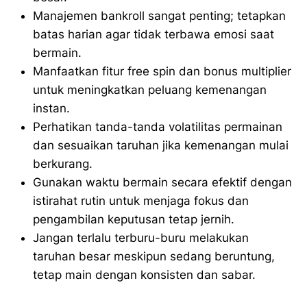
Manajemen bankroll sangat penting; tetapkan
batas harian agar tidak terbawa emosi saat
bermain.
Manfaatkan fitur free spin dan bonus multiplier
untuk meningkatkan peluang kemenangan
instan.
Perhatikan tanda-tanda volatilitas permainan
dan sesuaikan taruhan jika kemenangan mulai
berkurang.
Gunakan waktu bermain secara efektif dengan
istirahat rutin untuk menjaga fokus dan
pengambilan keputusan tetap jernih.
Jangan terlalu terburu-buru melakukan
taruhan besar meskipun sedang beruntung,
tetap main dengan konsisten dan sabar.