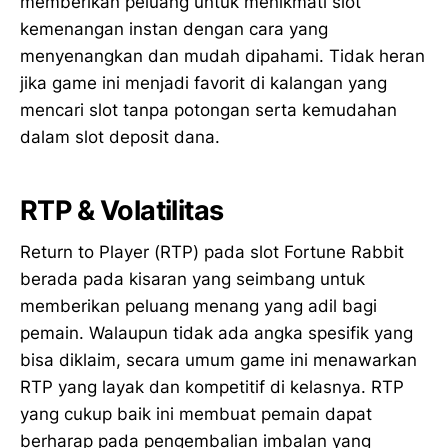
memberikan peluang untuk menikmati slot
kemenangan instan dengan cara yang
menyenangkan dan mudah dipahami. Tidak heran
jika game ini menjadi favorit di kalangan yang
mencari slot tanpa potongan serta kemudahan
dalam slot deposit dana.
RTP & Volatilitas
Return to Player (RTP) pada slot Fortune Rabbit
berada pada kisaran yang seimbang untuk
memberikan peluang menang yang adil bagi
pemain. Walaupun tidak ada angka spesifik yang
bisa diklaim, secara umum game ini menawarkan
RTP yang layak dan kompetitif di kelasnya. RTP
yang cukup baik ini membuat pemain dapat
berharap pada pengembalian imbalan yang