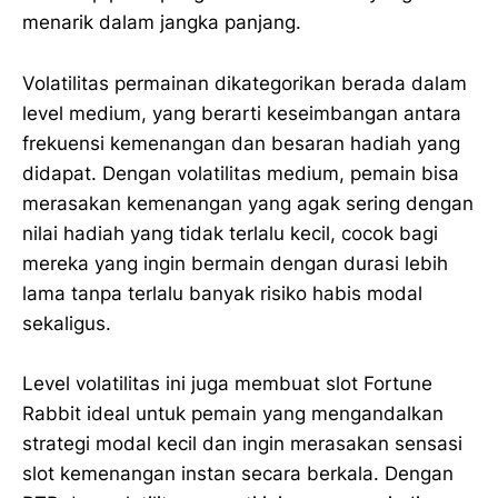
menarik dalam jangka panjang.
Volatilitas permainan dikategorikan berada dalam
level medium, yang berarti keseimbangan antara
frekuensi kemenangan dan besaran hadiah yang
didapat. Dengan volatilitas medium, pemain bisa
merasakan kemenangan yang agak sering dengan
nilai hadiah yang tidak terlalu kecil, cocok bagi
mereka yang ingin bermain dengan durasi lebih
lama tanpa terlalu banyak risiko habis modal
sekaligus.
Level volatilitas ini juga membuat slot Fortune
Rabbit ideal untuk pemain yang mengandalkan
strategi modal kecil dan ingin merasakan sensasi
slot kemenangan instan secara berkala. Dengan