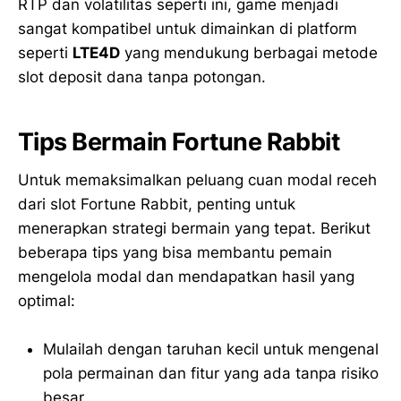
RTP dan volatilitas seperti ini, game menjadi
sangat kompatibel untuk dimainkan di platform
seperti
LTE4D
yang mendukung berbagai metode
slot deposit dana tanpa potongan.
Tips Bermain Fortune Rabbit
Untuk memaksimalkan peluang cuan modal receh
dari slot Fortune Rabbit, penting untuk
menerapkan strategi bermain yang tepat. Berikut
beberapa tips yang bisa membantu pemain
mengelola modal dan mendapatkan hasil yang
optimal:
Mulailah dengan taruhan kecil untuk mengenal
pola permainan dan fitur yang ada tanpa risiko
besar.