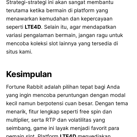
Strategi-strategi ini akan sangat membantu
terutama ketika bermain di platform yang
menawarkan kemudahan dan kepercayaan
seperti
LTE4D
. Selain itu, agar mendapatkan
variasi pengalaman bermain, jangan ragu untuk
mencoba koleksi slot lainnya yang tersedia di
situs kami.
Kesimpulan
Fortune Rabbit adalah pilihan tepat bagi Anda
yang ingin mencoba peruntungan dengan modal
kecil namun berpotensi cuan besar. Dengan tema
menarik, fitur lengkap seperti free spin dan
multiplier, serta RTP dan volatilitas yang
seimbang, game ini layak menjadi favorit para
pemain slot. Platform
LTE4D
menyediakan