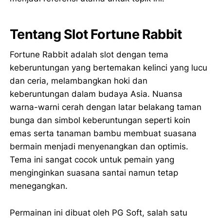
Tentang Slot Fortune Rabbit
Fortune Rabbit adalah slot dengan tema
keberuntungan yang bertemakan kelinci yang lucu
dan ceria, melambangkan hoki dan
keberuntungan dalam budaya Asia. Nuansa
warna-warni cerah dengan latar belakang taman
bunga dan simbol keberuntungan seperti koin
emas serta tanaman bambu membuat suasana
bermain menjadi menyenangkan dan optimis.
Tema ini sangat cocok untuk pemain yang
menginginkan suasana santai namun tetap
menegangkan.
Permainan ini dibuat oleh PG Soft, salah satu