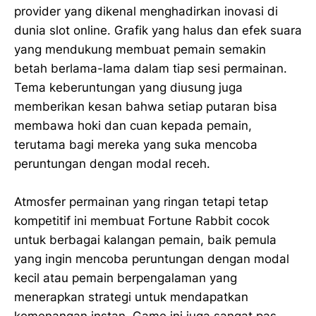
provider yang dikenal menghadirkan inovasi di
dunia slot online. Grafik yang halus dan efek suara
yang mendukung membuat pemain semakin
betah berlama-lama dalam tiap sesi permainan.
Tema keberuntungan yang diusung juga
memberikan kesan bahwa setiap putaran bisa
membawa hoki dan cuan kepada pemain,
terutama bagi mereka yang suka mencoba
peruntungan dengan modal receh.
Atmosfer permainan yang ringan tetapi tetap
kompetitif ini membuat Fortune Rabbit cocok
untuk berbagai kalangan pemain, baik pemula
yang ingin mencoba peruntungan dengan modal
kecil atau pemain berpengalaman yang
menerapkan strategi untuk mendapatkan
kemenangan instan. Game ini juga sangat pas