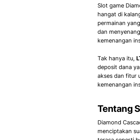
Slot game Diam
hangat di kala
permainan yang
dan menyenangka
kemenangan inst
Tak hanya itu,
L
deposit dana y
akses dan fitur
kemenangan insta
Tentang 
Diamond Cascad
menciptakan sua
terasa seperti 