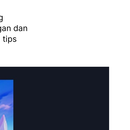
g
gan dan
 tips