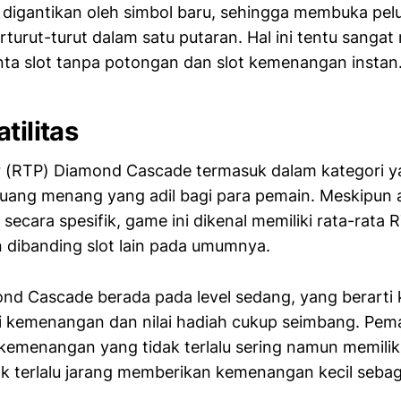
 digantikan oleh simbol baru, sehingga membuka pel
urut-turut dalam satu putaran. Hal ini tentu sang
nta slot tanpa potongan dan slot kemenangan instan
tilitas
r (RTP) Diamond Cascade termasuk dalam kategori ya
uang menang yang adil bagi para pemain. Meskipun 
 secara spesifik, game ini dikenal memiliki rata-rata
dibanding slot lain pada umumnya.
mond Cascade berada pada level sedang, yang berart
i kemenangan dan nilai hadiah cukup seimbang. Pema
menangan yang tidak terlalu sering namun memiliki 
dak terlalu jarang memberikan kemenangan kecil sebag