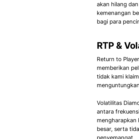
akan hilang dan
kemenangan bert
bagi para penci
RTP & Vola
Return to Playe
memberikan pel
tidak kami klaim
menguntungkan 
Volatilitas Dia
antara frekuens
mengharapkan ke
besar, serta ti
penyemangat.