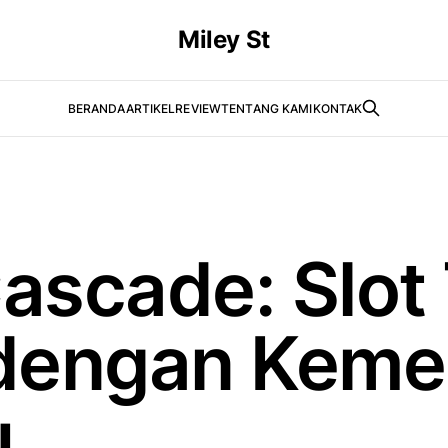
Miley St
BERANDA
ARTIKEL
REVIEW
TENTANG KAMI
KONTAK
ascade: Slot
dengan Kem
u