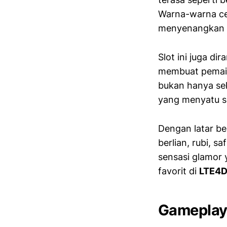
Warna-warna c
menyenangkan 
Slot ini juga di
membuat pemain
bukan hanya sek
yang menyatu s
Dengan latar b
berlian, rubi, s
sensasi glamor 
favorit di
LTE4
Gameplay 