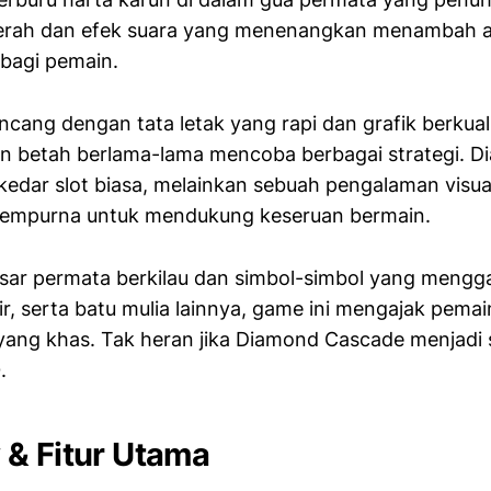
erah dan efek suara yang menenangkan menambah 
bagi pemain.
rancang dengan tata letak yang rapi dan grafik berkuali
 betah berlama-lama mencoba berbagai strategi. 
edar slot biasa, melainkan sebuah pengalaman visua
empurna untuk mendukung keseruan bermain.
esar permata berkilau dan simbol-simbol yang meng
afir, serta batu mulia lainnya, game ini mengajak pem
yang khas. Tak heran jika Diamond Cascade menjadi s
D
.
& Fitur Utama