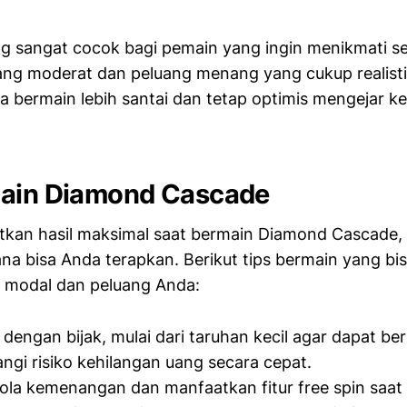
ang sangat cocok bagi pemain yang ingin menikmati s
ang moderat dan peluang menang yang cukup realist
sa bermain lebih santai dan tetap optimis mengejar
main Diamond Cascade
kan hasil maksimal saat bermain Diamond Cascade,
ana bisa Anda terapkan. Berikut tips bermain yang b
modal dan peluang Anda:
 dengan bijak, mulai dari taruhan kecil agar dapat be
gi risiko kehilangan uang secara cepat.
ola kemenangan dan manfaatkan fitur free spin saat f