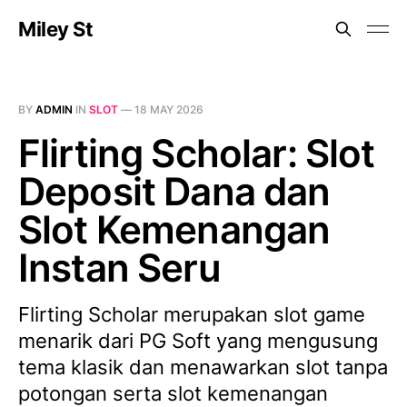
Miley St
BY
ADMIN
IN
SLOT
—
18 MAY 2026
Flirting Scholar: Slot
Deposit Dana dan
Slot Kemenangan
Instan Seru
Flirting Scholar merupakan slot game
menarik dari PG Soft yang mengusung
tema klasik dan menawarkan slot tanpa
potongan serta slot kemenangan