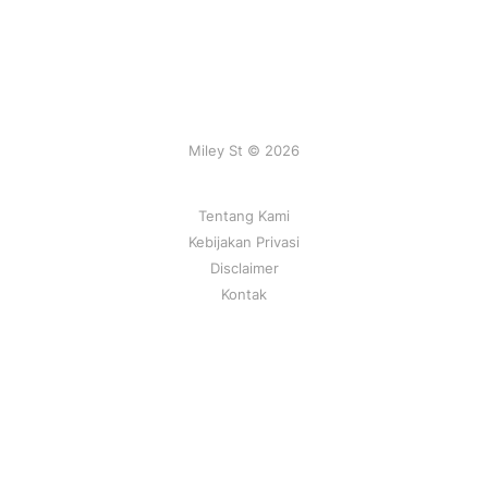
Miley St © 2026
Tentang Kami
Kebijakan Privasi
Disclaimer
Kontak
lte4d