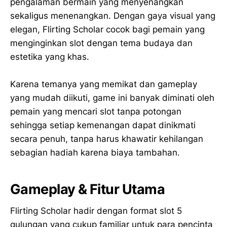
pengalaman bermain yang menyenangkan
sekaligus menenangkan. Dengan gaya visual yang
elegan, Flirting Scholar cocok bagi pemain yang
menginginkan slot dengan tema budaya dan
estetika yang khas.
Karena temanya yang memikat dan gameplay
yang mudah diikuti, game ini banyak diminati oleh
pemain yang mencari slot tanpa potongan
sehingga setiap kemenangan dapat dinikmati
secara penuh, tanpa harus khawatir kehilangan
sebagian hadiah karena biaya tambahan.
Gameplay & Fitur Utama
Flirting Scholar hadir dengan format slot 5
gulungan yang cukup familiar untuk para pencinta