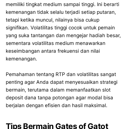
memiliki tingkat medium sampai tinggi. Ini berarti
kemenangan tidak selalu terjadi setiap putaran,
tetapi ketika muncul, nilainya bisa cukup
signifikan. Volatilitas tinggi cocok untuk pemain
yang suka tantangan dan mengejar hadiah besar,
sementara volatilitas medium menawarkan
keseimbangan antara frekuensi dan nilai
kemenangan.
Pemahaman tentang RTP dan volatilitas sangat
penting agar Anda dapat menyesuaikan strategi
bermain, terutama dalam memanfaatkan slot
deposit dana tanpa potongan agar modal bisa
berjalan dengan efisien dan hasil maksimal.
Tips Bermain Gates of Gatot