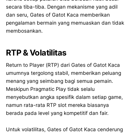
secara tiba-tiba. Dengan mekanisme yang adil
dan seru, Gates of Gatot Kaca memberikan
pengalaman bermain yang memuaskan dan tidak
membosankan.
RTP & Volatilitas
Return to Player (RTP) dari Gates of Gatot Kaca
umumnya tergolong stabil, memberikan peluang
menang yang seimbang bagi semua pemain.
Meskipun Pragmatic Play tidak selalu
menyebutkan angka spesifik dalam setiap game,
namun rata-rata RTP slot mereka biasanya
berada pada level yang kompetitif dan fair.
Untuk volatilitas, Gates of Gatot Kaca cenderung