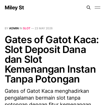
Miley St
BY
ADMIN
IN
SLOT
—
23 MAY 2026
Gates of Gatot Kaca:
Slot Deposit Dana
dan Slot
Kemenangan Instan
Tanpa Potongan
Gates of Gatot Kaca menghadirkan
pengalaman bermain slot tanpa
potongan dengan fitur kemenangan