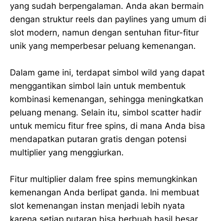
yang sudah berpengalaman. Anda akan bermain
dengan struktur reels dan paylines yang umum di
slot modern, namun dengan sentuhan fitur-fitur
unik yang memperbesar peluang kemenangan.
Dalam game ini, terdapat simbol wild yang dapat
menggantikan simbol lain untuk membentuk
kombinasi kemenangan, sehingga meningkatkan
peluang menang. Selain itu, simbol scatter hadir
untuk memicu fitur free spins, di mana Anda bisa
mendapatkan putaran gratis dengan potensi
multiplier yang menggiurkan.
Fitur multiplier dalam free spins memungkinkan
kemenangan Anda berlipat ganda. Ini membuat
slot kemenangan instan menjadi lebih nyata
karena setiap putaran bisa berbuah hasil besar