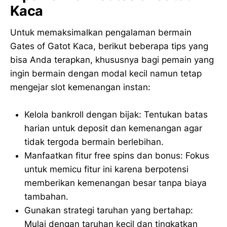
Kaca
Untuk memaksimalkan pengalaman bermain
Gates of Gatot Kaca, berikut beberapa tips yang
bisa Anda terapkan, khususnya bagi pemain yang
ingin bermain dengan modal kecil namun tetap
mengejar slot kemenangan instan:
Kelola bankroll dengan bijak: Tentukan batas
harian untuk deposit dan kemenangan agar
tidak tergoda bermain berlebihan.
Manfaatkan fitur free spins dan bonus: Fokus
untuk memicu fitur ini karena berpotensi
memberikan kemenangan besar tanpa biaya
tambahan.
Gunakan strategi taruhan yang bertahap:
Mulai dengan taruhan kecil dan tingkatkan