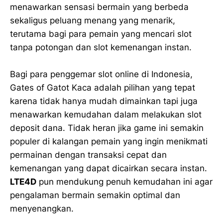
menawarkan sensasi bermain yang berbeda
sekaligus peluang menang yang menarik,
terutama bagi para pemain yang mencari slot
tanpa potongan dan slot kemenangan instan.
Bagi para penggemar slot online di Indonesia,
Gates of Gatot Kaca adalah pilihan yang tepat
karena tidak hanya mudah dimainkan tapi juga
menawarkan kemudahan dalam melakukan slot
deposit dana. Tidak heran jika game ini semakin
populer di kalangan pemain yang ingin menikmati
permainan dengan transaksi cepat dan
kemenangan yang dapat dicairkan secara instan.
LTE4D
pun mendukung penuh kemudahan ini agar
pengalaman bermain semakin optimal dan
menyenangkan.