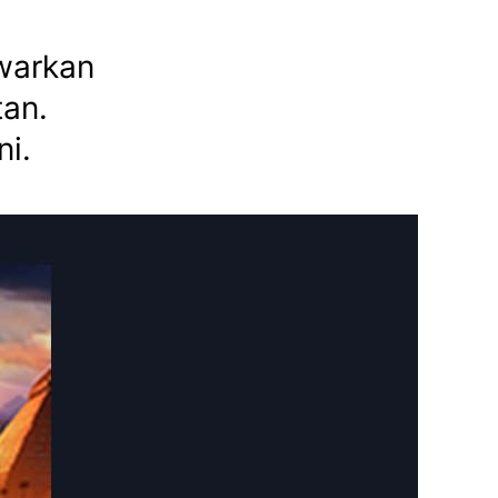
warkan
tan.
ni.