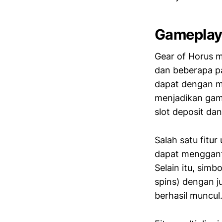
Gameplay 
Gear of Horus m
dan beberapa p
dapat dengan m
menjadikan gam
slot deposit da
Salah satu fitu
dapat menggant
Selain itu, sim
spins) dengan j
berhasil muncul