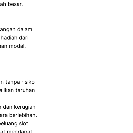
ah besar,
nangan dalam
hadiah dari
aan modal.
n tanpa risiko
ikan taruhan
 dan kerugian
ara berlebihan.
eluang slot
aat mendapat