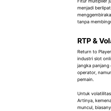
Fitur multiplie
menjadi berlip
menggembirakan.
tanpa membingu
RTP & Vola
Return to Playe
industri slot o
jangka panjang c
operator, namun
pemain.
Untuk volatilit
Artinya, kemena
muncul, biasany