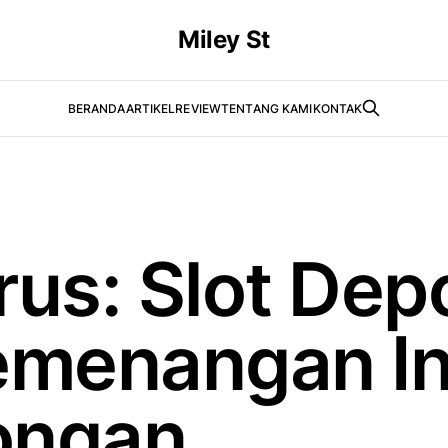
Miley St
BERANDA
ARTIKEL
REVIEW
TENTANG KAMI
KONTAK
rus: Slot Dep
Kemenangan I
ongan