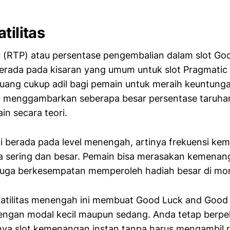
tilitas
r (RTP) atau persentase pengembalian dalam slot Go
rada pada kisaran yang umum untuk slot Pragmatic 
uang cukup adil bagi pemain untuk meraih keuntung
ni menggambarkan seberapa besar persentase taruha
in secara teori.
t ini berada pada level menengah, artinya frekuensi 
a sering dan besar. Pemain bisa merasakan kemenan
 juga berkesempatan memperoleh hadiah besar di mo
olatilitas menengah ini membuat Good Luck and Good
engan modal kecil maupun sedang. Anda tetap berpe
ya slot kemenangan instan tanpa harus mengambil ris