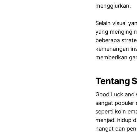
menggiurkan.
Selain visual y
yang mengingin
beberapa strate
kemenangan inst
memberikan gam
Tentang S
Good Luck and 
sangat populer 
seperti koin em
menjadi hidup d
hangat dan pen