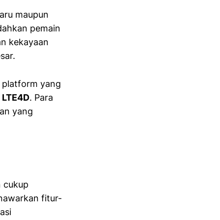
baru maupun
dahkan pemain
an kekayaan
sar.
i platform yang
i
LTE4D
. Para
han yang
n cukup
nawarkan fitur-
asi