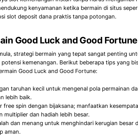
a mendukung kenyamanan ketika bermain di situs seper
i slot deposit dana praktis tanpa potongan.
ain Good Luck and Good Fortune
ula, strategi bermain yang tepat sangat penting un
potensi kemenangan. Berikut beberapa tips yang bi
bermain Good Luck and Good Fortune:
ngan taruhan kecil untuk mengenal pola permainan d
 lebih baik.
r free spin dengan bijaksana; manfaatkan kesempata
multiplier dan hadiah lebih besar.
kalah dan menang untuk menghindari kerugian besar 
ap aman.