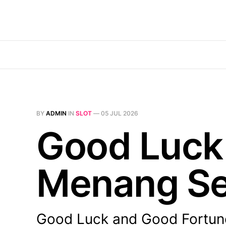
BY
ADMIN
IN
SLOT
—
05 JUL 2026
Good Luck 
Menang Se
Good Luck and Good Fortune