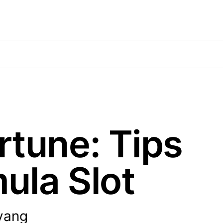
tune: Tips
ula Slot
 yang