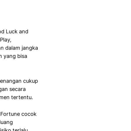
od Luck and
Play,
an dalam jangka
n yang bisa
kemenangan cukup
gan secara
men tertentu.
 Fortune cocok
luang
iko terlalu