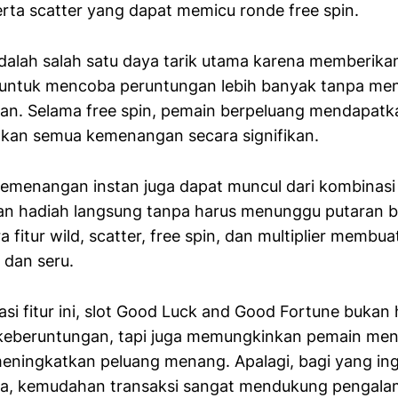
ta scatter yang dapat memicu ronde free spin.
 adalah salah satu daya tarik utama karena memberik
untuk mencoba peruntungan lebih banyak tanpa me
n. Selama free spin, pemain berpeluang mendapatka
kan semua kemenangan secara signifikan.
ur kemenangan instan juga dapat muncul dari kombinasi
n hadiah langsung tanpa harus menunggu putaran b
 fitur wild, scatter, free spin, dan multiplier membu
 dan seru.
i fitur ini, slot Good Luck and Good Fortune bukan
eberuntungan, tapi juga memungkinkan pemain me
meningkatkan peluang menang. Apalagi, bagi yang i
ana, kemudahan transaksi sangat mendukung pengala