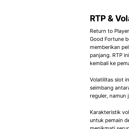
RTP & Vola
Return to Playe
Good Fortune be
memberikan pel
panjang. RTP i
kembali ke pema
Volatilitas slo
seimbang antar
reguler, namun
Karakteristik v
untuk pemain d
menikmati serun