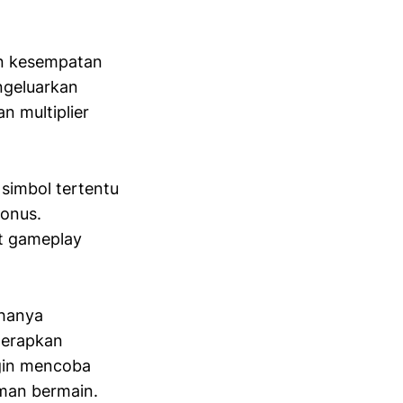
an kesempatan
ngeluarkan
n multiplier
 simbol tertentu
onus.
at gameplay
 hanya
nerapkan
ngin mencoba
man bermain.