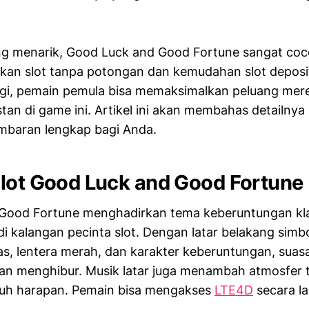
ang menarik, Good Luck and Good Fortune sangat co
kan slot tanpa potongan dan kemudahan slot deposi
gi, pemain pemula bisa memaksimalkan peluang mere
an di game ini. Artikel ini akan membahas detailnya
baran lengkap bagi Anda.
lot Good Luck and Good Fortune
Good Fortune menghadirkan tema keberuntungan kla
di kalangan pecinta slot. Dengan latar belakang simb
as, lentera merah, dan karakter keberuntungan, sua
an menghibur. Musik latar juga menambah atmosfer t
uh harapan. Pemain bisa mengakses
LTE4D
secara l