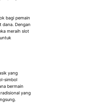
cok bagi pemain
t dana. Dengan
ka meraih slot
 untuk
sik yang
ol-simbol
sana bermain
radisional yang
angsung.