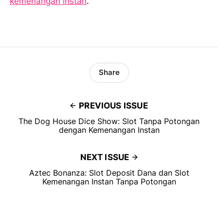
kemenangan instan
.
Share
PREVIOUS ISSUE
The Dog House Dice Show: Slot Tanpa Potongan
dengan Kemenangan Instan
NEXT ISSUE
Aztec Bonanza: Slot Deposit Dana dan Slot
Kemenangan Instan Tanpa Potongan