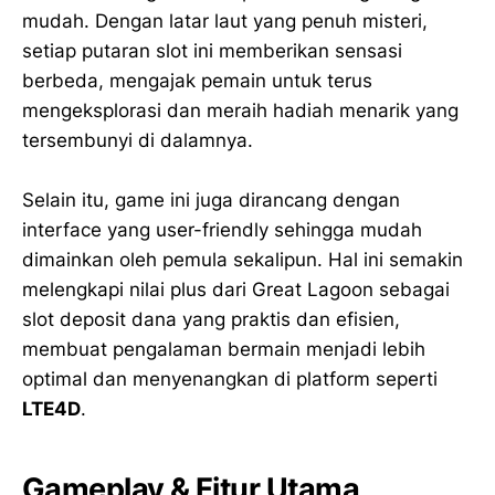
mudah. Dengan latar laut yang penuh misteri,
setiap putaran slot ini memberikan sensasi
berbeda, mengajak pemain untuk terus
mengeksplorasi dan meraih hadiah menarik yang
tersembunyi di dalamnya.
Selain itu, game ini juga dirancang dengan
interface yang user-friendly sehingga mudah
dimainkan oleh pemula sekalipun. Hal ini semakin
melengkapi nilai plus dari Great Lagoon sebagai
slot deposit dana yang praktis dan efisien,
membuat pengalaman bermain menjadi lebih
optimal dan menyenangkan di platform seperti
LTE4D
.
Gameplay & Fitur Utama