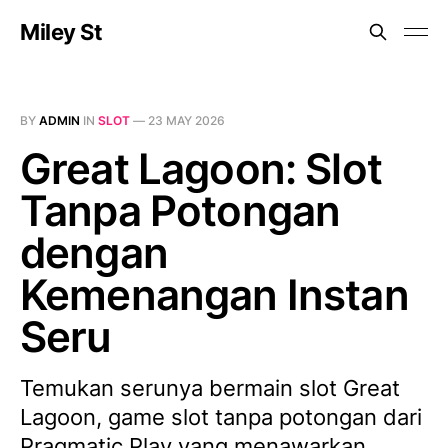
Miley St
BY
ADMIN
IN
SLOT
—
23 MAY 2026
Great Lagoon: Slot
Tanpa Potongan
dengan
Kemenangan Instan
Seru
Temukan serunya bermain slot Great
Lagoon, game slot tanpa potongan dari
Pragmatic Play yang menawarkan