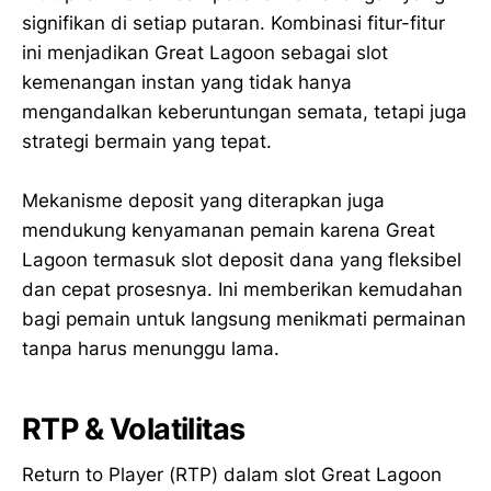
signifikan di setiap putaran. Kombinasi fitur-fitur
ini menjadikan Great Lagoon sebagai slot
kemenangan instan yang tidak hanya
mengandalkan keberuntungan semata, tetapi juga
strategi bermain yang tepat.
Mekanisme deposit yang diterapkan juga
mendukung kenyamanan pemain karena Great
Lagoon termasuk slot deposit dana yang fleksibel
dan cepat prosesnya. Ini memberikan kemudahan
bagi pemain untuk langsung menikmati permainan
tanpa harus menunggu lama.
RTP & Volatilitas
Return to Player (RTP) dalam slot Great Lagoon