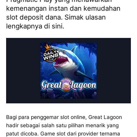
kemenangan instan dan kemudahan
slot deposit dana. Simak ulasan
lengkapnya di sini.
Bagi para penggemar slot online, Great Lagoon
hadir sebagai salah satu pilihan menarik yang
patut dicoba. Game slot dari provider ternama