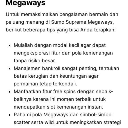
Megaways
Untuk memaksimalkan pengalaman bermain dan
peluang menang di Sumo Supreme Megaways,
berikut beberapa tips yang bisa Anda terapkan:
Mulailah dengan modal kecil agar dapat
mengeksplorasi fitur dan pola kemenangan
tanpa risiko besar.
Manajemen bankroll sangat penting, tentukan
batas kerugian dan keuntungan agar
permainan tetap terkendali.
Manfaatkan fitur free spins dengan sebaik-
baiknya karena ini momen terbaik untuk
mendapatkan slot kemenangan instan.
Pahami pola Megaways dan simbol-simbol
scatter serta wild untuk meningkatkan strategi