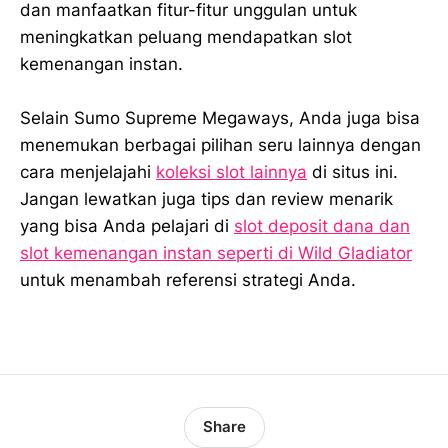
dan manfaatkan fitur-fitur unggulan untuk
meningkatkan peluang mendapatkan slot
kemenangan instan.
Selain Sumo Supreme Megaways, Anda juga bisa
menemukan berbagai pilihan seru lainnya dengan
cara menjelajahi
koleksi slot lainnya
di situs ini.
Jangan lewatkan juga tips dan review menarik
yang bisa Anda pelajari di
slot deposit dana dan
slot kemenangan instan seperti di Wild Gladiator
untuk menambah referensi strategi Anda.
Share