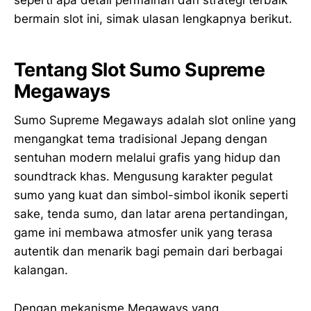
seperti apa detail permainan dan strategi terbaik
bermain slot ini, simak ulasan lengkapnya berikut.
Tentang Slot Sumo Supreme
Megaways
Sumo Supreme Megaways adalah slot online yang
mengangkat tema tradisional Jepang dengan
sentuhan modern melalui grafis yang hidup dan
soundtrack khas. Mengusung karakter pegulat
sumo yang kuat dan simbol-simbol ikonik seperti
sake, tenda sumo, dan latar arena pertandingan,
game ini membawa atmosfer unik yang terasa
autentik dan menarik bagi pemain dari berbagai
kalangan.
Dengan mekanisme Megaways yang