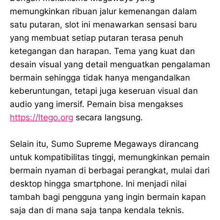
memungkinkan ribuan jalur kemenangan dalam
satu putaran, slot ini menawarkan sensasi baru
yang membuat setiap putaran terasa penuh
ketegangan dan harapan. Tema yang kuat dan
desain visual yang detail menguatkan pengalaman
bermain sehingga tidak hanya mengandalkan
keberuntungan, tetapi juga keseruan visual dan
audio yang imersif. Pemain bisa mengakses
https://ltego.org
secara langsung.
Selain itu, Sumo Supreme Megaways dirancang
untuk kompatibilitas tinggi, memungkinkan pemain
bermain nyaman di berbagai perangkat, mulai dari
desktop hingga smartphone. Ini menjadi nilai
tambah bagi pengguna yang ingin bermain kapan
saja dan di mana saja tanpa kendala teknis.