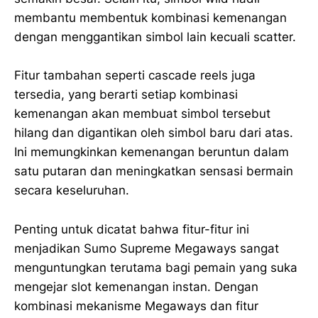
membantu membentuk kombinasi kemenangan
dengan menggantikan simbol lain kecuali scatter.
Fitur tambahan seperti cascade reels juga
tersedia, yang berarti setiap kombinasi
kemenangan akan membuat simbol tersebut
hilang dan digantikan oleh simbol baru dari atas.
Ini memungkinkan kemenangan beruntun dalam
satu putaran dan meningkatkan sensasi bermain
secara keseluruhan.
Penting untuk dicatat bahwa fitur-fitur ini
menjadikan Sumo Supreme Megaways sangat
menguntungkan terutama bagi pemain yang suka
mengejar slot kemenangan instan. Dengan
kombinasi mekanisme Megaways dan fitur