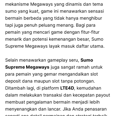
mekanisme Megaways yang dinamis dan tema
sumo yang kuat, game ini menawarkan sensasi
bermain berbeda yang tidak hanya menghibur
tapi juga penuh peluang menang. Bagi para
pemain yang mencari game dengan fitur-fitur
menarik dan potensi kemenangan besar, Sumo
Supreme Megaways layak masuk daftar utama.
Selain menawarkan gameplay seru,
Sumo
Supreme Megaways
juga sangat ramah untuk
para pemain yang gemar mengandalkan slot
deposit dana maupun slot tanpa potongan.
Ditambah lagi, di platform
LTE4D
, kemudahan
dalam melakukan transaksi dan kecepatan payout
membuat pengalaman bermain menjadi lebih
menyenangkan dan lancar. Jika Anda penasaran