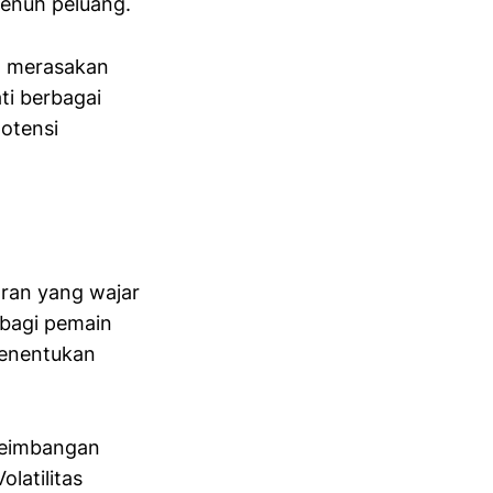
enuh peluang.
t merasakan
ti berbagai
otensi
aran yang wajar
 bagi pemain
menentukan
eseimbangan
latilitas