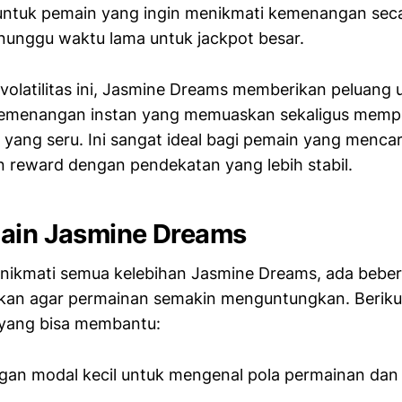
ntuk pemain yang ingin menikmati kemenangan seca
nunggu waktu lama untuk jackpot besar.
volatilitas ini, Jasmine Dreams memberikan peluang 
emenangan instan yang memuaskan sekaligus memp
 yang seru. Ini sangat ideal bagi pemain yang menca
an reward dengan pendekatan yang lebih stabil.
main Jasmine Dreams
nikmati semua kelebihan Jasmine Dreams, ada beber
pkan agar permainan semakin menguntungkan. Beriku
s yang bisa membantu:
gan modal kecil untuk mengenal pola permainan dan 
.