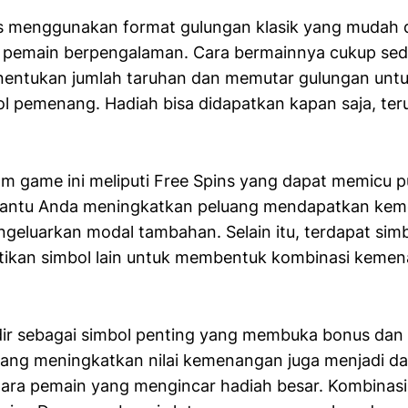
 menggunakan format gulungan klasik yang mudah d
pemain berpengalaman. Cara bermainnya cukup sed
nentukan jumlah taruhan dan memutar gulungan un
l pemenang. Hadiah bisa didapatkan kapan saja, teru
am game ini meliputi Free Spins yang dapat memicu pu
antu Anda meningkatkan peluang mendapatkan kem
geluarkan modal tambahan. Selain itu, terdapat sim
ikan simbol lain untuk membentuk kombinasi kemen
dir sebagai simbol penting yang membuka bonus dan 
r yang meningkatkan nilai kemenangan juga menjadi da
para pemain yang mengincar hadiah besar. Kombinasi fi