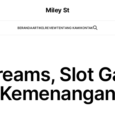
Miley St
BERANDA
ARTIKEL
REVIEW
TENTANG KAMI
KONTAK
eams, Slot G
n Kemenangan