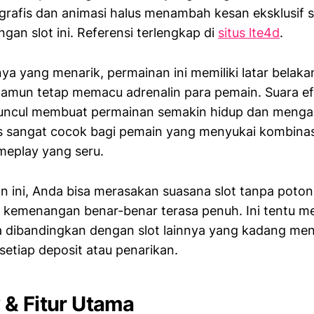
rafis dan animasi halus menambah kesan eksklusif 
ngan slot ini. Referensi terlengkap di
situs lte4d
.
nya yang menarik, permainan ini memiliki latar belak
mun tetap memacu adrenalin para pemain. Suara ef
ncul membuat permainan semakin hidup dan mengas
 sangat cocok bagi pemain yang menyukai kombinas
meplay yang seru.
n ini, Anda bisa merasakan suasana slot tanpa poto
kemenangan benar-benar terasa penuh. Ini tentu men
a dibandingkan dengan slot lainnya yang kadang m
etiap deposit atau penarikan.
& Fitur Utama