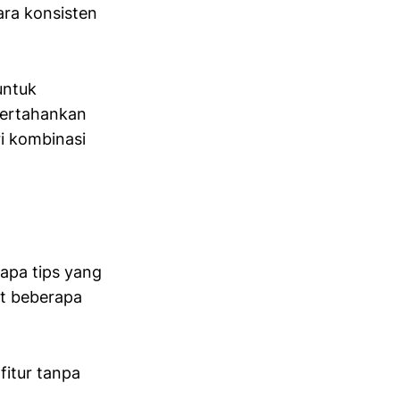
ra konsisten
untuk
ertahankan
ri kombinasi
apa tips yang
t beberapa
fitur tanpa