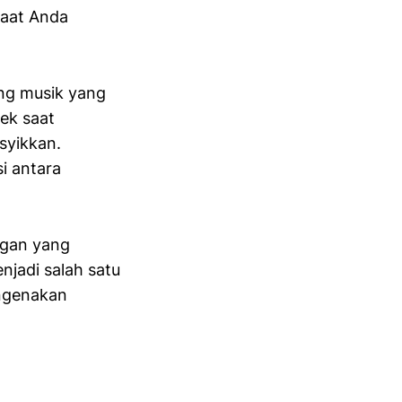
saat Anda
ang musik yang
ek saat
yikkan.
i antara
ngan yang
jadi salah satu
engenakan