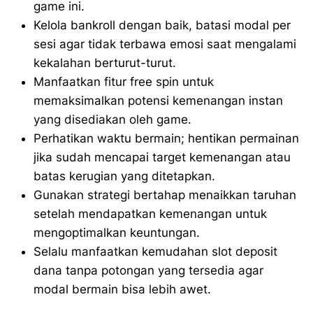
game ini.
Kelola bankroll dengan baik, batasi modal per
sesi agar tidak terbawa emosi saat mengalami
kekalahan berturut-turut.
Manfaatkan fitur free spin untuk
memaksimalkan potensi kemenangan instan
yang disediakan oleh game.
Perhatikan waktu bermain; hentikan permainan
jika sudah mencapai target kemenangan atau
batas kerugian yang ditetapkan.
Gunakan strategi bertahap menaikkan taruhan
setelah mendapatkan kemenangan untuk
mengoptimalkan keuntungan.
Selalu manfaatkan kemudahan slot deposit
dana tanpa potongan yang tersedia agar
modal bermain bisa lebih awet.