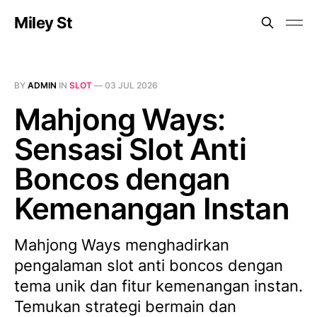
Miley St
BY
ADMIN
IN
SLOT
—
03 JUL 2026
Mahjong Ways:
Sensasi Slot Anti
Boncos dengan
Kemenangan Instan
Mahjong Ways menghadirkan
pengalaman slot anti boncos dengan
tema unik dan fitur kemenangan instan.
Temukan strategi bermain dan