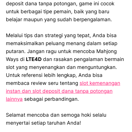
deposit dana tanpa potongan, game ini cocok
untuk berbagai tipe pemain, baik yang baru
belajar maupun yang sudah berpengalaman.
Melalui tips dan strategi yang tepat, Anda bisa
memaksimalkan peluang menang dalam setiap
putaran. Jangan ragu untuk mencoba Mahjong
Ways di
LTE4D
dan rasakan pengalaman bermain
slot yang menyenangkan dan menguntungkan.
Untuk referensi lebih lengkap, Anda bisa
membaca review seru tentang
slot kemenangan
instan dan slot deposit dana tanpa potongan
lainnya
sebagai perbandingan.
Selamat mencoba dan semoga hoki selalu
menyertai setiap taruhan Anda!