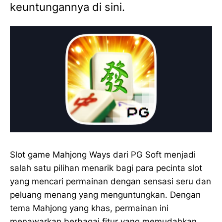
keuntungannya di sini.
Slot game Mahjong Ways dari PG Soft menjadi
salah satu pilihan menarik bagi para pecinta slot
yang mencari permainan dengan sensasi seru dan
peluang menang yang menguntungkan. Dengan
tema Mahjong yang khas, permainan ini
menawarkan berbagai fitur yang memudahkan