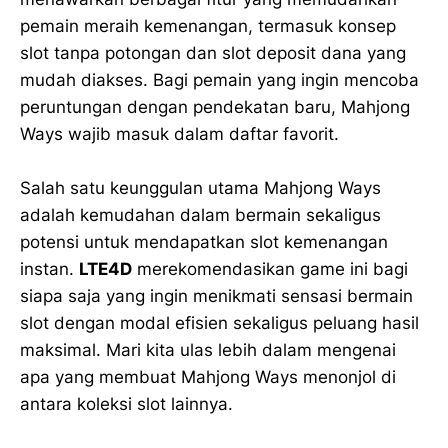
pemain meraih kemenangan, termasuk konsep
slot tanpa potongan dan slot deposit dana yang
mudah diakses. Bagi pemain yang ingin mencoba
peruntungan dengan pendekatan baru, Mahjong
Ways wajib masuk dalam daftar favorit.
Salah satu keunggulan utama Mahjong Ways
adalah kemudahan dalam bermain sekaligus
potensi untuk mendapatkan slot kemenangan
instan.
LTE4D
merekomendasikan game ini bagi
siapa saja yang ingin menikmati sensasi bermain
slot dengan modal efisien sekaligus peluang hasil
maksimal. Mari kita ulas lebih dalam mengenai
apa yang membuat Mahjong Ways menonjol di
antara koleksi slot lainnya.