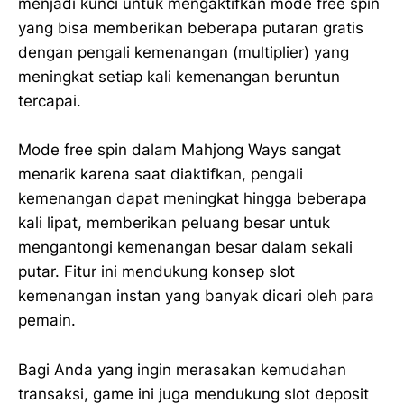
menjadi kunci untuk mengaktifkan mode free spin
yang bisa memberikan beberapa putaran gratis
dengan pengali kemenangan (multiplier) yang
meningkat setiap kali kemenangan beruntun
tercapai.
Mode free spin dalam Mahjong Ways sangat
menarik karena saat diaktifkan, pengali
kemenangan dapat meningkat hingga beberapa
kali lipat, memberikan peluang besar untuk
mengantongi kemenangan besar dalam sekali
putar. Fitur ini mendukung konsep slot
kemenangan instan yang banyak dicari oleh para
pemain.
Bagi Anda yang ingin merasakan kemudahan
transaksi, game ini juga mendukung slot deposit