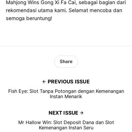
Mahjong Wins Gong Xi Fa Cai, sebagai bagian dari
rekomendasi utama kami. Selamat mencoba dan
semoga beruntung!
Share
PREVIOUS ISSUE
Fish Eye: Slot Tanpa Potongan dengan Kemenangan
Instan Menarik
NEXT ISSUE
Mr Hallow Win: Slot Deposit Dana dan Slot
Kemenangan Instan Seru