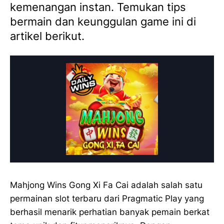
kemenangan instan. Temukan tips
bermain dan keunggulan game ini di
artikel berikut.
Mahjong Wins Gong Xi Fa Cai adalah salah satu
permainan slot terbaru dari Pragmatic Play yang
berhasil menarik perhatian banyak pemain berkat