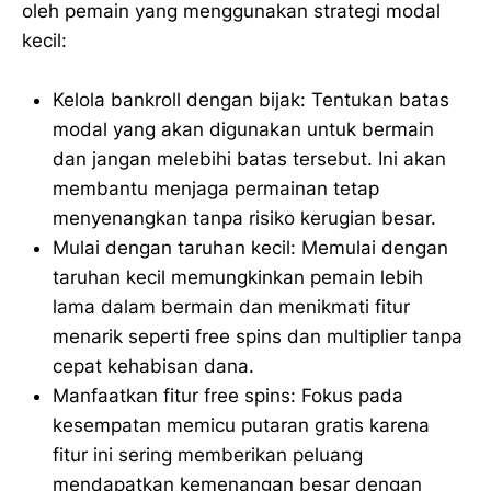
oleh pemain yang menggunakan strategi modal
kecil:
Kelola bankroll dengan bijak: Tentukan batas
modal yang akan digunakan untuk bermain
dan jangan melebihi batas tersebut. Ini akan
membantu menjaga permainan tetap
menyenangkan tanpa risiko kerugian besar.
Mulai dengan taruhan kecil: Memulai dengan
taruhan kecil memungkinkan pemain lebih
lama dalam bermain dan menikmati fitur
menarik seperti free spins dan multiplier tanpa
cepat kehabisan dana.
Manfaatkan fitur free spins: Fokus pada
kesempatan memicu putaran gratis karena
fitur ini sering memberikan peluang
mendapatkan kemenangan besar dengan