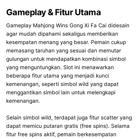
Gameplay & Fitur Utama
Gameplay Mahjong Wins Gong Xi Fa Cai didesain
agar mudah dipahami sekaligus memberikan
kesempatan menang yang besar. Pemain cukup
memasang taruhan yang sesuai dan memutar
gulungan untuk mendapatkan kombinasi simbol
yang menguntungkan. Slot ini menawarkan
beberapa fitur utama yang menjadi kunci
kemenangan, seperti simbol wild yang dapat
menggantikan simbol lain untuk melengkapi
kemenangan.
Selain simbol wild, terdapat juga fitur scatter yang
dapat memicu putaran gratis (free spins). Selama
fitur free spins aktif, pemain berkesempatan