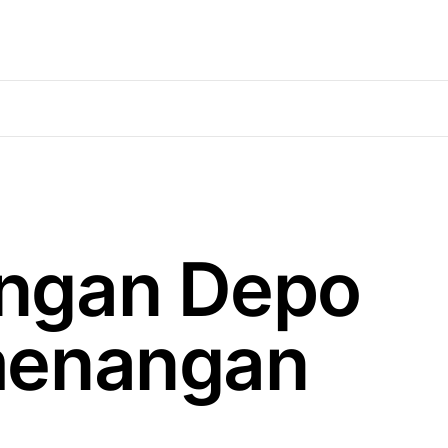
engan Depo
emenangan