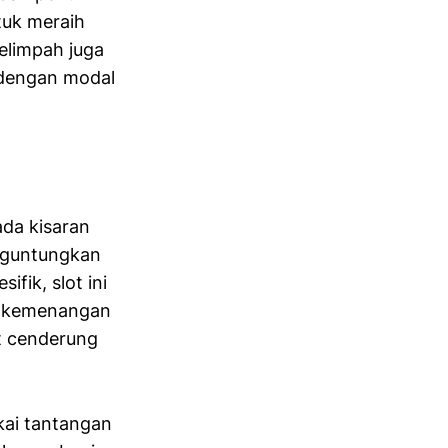
ntuk meraih
elimpah juga
a dengan modal
ada kisaran
enguntungkan
fik, slot ini
rti kemenangan
at cenderung
kai tantangan