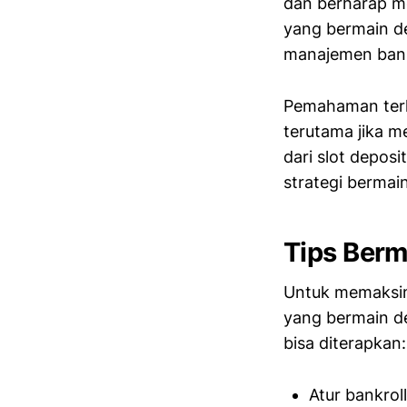
dan berharap m
yang bermain d
manajemen bankr
Pemahaman terha
terutama jika m
dari slot depos
strategi bermai
Tips Berm
Untuk memaksim
yang bermain de
bisa diterapkan:
Atur bankrol