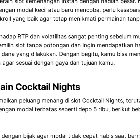
eraih slot kemenangan instan dengan hadiah besar.
engan modal kecil atau baru mencoba, perlu kesabar
oll yang baik agar tetap menikmati permainan tanp
dap RTP dan volatilitas sangat penting sebelum mu
emilih slot tanpa potongan dan ingin mendapatkan ha
it dana yang dilakukan. Dengan begitu, kamu bisa me
n agar sesuai dengan gaya dan tujuan kamu.
ain Cocktail Nights
alkan peluang menang di slot Cocktail Nights, teru
ngan modal terbatas seperti depo 5 ribu, berikut be
l dengan bijak agar modal tidak cepat habis saat berm