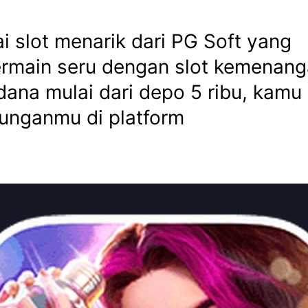
i slot menarik dari PG Soft yang
main seru dengan slot kemenan
dana mulai dari depo 5 ribu, kamu
unganmu di platform