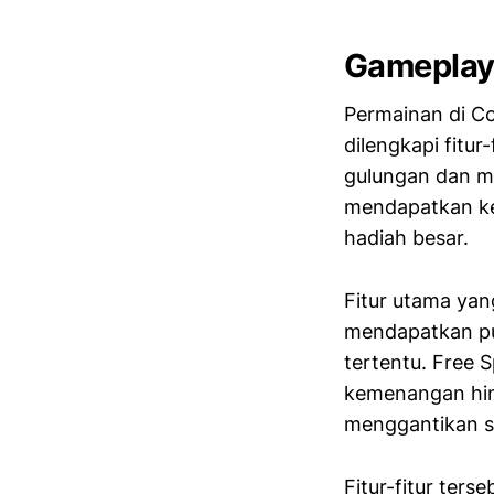
Gameplay 
Permainan di Co
dilengkapi fitu
gulungan dan m
mendapatkan ke
hadiah besar.
Fitur utama yan
mendapatkan put
tertentu. Free 
kemenangan hingg
menggantikan s
Fitur-fitur ters