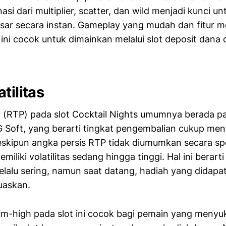
si dari multiplier, scatter, dan wild menjadi kunci u
ar secara instan. Gameplay yang mudah dan fitur m
 ini cocok untuk dimainkan melalui slot deposit dan
tilitas
r (RTP) pada slot Cocktail Nights umumnya berada p
PG Soft, yang berarti tingkat pengembalian cukup m
skipun angka persis RTP tidak diumumkan secara spesi
miliki volatilitas sedang hingga tinggi. Hal ini bera
elalu sering, namun saat datang, hadiah yang didap
uaskan.
ium-high pada slot ini cocok bagi pemain yang menyu