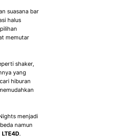
an suasana bar
si halus
pilihan
at memutar
perti shaker,
innya yang
ari hiburan
ly memudahkan
Nights menjadi
erbeda namun
i
LTE4D
.