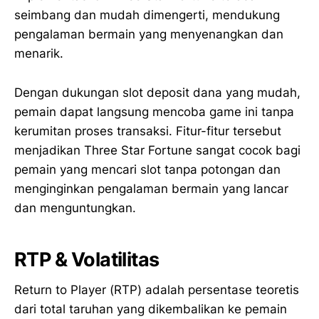
seimbang dan mudah dimengerti, mendukung
pengalaman bermain yang menyenangkan dan
menarik.
Dengan dukungan slot deposit dana yang mudah,
pemain dapat langsung mencoba game ini tanpa
kerumitan proses transaksi. Fitur-fitur tersebut
menjadikan Three Star Fortune sangat cocok bagi
pemain yang mencari slot tanpa potongan dan
menginginkan pengalaman bermain yang lancar
dan menguntungkan.
RTP & Volatilitas
Return to Player (RTP) adalah persentase teoretis
dari total taruhan yang dikembalikan ke pemain