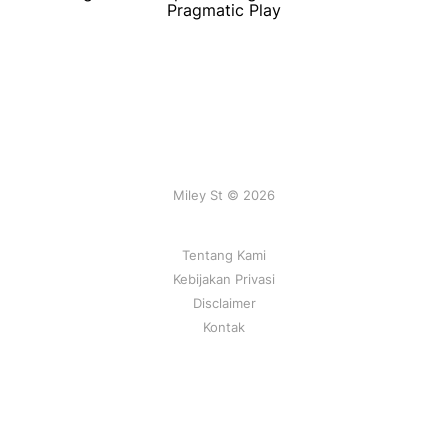
Pragmatic Play
Miley St © 2026
Tentang Kami
Kebijakan Privasi
Disclaimer
Kontak