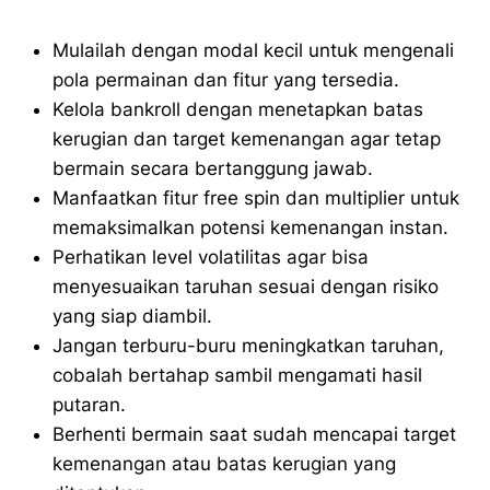
Mulailah dengan modal kecil untuk mengenali
pola permainan dan fitur yang tersedia.
Kelola bankroll dengan menetapkan batas
kerugian dan target kemenangan agar tetap
bermain secara bertanggung jawab.
Manfaatkan fitur free spin dan multiplier untuk
memaksimalkan potensi kemenangan instan.
Perhatikan level volatilitas agar bisa
menyesuaikan taruhan sesuai dengan risiko
yang siap diambil.
Jangan terburu-buru meningkatkan taruhan,
cobalah bertahap sambil mengamati hasil
putaran.
Berhenti bermain saat sudah mencapai target
kemenangan atau batas kerugian yang