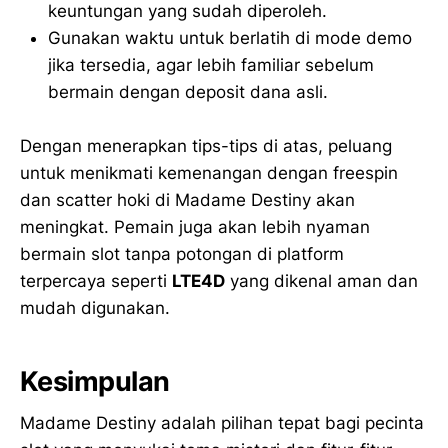
keuntungan yang sudah diperoleh.
Gunakan waktu untuk berlatih di mode demo
jika tersedia, agar lebih familiar sebelum
bermain dengan deposit dana asli.
Dengan menerapkan tips-tips di atas, peluang
untuk menikmati kemenangan dengan freespin
dan scatter hoki di Madame Destiny akan
meningkat. Pemain juga akan lebih nyaman
bermain slot tanpa potongan di platform
terpercaya seperti
LTE4D
yang dikenal aman dan
mudah digunakan.
Kesimpulan
Madame Destiny adalah pilihan tepat bagi pecinta