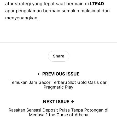
atur strategi yang tepat saat bermain di
LTE4D
agar pengalaman bermain semakin maksimal dan
menyenangkan.
Share
PREVIOUS ISSUE
Temukan Jam Gacor Terbaru Slot Gold Oasis dari
Pragmatic Play
NEXT ISSUE
Rasakan Sensasi Deposit Pulsa Tanpa Potongan di
Medusa 1 the Curse of Athena