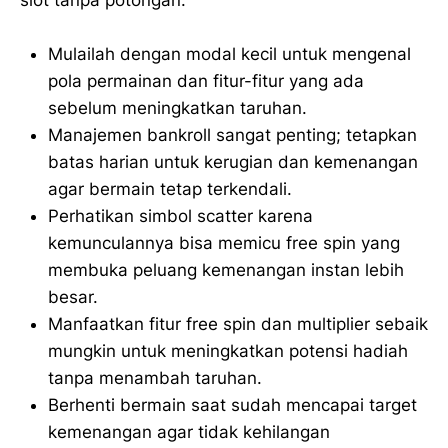
Mulailah dengan modal kecil untuk mengenal
pola permainan dan fitur-fitur yang ada
sebelum meningkatkan taruhan.
Manajemen bankroll sangat penting; tetapkan
batas harian untuk kerugian dan kemenangan
agar bermain tetap terkendali.
Perhatikan simbol scatter karena
kemunculannya bisa memicu free spin yang
membuka peluang kemenangan instan lebih
besar.
Manfaatkan fitur free spin dan multiplier sebaik
mungkin untuk meningkatkan potensi hadiah
tanpa menambah taruhan.
Berhenti bermain saat sudah mencapai target
kemenangan agar tidak kehilangan