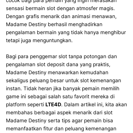
cocok bagi para pemain yang ingin merasakan
sensasi bermain slot dengan atmosfer magis.
Dengan grafis menarik dan animasi menawan,
Madame Destiny berhasil menghadirkan
pengalaman bermain yang tidak hanya menghibur
tetapi juga menguntungkan.
Bagi para penggemar slot tanpa potongan dan
pengalaman slot deposit dana yang praktis,
Madame Destiny menawarkan kemudahan
sekaligus peluang besar untuk slot kemenangan
instan. Tidak heran jika banyak pemain memilih
game ini sebagai salah satu favorit mereka di
platform seperti
LTE4D
. Dalam artikel ini, kita akan
membahas berbagai aspek menarik dari slot
Madame Destiny serta tips agar pemain bisa
memanfaatkan fitur dan peluang kemenangan