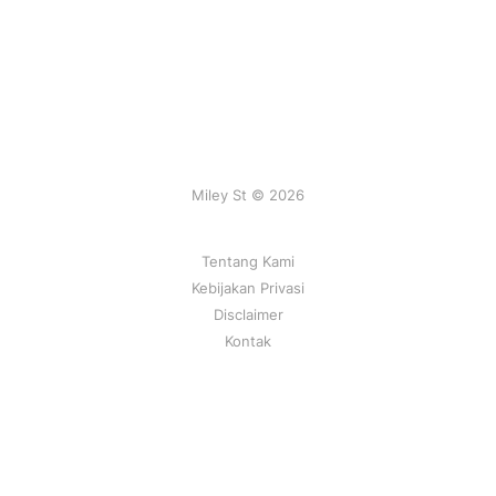
Miley St © 2026
Tentang Kami
Kebijakan Privasi
Disclaimer
Kontak