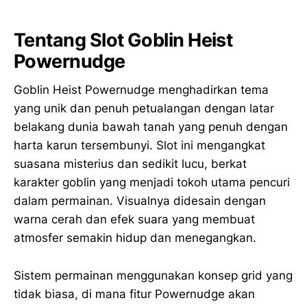
Tentang Slot Goblin Heist
Powernudge
Goblin Heist Powernudge menghadirkan tema
yang unik dan penuh petualangan dengan latar
belakang dunia bawah tanah yang penuh dengan
harta karun tersembunyi. Slot ini mengangkat
suasana misterius dan sedikit lucu, berkat
karakter goblin yang menjadi tokoh utama pencuri
dalam permainan. Visualnya didesain dengan
warna cerah dan efek suara yang membuat
atmosfer semakin hidup dan menegangkan.
Sistem permainan menggunakan konsep grid yang
tidak biasa, di mana fitur Powernudge akan