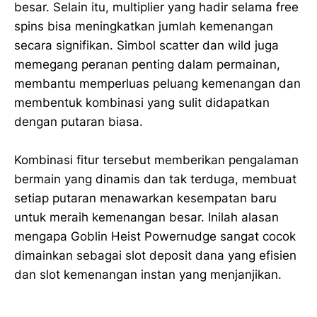
besar. Selain itu, multiplier yang hadir selama free
spins bisa meningkatkan jumlah kemenangan
secara signifikan. Simbol scatter dan wild juga
memegang peranan penting dalam permainan,
membantu memperluas peluang kemenangan dan
membentuk kombinasi yang sulit didapatkan
dengan putaran biasa.
Kombinasi fitur tersebut memberikan pengalaman
bermain yang dinamis dan tak terduga, membuat
setiap putaran menawarkan kesempatan baru
untuk meraih kemenangan besar. Inilah alasan
mengapa Goblin Heist Powernudge sangat cocok
dimainkan sebagai slot deposit dana yang efisien
dan slot kemenangan instan yang menjanjikan.