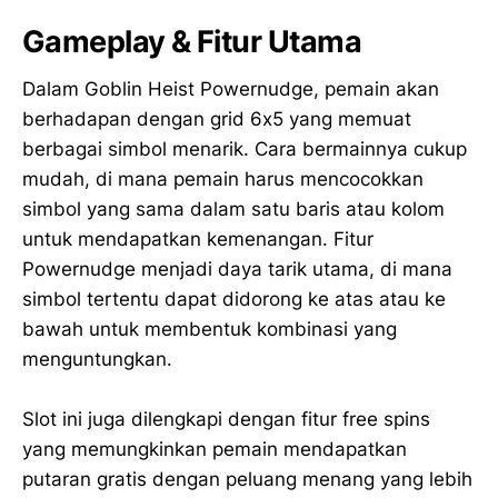
Gameplay & Fitur Utama
Dalam Goblin Heist Powernudge, pemain akan
berhadapan dengan grid 6x5 yang memuat
berbagai simbol menarik. Cara bermainnya cukup
mudah, di mana pemain harus mencocokkan
simbol yang sama dalam satu baris atau kolom
untuk mendapatkan kemenangan. Fitur
Powernudge menjadi daya tarik utama, di mana
simbol tertentu dapat didorong ke atas atau ke
bawah untuk membentuk kombinasi yang
menguntungkan.
Slot ini juga dilengkapi dengan fitur free spins
yang memungkinkan pemain mendapatkan
putaran gratis dengan peluang menang yang lebih