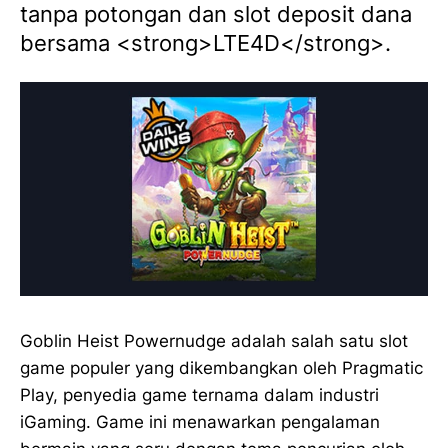
tanpa potongan dan slot deposit dana
bersama <strong>LTE4D</strong>.
Goblin Heist Powernudge adalah salah satu slot
game populer yang dikembangkan oleh Pragmatic
Play, penyedia game ternama dalam industri
iGaming. Game ini menawarkan pengalaman