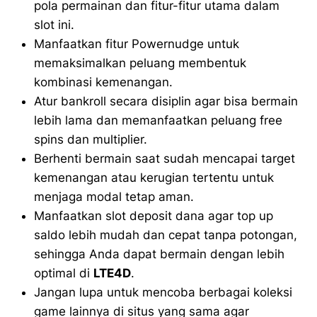
pola permainan dan fitur-fitur utama dalam
slot ini.
Manfaatkan fitur Powernudge untuk
memaksimalkan peluang membentuk
kombinasi kemenangan.
Atur bankroll secara disiplin agar bisa bermain
lebih lama dan memanfaatkan peluang free
spins dan multiplier.
Berhenti bermain saat sudah mencapai target
kemenangan atau kerugian tertentu untuk
menjaga modal tetap aman.
Manfaatkan slot deposit dana agar top up
saldo lebih mudah dan cepat tanpa potongan,
sehingga Anda dapat bermain dengan lebih
optimal di
LTE4D
.
Jangan lupa untuk mencoba berbagai koleksi
game lainnya di situs yang sama agar