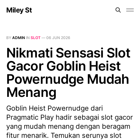
Miley St
BY
ADMIN
IN
SLOT
—
06 JUN 2026
Nikmati Sensasi Slot
Gacor Goblin Heist
Powernudge Mudah
Menang
Goblin Heist Powernudge dari
Pragmatic Play hadir sebagai slot gacor
yang mudah menang dengan beragam
fitur menarik. Temukan serunya slot