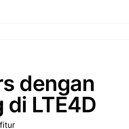
rs dengan
 di LTE4D
itur