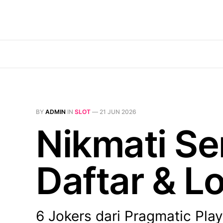
BY
ADMIN
IN
SLOT
—
21 JUN 2026
Nikmati Se
Daftar & L
6 Jokers dari Pragmatic Pla