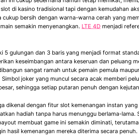
an ini cukup sederhana namun tetap memikat, memb
slot di kasino tradisional tapi dengan kemudahan akse
ya cukup bersih dengan warna-warna cerah yang me
rmain semakin menyenangkan.
LTE 4D
menjadi refer
ki 5 gulungan dan 3 baris yang menjadi format standa
ikan keseimbangan antara keseruan dan peluang m
dibangun sangat ramah untuk pemain pemula maupu
 Simbol joker yang muncul secara acak memberi pel
esar, sehingga setiap putaran penuh dengan kejutan
uga dikenal dengan fitur slot kemenangan instan ya
tkan hadiah tanpa harus menunggu berlama-lama. Se
ayout membuat game ini semakin diminati, terutama
in hasil kemenangan mereka diterima secara penuh.