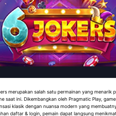
ers merupakan salah satu permainan yang menarik p
ine saat ini. Dikembangkan oleh Pragmatic Play, game 
sasi klasik dengan nuansa modern yang membuatnya
n daftar & login, pemain dapat langsung menikmati