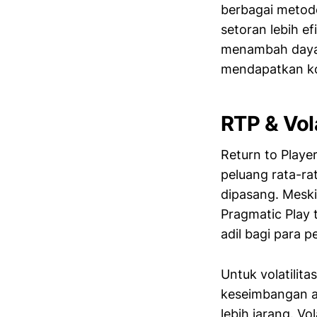
berbagai metode
setoran lebih ef
menambah daya 
mendapatkan ko
RTP & Vola
Return to Playe
peluang rata-r
dipasang. Meski
Pragmatic Play 
adil bagi para p
Untuk volatilita
keseimbangan a
lebih jarang. V