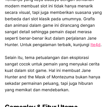
modern membuat slot ini tidak hanya menarik
secara visual, tapi juga memberikan suasana yang
berbeda dari slot klasik pada umumnya. Grafis
dan animasi dalam game ini dirancang dengan
sangat detail sehingga pemain dapat merasa
seperti benar-benar ikut dalam perjalanan Jane
Hunter. Untuk pengalaman terbaik, kunjungi
lte4d
.
Selain itu, tema petualangan dan eksplorasi
sangat cocok untuk pemain yang menyukai cerita
kuat dalam slot game. Hal ini membuat Jane
Hunter and the Mask of Montezuma bukan hanya
sekadar permainan peluang, tapi juga hiburan
yang memikat dan mendebarkan.