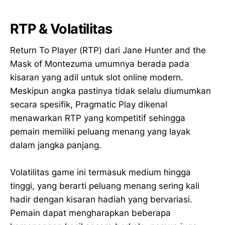
RTP & Volatilitas
Return To Player (RTP) dari Jane Hunter and the
Mask of Montezuma umumnya berada pada
kisaran yang adil untuk slot online modern.
Meskipun angka pastinya tidak selalu diumumkan
secara spesifik, Pragmatic Play dikenal
menawarkan RTP yang kompetitif sehingga
pemain memiliki peluang menang yang layak
dalam jangka panjang.
Volatilitas game ini termasuk medium hingga
tinggi, yang berarti peluang menang sering kali
hadir dengan kisaran hadiah yang bervariasi.
Pemain dapat mengharapkan beberapa