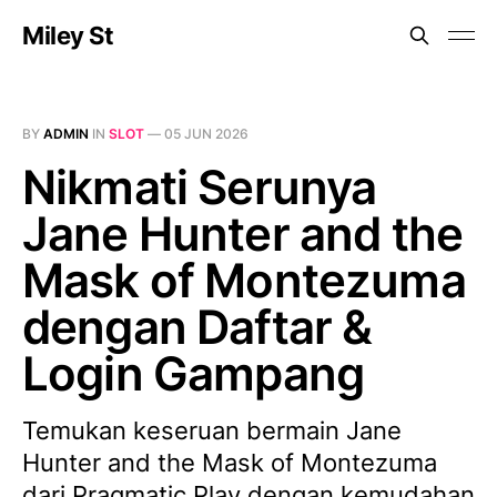
Miley St
BY
ADMIN
IN
SLOT
—
05 JUN 2026
Nikmati Serunya
Jane Hunter and the
Mask of Montezuma
dengan Daftar &
Login Gampang
Temukan keseruan bermain Jane
Hunter and the Mask of Montezuma
dari Pragmatic Play dengan kemudahan