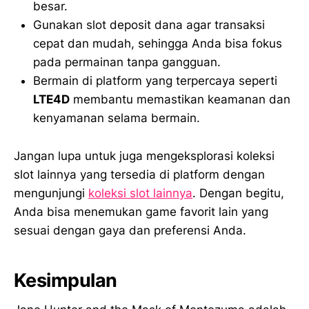
besar.
Gunakan slot deposit dana agar transaksi
cepat dan mudah, sehingga Anda bisa fokus
pada permainan tanpa gangguan.
Bermain di platform yang terpercaya seperti
LTE4D
membantu memastikan keamanan dan
kenyamanan selama bermain.
Jangan lupa untuk juga mengeksplorasi koleksi
slot lainnya yang tersedia di platform dengan
mengunjungi
koleksi slot lainnya
. Dengan begitu,
Anda bisa menemukan game favorit lain yang
sesuai dengan gaya dan preferensi Anda.
Kesimpulan