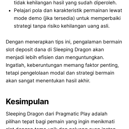
tidak kehilangan hasil yang sudah diperoleh.
Pelajari pola dan karakteristik permainan lewat
mode demo (jika tersedia) untuk memperbaiki
strategi tanpa risiko kehilangan uang asli.
Dengan menerapkan tips ini, pengalaman bermain
slot deposit dana di Sleeping Dragon akan
menjadi lebih efisien dan menguntungkan.
Ingatlah, keberuntungan memang faktor penting,
tetapi pengelolaan modal dan strategi bermain
akan sangat menentukan hasil akhir.
Kesimpulan
Sleeping Dragon dari Pragmatic Play adalah
pilihan tepat bagi pemain yang ingin menikmati