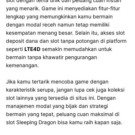
slot dengan tema unik dan peluang cuan instan
yang menarik. Game ini menyediakan fitur-fitur
lengkap yang memungkinkan kamu bermain
dengan modal receh namun tetap memiliki
kesempatan menang besar. Selain itu, akses slot
deposit dana dan slot tanpa potongan di platform
seperti
LTE4D
semakin memudahkan untuk
bermain tanpa khawatir pengurangan
kemenangan.
Jika kamu tertarik mencoba game dengan
karakteristik serupa, jangan lupa cek juga koleksi
slot lainnya yang tersedia di situs ini. Dengan
manajemen modal yang bijak dan strategi
bermain yang tepat, peluang cuan maksimal di
slot Sleeping Dragon bisa kamu raih kapan saja.