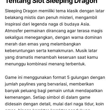
Tentang Slot Sleeping Dragon
Sleeping Dragon memiliki tema klasik dengan latar
belakang mistis dan penuh misteri, mengambil
inspirasi dari legenda naga di budaya Asia.
Atmosfer permainan dirancang agar terasa magis
sekaligus menegangkan, dengan warna dominan
merah dan emas yang melambangkan
keberuntungan serta kemakmuran. Musik latar
yang dramatis menambah keseruan saat kamu
menunggu kombinasi menang terbentuk.
Game ini menggunakan format 5 gulungan dengan
jumlah paylines yang bervariasi, memberikan
banyak peluang bagi pemain untuk mendapatkan
kemenangan. Setiap simbol di dalam game
didesain dengan detail, mulai dari naga tidur, koin