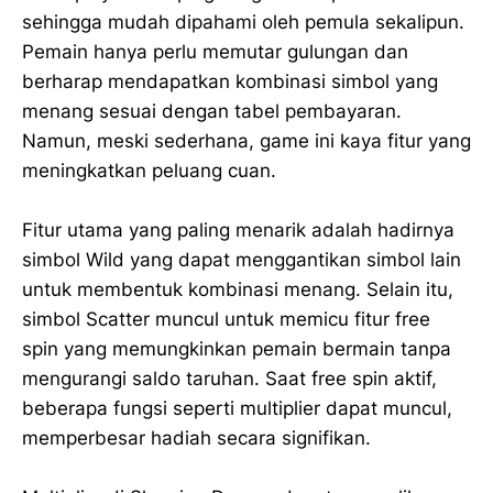
sehingga mudah dipahami oleh pemula sekalipun.
Pemain hanya perlu memutar gulungan dan
berharap mendapatkan kombinasi simbol yang
menang sesuai dengan tabel pembayaran.
Namun, meski sederhana, game ini kaya fitur yang
meningkatkan peluang cuan.
Fitur utama yang paling menarik adalah hadirnya
simbol Wild yang dapat menggantikan simbol lain
untuk membentuk kombinasi menang. Selain itu,
simbol Scatter muncul untuk memicu fitur free
spin yang memungkinkan pemain bermain tanpa
mengurangi saldo taruhan. Saat free spin aktif,
beberapa fungsi seperti multiplier dapat muncul,
memperbesar hadiah secara signifikan.