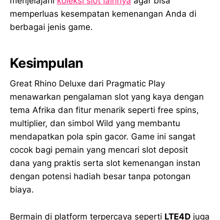
menjelajahi
koleksi slot lainnya
agar bisa
memperluas kesempatan kemenangan Anda di
berbagai jenis game.
Kesimpulan
Great Rhino Deluxe dari Pragmatic Play
menawarkan pengalaman slot yang kaya dengan
tema Afrika dan fitur menarik seperti free spins,
multiplier, dan simbol Wild yang membantu
mendapatkan pola spin gacor. Game ini sangat
cocok bagi pemain yang mencari slot deposit
dana yang praktis serta slot kemenangan instan
dengan potensi hadiah besar tanpa potongan
biaya.
Bermain di platform terpercaya seperti
LTE4D
juga