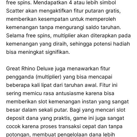
free spins. Mendapatkan 4 atau lebih simbol
Scatter akan mengaktifkan fitur putaran gratis,
memberikan kesempatan untuk memperoleh
kemenangan tanpa mengurangi saldo taruhan.
Selama free spins, multiplier akan diterapkan pada
kemenangan yang diraih, sehingga potensi hadiah
bisa meningkat signifikan.
Great Rhino Deluxe juga menawarkan fitur
pengganda (multiplier) yang bisa mencapai
beberapa kali lipat dari taruhan awal. Fitur ini
sering memicu rasa antusiasme karena bisa
memberikan slot kemenangan instan yang sangat
besar dalam sekali putar. Bagi yang mencari slot
deposit dana yang praktis, game ini juga sangat
cocok karena proses transaksi cepat dan tanpa
potongan, membuat pengelolaan dana lebih