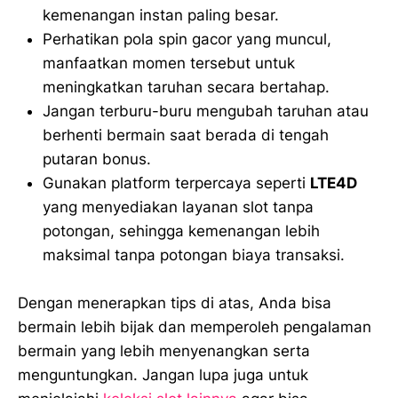
kemenangan instan paling besar.
Perhatikan pola spin gacor yang muncul,
manfaatkan momen tersebut untuk
meningkatkan taruhan secara bertahap.
Jangan terburu-buru mengubah taruhan atau
berhenti bermain saat berada di tengah
putaran bonus.
Gunakan platform terpercaya seperti
LTE4D
yang menyediakan layanan slot tanpa
potongan, sehingga kemenangan lebih
maksimal tanpa potongan biaya transaksi.
Dengan menerapkan tips di atas, Anda bisa
bermain lebih bijak dan memperoleh pengalaman
bermain yang lebih menyenangkan serta
menguntungkan. Jangan lupa juga untuk