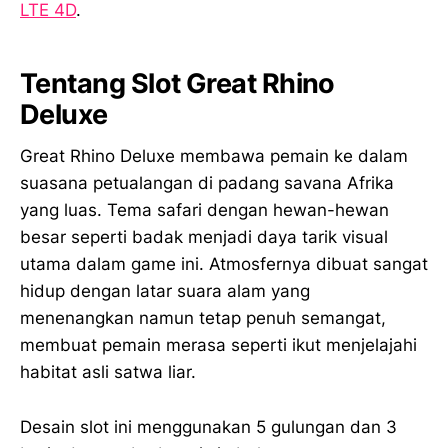
LTE 4D
.
Tentang Slot Great Rhino
Deluxe
Great Rhino Deluxe membawa pemain ke dalam
suasana petualangan di padang savana Afrika
yang luas. Tema safari dengan hewan-hewan
besar seperti badak menjadi daya tarik visual
utama dalam game ini. Atmosfernya dibuat sangat
hidup dengan latar suara alam yang
menenangkan namun tetap penuh semangat,
membuat pemain merasa seperti ikut menjelajahi
habitat asli satwa liar.
Desain slot ini menggunakan 5 gulungan dan 3