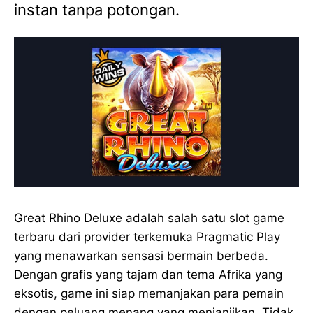
instan tanpa potongan.
Great Rhino Deluxe adalah salah satu slot game
terbaru dari provider terkemuka Pragmatic Play
yang menawarkan sensasi bermain berbeda.
Dengan grafis yang tajam dan tema Afrika yang
eksotis, game ini siap memanjakan para pemain
dengan peluang menang yang menjanjikan. Tidak