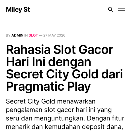
Miley St
BY
ADMIN
IN
SLOT
—
27 MAY 2026
Rahasia Slot Gacor
Hari Ini dengan
Secret City Gold dari
Pragmatic Play
Secret City Gold menawarkan
pengalaman slot gacor hari ini yang
seru dan menguntungkan. Dengan fitur
menarik dan kemudahan deposit dana,