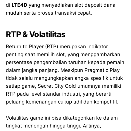
di
LTE4D
yang menyediakan slot deposit dana
mudah serta proses transaksi cepat.
RTP & Volatilitas
Return to Player (RTP) merupakan indikator
penting saat memilih slot, yang menggambarkan
persentase pengembalian taruhan kepada pemain
dalam jangka panjang. Meskipun Pragmatic Play
tidak selalu mengungkapkan angka spesifik untuk
setiap game, Secret City Gold umumnya memiliki
RTP pada level standar industri, yang berarti
peluang kemenangan cukup adil dan kompetitif.
Volatilitas game ini bisa dikategorikan ke dalam
tingkat menengah hingga tinggi. Artinya,