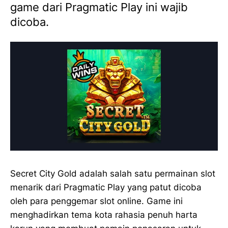
game dari Pragmatic Play ini wajib
dicoba.
Secret City Gold adalah salah satu permainan slot
menarik dari Pragmatic Play yang patut dicoba
oleh para penggemar slot online. Game ini
menghadirkan tema kota rahasia penuh harta