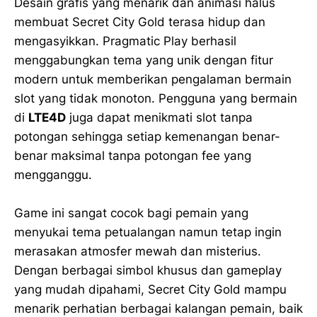
Desain grafis yang menarik dan animasi halus
membuat Secret City Gold terasa hidup dan
mengasyikkan. Pragmatic Play berhasil
menggabungkan tema yang unik dengan fitur
modern untuk memberikan pengalaman bermain
slot yang tidak monoton. Pengguna yang bermain
di
LTE4D
juga dapat menikmati slot tanpa
potongan sehingga setiap kemenangan benar-
benar maksimal tanpa potongan fee yang
mengganggu.
Game ini sangat cocok bagi pemain yang
menyukai tema petualangan namun tetap ingin
merasakan atmosfer mewah dan misterius.
Dengan berbagai simbol khusus dan gameplay
yang mudah dipahami, Secret City Gold mampu
menarik perhatian berbagai kalangan pemain, baik