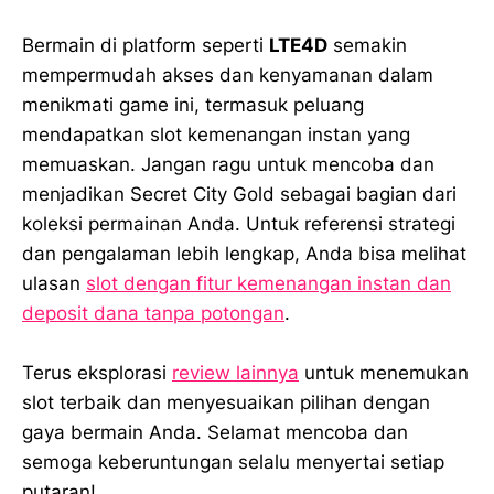
Bermain di platform seperti
LTE4D
semakin
mempermudah akses dan kenyamanan dalam
menikmati game ini, termasuk peluang
mendapatkan slot kemenangan instan yang
memuaskan. Jangan ragu untuk mencoba dan
menjadikan Secret City Gold sebagai bagian dari
koleksi permainan Anda. Untuk referensi strategi
dan pengalaman lebih lengkap, Anda bisa melihat
ulasan
slot dengan fitur kemenangan instan dan
deposit dana tanpa potongan
.
Terus eksplorasi
review lainnya
untuk menemukan
slot terbaik dan menyesuaikan pilihan dengan
gaya bermain Anda. Selamat mencoba dan
semoga keberuntungan selalu menyertai setiap
putaran!