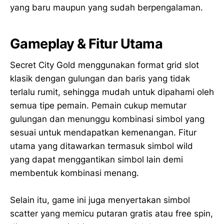
yang baru maupun yang sudah berpengalaman.
Gameplay & Fitur Utama
Secret City Gold menggunakan format grid slot
klasik dengan gulungan dan baris yang tidak
terlalu rumit, sehingga mudah untuk dipahami oleh
semua tipe pemain. Pemain cukup memutar
gulungan dan menunggu kombinasi simbol yang
sesuai untuk mendapatkan kemenangan. Fitur
utama yang ditawarkan termasuk simbol wild
yang dapat menggantikan simbol lain demi
membentuk kombinasi menang.
Selain itu, game ini juga menyertakan simbol
scatter yang memicu putaran gratis atau free spin,