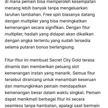
di mana pemain bisa memperoleh kesempatan
menang lebih banyak tanpa mengeluarkan
taruhan tambahan. Free spin biasanya datang
dengan multiplier yang bisa meningkatkan
kemenangan secara signifikan. Dengan fitur
multiplier, hadiah yang didapat akan dikalikan
dengan angka tertentu yang sudah tersedia
selama putaran bonus berlangsung.
Fitur-fitur ini membuat Secret City Gold terasa
dinamis dan memberikan peluang slot
kemenangan instan yang menarik. Semua fitur
tersebut dirancang untuk menambah keseruan
dan memungkinkan pemain mendapatkan
kemenangan besar dalam waktu singkat. Pemain
dapat menikmati berbagai fitur ini secara
seamless tanpa hambatan, apalagi saat bermain