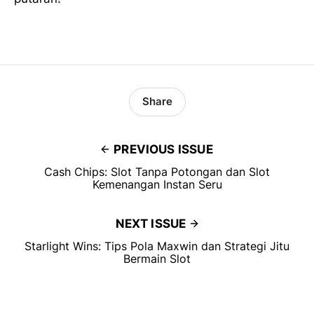
Share
PREVIOUS ISSUE
Cash Chips: Slot Tanpa Potongan dan Slot
Kemenangan Instan Seru
NEXT ISSUE
Starlight Wins: Tips Pola Maxwin dan Strategi Jitu
Bermain Slot