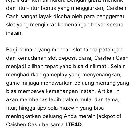
dan fitur-fitur bonus yang menggiurkan, Caishen
Cash sangat layak dicoba oleh para penggemar
slot yang mengincar kemenangan besar secara
instan.
Bagi pemain yang mencari slot tanpa potongan
dan kemudahan slot deposit dana, Caishen Cash
menjadi pilihan tepat yang bisa dinikmati. Selain
menghadirkan gameplay yang menyenangkan,
game ini juga menawarkan peluang menang yang
bisa membawa kemenangan instan. Artikel ini
akan membahas lebih dalam mulai dari tema,
fitur, hingga tips pola maxwin yang bisa
meningkatkan peluang Anda meraih jackpot di
Caishen Cash bersama
LTE4D
.