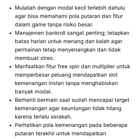
Mulailah dengan modal kecil terlebih dahulu
agar bisa memahami pola putaran dan fitur
dalam game tanpa risiko besar.
Manajemen bankroll sangat penting; tetapkan
batas harian untuk menang dan kalah agar
permainan tetap menyenangkan dan tidak
membuat stres.
Manfaatkan fitur free spin dan multiplier untuk
memperbesar peluang mendapatkan slot
kemenangan instan tanpa menghabiskan
banyak modal.
Berhenti bermain saat sudah mencapai target
kemenangan agar keuntungan tidak hilang
karena terlalu serakah.
Perhatikan pola kemenangan pada beberapa
putaran terakhir untuk mendapatkan