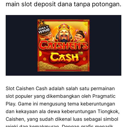
main slot deposit dana tanpa potongan.
Slot Caishen Cash adalah salah satu permainan
slot populer yang dikembangkan oleh Pragmatic
Play. Game ini mengusung tema keberuntungan
dan kekayaan ala dewa keberuntungan Tiongkok,
Caishen, yang sudah dikenal luas sebagai simbol
rejeki dan kemakmuran. Dengan grafis menarik