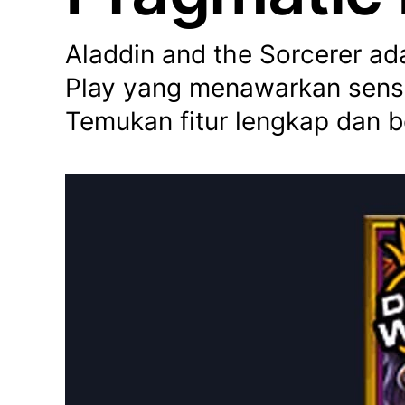
Aladdin and the Sorcerer ad
Play yang menawarkan sens
Temukan fitur lengkap dan 