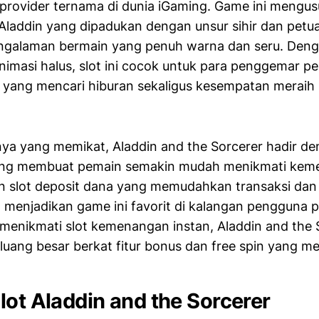
 provider ternama di dunia iGaming. Game ini mengu
Aladdin yang dipadukan dengan unsur sihir dan petu
galaman bermain yang penuh warna dan seru. Denga
masi halus, slot ini cocok untuk para penggemar p
i yang mencari hiburan sekaligus kesempatan merai
nya yang memikat, Aladdin and the Sorcerer hadir d
yang membuat pemain semakin mudah menikmati kem
n slot deposit dana yang memudahkan transaksi dan
menjadikan game ini favorit di kalangan pengguna 
 menikmati slot kemenangan instan, Aladdin and the 
uang besar berkat fitur bonus dan free spin yang m
lot Aladdin and the Sorcerer