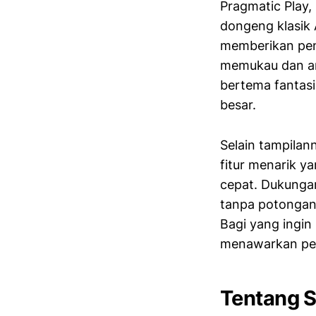
Pragmatic Play,
dongeng klasik 
memberikan pen
memukau dan ani
bertema fantas
besar.
Selain tampilan
fitur menarik 
cepat. Dukunga
tanpa potongan 
Bagi yang ingin
menawarkan pel
Tentang S