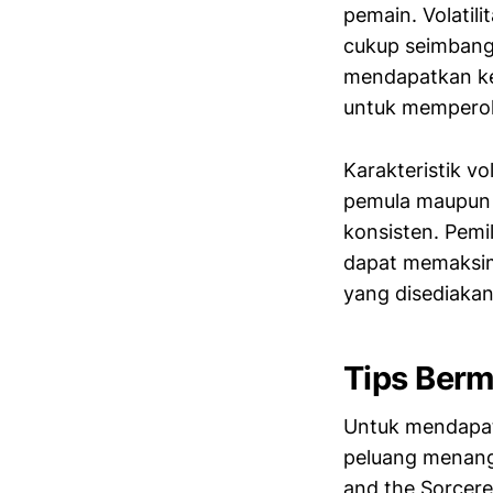
pemain. Volatil
cukup seimbang 
mendapatkan ke
untuk memperol
Karakteristik vo
pemula maupun 
konsisten. Pemil
dapat memaksima
yang disediakan
Tips Berm
Untuk mendapat
peluang menang,
and the Sorcere