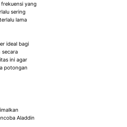
 frekuensi yang
lalu sering
erlalu lama
er ideal bagi
 secara
tas ini agar
pa potongan
imalkan
encoba Aladdin