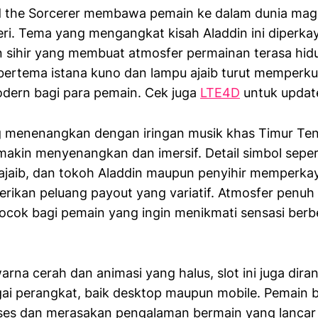
nd the Sorcerer membawa pemain ke dalam dunia mag
ri. Tema yang mengangkat kisah Aladdin ini diperk
 sihir yang membuat atmosfer permainan terasa hidu
bertema istana kuno dan lampu ajaib turut memperku
dern bagi para pemain. Cek juga
LTE4D
untuk update
ng menenangkan dengan iringan musik khas Timur T
makin menyenangkan dan imersif. Detail simbol seper
ajaib, dan tokoh Aladdin maupun penyihir memperkay
rikan peluang payout yang variatif. Atmosfer penuh
 cocok bagi pemain yang ingin menikmati sensasi berbe
arna cerah dan animasi yang halus, slot ini juga dir
ai perangkat, baik desktop maupun mobile. Pemain 
s dan merasakan pengalaman bermain yang lancar