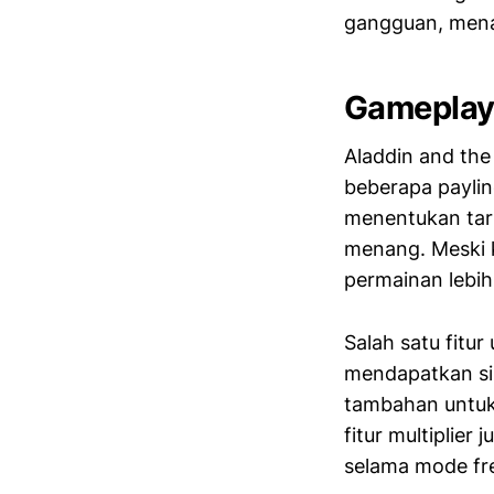
gangguan, mena
Gameplay 
Aladdin and the
beberapa payli
menentukan tar
menang. Meski 
permainan lebi
Salah satu fitu
mendapatkan sim
tambahan untuk
fitur multiplie
selama mode fre