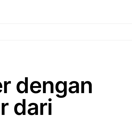
r dengan
r dari