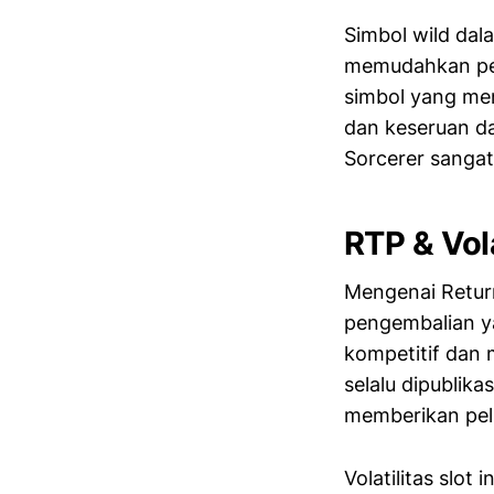
Simbol wild dala
memudahkan pen
simbol yang men
dan keseruan da
Sorcerer sangat
RTP & Vola
Mengenai Return
pengembalian y
kompetitif dan 
selalu dipublik
memberikan pel
Volatilitas slot