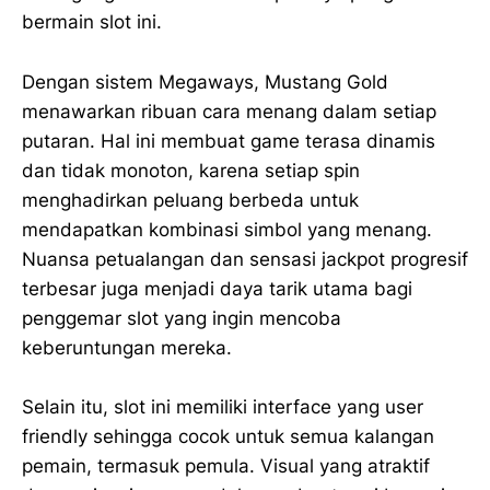
bermain slot ini.
Dengan sistem Megaways, Mustang Gold
menawarkan ribuan cara menang dalam setiap
putaran. Hal ini membuat game terasa dinamis
dan tidak monoton, karena setiap spin
menghadirkan peluang berbeda untuk
mendapatkan kombinasi simbol yang menang.
Nuansa petualangan dan sensasi jackpot progresif
terbesar juga menjadi daya tarik utama bagi
penggemar slot yang ingin mencoba
keberuntungan mereka.
Selain itu, slot ini memiliki interface yang user
friendly sehingga cocok untuk semua kalangan
pemain, termasuk pemula. Visual yang atraktif