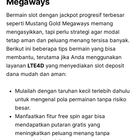
Megaways
Bermain slot dengan jackpot progresif terbesar
seperti Mustang Gold Megaways memang
mengasyikkan, tapi perlu strategi agar modal
tetap aman dan peluang menang tersisa banyak.
Berikut ini beberapa tips bermain yang bisa
membantu, terutama jika Anda menggunakan
layanan
LTE4D
yang menyediakan slot deposit
dana mudah dan aman:
Mulailah dengan taruhan kecil terlebih dahulu
untuk mengenal pola permainan tanpa risiko
besar.
Manfaatkan fitur free spin agar bisa
mendapatkan putaran gratis yang
meningkatkan peluang menang tanpa