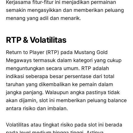
Kerjasama fitur-fitur ini menjadikan permainan
semakin mengasyikkan dan memberikan peluang
menang yang adil dan menarik.
RTP & Volatilitas
Return to Player (RTP) pada Mustang Gold
Megaways termasuk dalam kategori yang cukup
menguntungkan secara umum. RTP adalah
indikasi seberapa besar persentase dari total
taruhan yang dikembalikan ke pemain dalam
jangka panjang. Walaupun angka pastinya tidak
akan dijamin, slot ini memberikan peluang balance
antara risiko dan imbalan.
Volatilitas atau tingkat risiko pada slot ini berada
pada level medium hingga tinggi. Artinya,