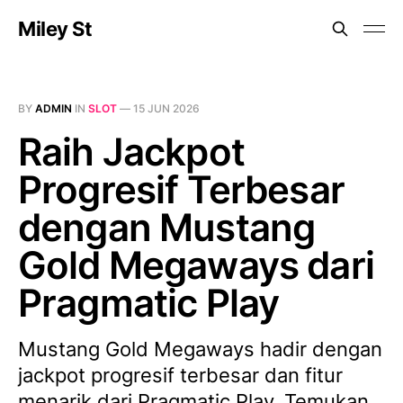
Miley St
BY
ADMIN
IN
SLOT
—
15 JUN 2026
Raih Jackpot
Progresif Terbesar
dengan Mustang
Gold Megaways dari
Pragmatic Play
Mustang Gold Megaways hadir dengan
jackpot progresif terbesar dan fitur
menarik dari Pragmatic Play. Temukan