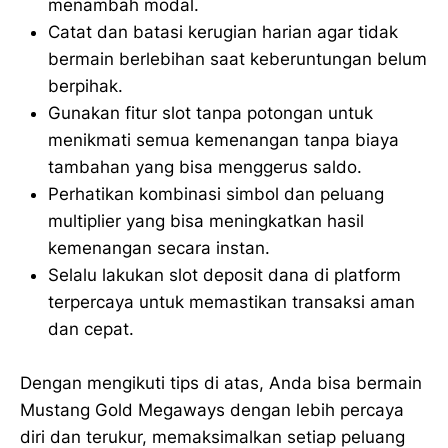
menambah modal.
Catat dan batasi kerugian harian agar tidak
bermain berlebihan saat keberuntungan belum
berpihak.
Gunakan fitur slot tanpa potongan untuk
menikmati semua kemenangan tanpa biaya
tambahan yang bisa menggerus saldo.
Perhatikan kombinasi simbol dan peluang
multiplier yang bisa meningkatkan hasil
kemenangan secara instan.
Selalu lakukan slot deposit dana di platform
terpercaya untuk memastikan transaksi aman
dan cepat.
Dengan mengikuti tips di atas, Anda bisa bermain
Mustang Gold Megaways dengan lebih percaya
diri dan terukur, memaksimalkan setiap peluang