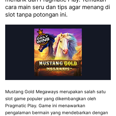
cara main seru dan tips agar menang di
slot tanpa potongan ini.
Mustang Gold Megaways merupakan salah satu
slot game populer yang dikembangkan oleh
Pragmatic Play. Game ini menawarkan
pengalaman bermain yang mendebarkan dengan