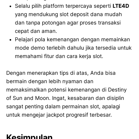
Selalu pilih platform terpercaya seperti
LTE4D
yang mendukung slot deposit dana mudah
dan tanpa potongan agar proses transaksi
cepat dan aman.
Pelajari pola kemenangan dengan memainkan
mode demo terlebih dahulu jika tersedia untuk
memahami fitur dan cara kerja slot.
Dengan menerapkan tips di atas, Anda bisa
bermain dengan lebih nyaman dan
memaksimalkan potensi kemenangan di Destiny
of Sun and Moon. Ingat, kesabaran dan disiplin
sangat penting dalam permainan slot, apalagi
untuk mengejar jackpot progresif terbesar.
Kesimpulan