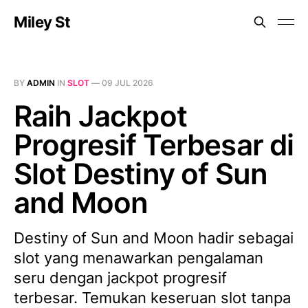
Miley St
BY
ADMIN
IN
SLOT
—
09 JUL 2026
Raih Jackpot
Progresif Terbesar di
Slot Destiny of Sun
and Moon
Destiny of Sun and Moon hadir sebagai
slot yang menawarkan pengalaman
seru dengan jackpot progresif
terbesar. Temukan keseruan slot tanpa