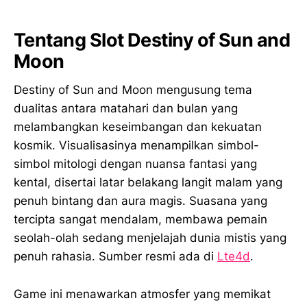
Tentang Slot Destiny of Sun and
Moon
Destiny of Sun and Moon mengusung tema
dualitas antara matahari dan bulan yang
melambangkan keseimbangan dan kekuatan
kosmik. Visualisasinya menampilkan simbol-
simbol mitologi dengan nuansa fantasi yang
kental, disertai latar belakang langit malam yang
penuh bintang dan aura magis. Suasana yang
tercipta sangat mendalam, membawa pemain
seolah-olah sedang menjelajah dunia mistis yang
penuh rahasia. Sumber resmi ada di
Lte4d
.
Game ini menawarkan atmosfer yang memikat