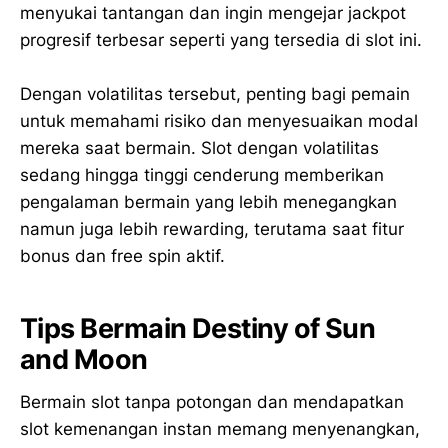
menyukai tantangan dan ingin mengejar jackpot
progresif terbesar seperti yang tersedia di slot ini.
Dengan volatilitas tersebut, penting bagi pemain
untuk memahami risiko dan menyesuaikan modal
mereka saat bermain. Slot dengan volatilitas
sedang hingga tinggi cenderung memberikan
pengalaman bermain yang lebih menegangkan
namun juga lebih rewarding, terutama saat fitur
bonus dan free spin aktif.
Tips Bermain Destiny of Sun
and Moon
Bermain slot tanpa potongan dan mendapatkan
slot kemenangan instan memang menyenangkan,