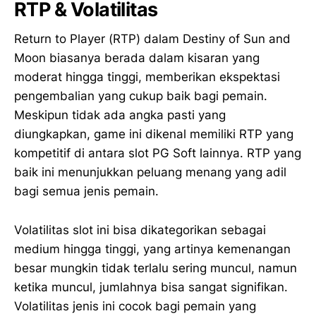
RTP & Volatilitas
Return to Player (RTP) dalam Destiny of Sun and
Moon biasanya berada dalam kisaran yang
moderat hingga tinggi, memberikan ekspektasi
pengembalian yang cukup baik bagi pemain.
Meskipun tidak ada angka pasti yang
diungkapkan, game ini dikenal memiliki RTP yang
kompetitif di antara slot PG Soft lainnya. RTP yang
baik ini menunjukkan peluang menang yang adil
bagi semua jenis pemain.
Volatilitas slot ini bisa dikategorikan sebagai
medium hingga tinggi, yang artinya kemenangan
besar mungkin tidak terlalu sering muncul, namun
ketika muncul, jumlahnya bisa sangat signifikan.
Volatilitas jenis ini cocok bagi pemain yang