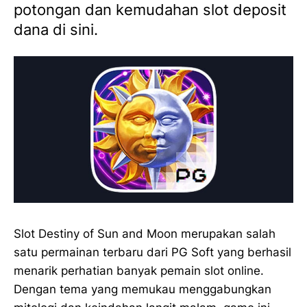
potongan dan kemudahan slot deposit
dana di sini.
Slot Destiny of Sun and Moon merupakan salah
satu permainan terbaru dari PG Soft yang berhasil
menarik perhatian banyak pemain slot online.
Dengan tema yang memukau menggabungkan