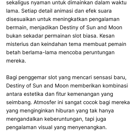
sekaligus nyaman untuk dimainkan dalam waktu
lama. Setiap detail animasi dan efek suara
disesuaikan untuk meningkatkan pengalaman
bermain, menjadikan Destiny of Sun and Moon
bukan sekadar permainan slot biasa. Kesan
misterius dan keindahan tema membuat pemain
betah berlama-lama mencoba peruntungan
mereka.
Bagi penggemar slot yang mencari sensasi baru,
Destiny of Sun and Moon memberikan kombinasi
antara estetika dan fitur kemenangan yang
seimbang. Atmosfer ini sangat cocok bagi mereka
yang menginginkan hiburan yang tak hanya
mengandalkan keberuntungan, tapi juga
pengalaman visual yang menyenangkan.