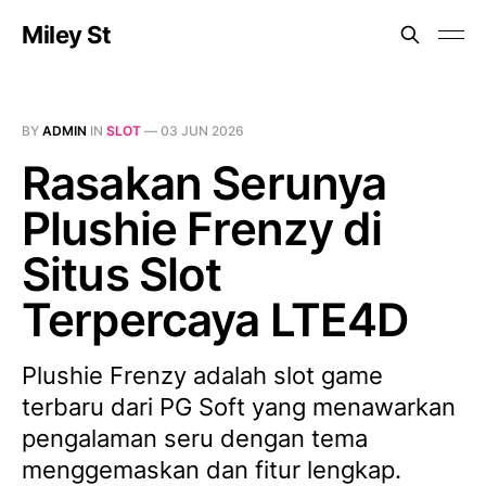
Miley St
BY
ADMIN
IN
SLOT
—
03 JUN 2026
Rasakan Serunya
Plushie Frenzy di
Situs Slot
Terpercaya LTE4D
Plushie Frenzy adalah slot game
terbaru dari PG Soft yang menawarkan
pengalaman seru dengan tema
menggemaskan dan fitur lengkap.