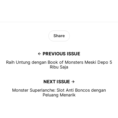
Share
PREVIOUS ISSUE
Raih Untung dengan Book of Monsters Meski Depo 5
Ribu Saja
NEXT ISSUE
Monster Superlanche: Slot Anti Boncos dengan
Peluang Menarik