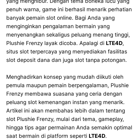
yang menghibur. Dengan tema boneka lucu yang
penuh warna, game ini berhasil menarik perhatian
banyak pemain slot online. Bagi Anda yang
menginginkan pengalaman bermain yang
menyenangkan sekaligus peluang menang tinggi,
Plushie Frenzy layak dicoba. Apalagi di
LTE4D
,
situs slot terpercaya yang menyediakan fasilitas
slot deposit dana dan juga slot tanpa potongan.
Menghadirkan konsep yang mudah diikuti oleh
pemula maupun pemain berpengalaman, Plushie
Frenzy membawa suasana yang ceria dengan
peluang slot kemenangan instan yang menarik.
Artikel ini akan membahas lebih dalam tentang
slot Plushie Frenzy, mulai dari tema, gameplay,
hingga tips agar permainan Anda semakin optimal
saat bermain di platform seperti
LTE4D
.