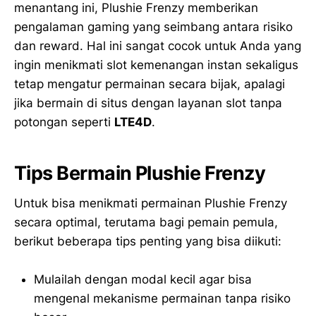
menantang ini, Plushie Frenzy memberikan
pengalaman gaming yang seimbang antara risiko
dan reward. Hal ini sangat cocok untuk Anda yang
ingin menikmati slot kemenangan instan sekaligus
tetap mengatur permainan secara bijak, apalagi
jika bermain di situs dengan layanan slot tanpa
potongan seperti
LTE4D
.
Tips Bermain Plushie Frenzy
Untuk bisa menikmati permainan Plushie Frenzy
secara optimal, terutama bagi pemain pemula,
berikut beberapa tips penting yang bisa diikuti:
Mulailah dengan modal kecil agar bisa
mengenal mekanisme permainan tanpa risiko