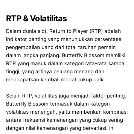
RTP & Volatilitas
Dalam dunia slot, Return to Player (RTP) adalah
indikator penting yang menunjukkan persentase
pengembalian uang dari total taruhan pemain
dalam jangka panjang. Butterfly Blossom memiliki
RTP yang masuk dalam kategori rata-rata sampai
tinggi, yang artinya peluang menang dan
mendapatkan kembali modal cukup baik.
Selain RTP, volatilitas juga menjadi faktor penting.
Butterfly Blossom termasuk dalam kategori
volatilitas menengah, yaitu memberikan kombinasi
antara frekuensi kemenangan yang cukup sering
dengan nilai kemenangan yang bervariasi. Ini