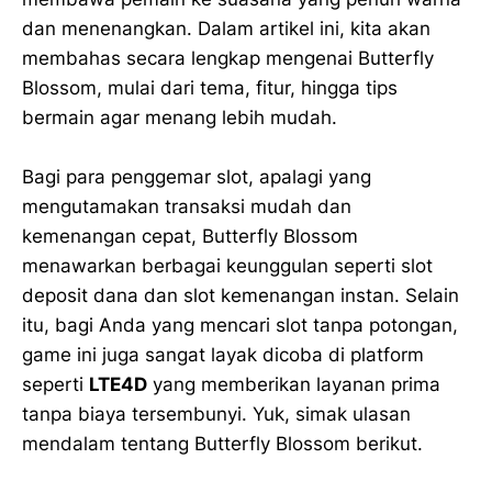
dan menenangkan. Dalam artikel ini, kita akan
membahas secara lengkap mengenai Butterfly
Blossom, mulai dari tema, fitur, hingga tips
bermain agar menang lebih mudah.
Bagi para penggemar slot, apalagi yang
mengutamakan transaksi mudah dan
kemenangan cepat, Butterfly Blossom
menawarkan berbagai keunggulan seperti slot
deposit dana dan slot kemenangan instan. Selain
itu, bagi Anda yang mencari slot tanpa potongan,
game ini juga sangat layak dicoba di platform
seperti
LTE4D
yang memberikan layanan prima
tanpa biaya tersembunyi. Yuk, simak ulasan
mendalam tentang Butterfly Blossom berikut.