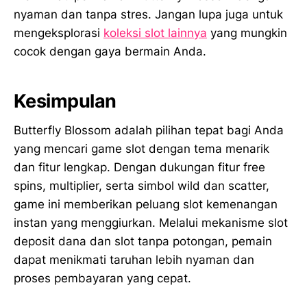
nyaman dan tanpa stres. Jangan lupa juga untuk
mengeksplorasi
koleksi slot lainnya
yang mungkin
cocok dengan gaya bermain Anda.
Kesimpulan
Butterfly Blossom adalah pilihan tepat bagi Anda
yang mencari game slot dengan tema menarik
dan fitur lengkap. Dengan dukungan fitur free
spins, multiplier, serta simbol wild dan scatter,
game ini memberikan peluang slot kemenangan
instan yang menggiurkan. Melalui mekanisme slot
deposit dana dan slot tanpa potongan, pemain
dapat menikmati taruhan lebih nyaman dan
proses pembayaran yang cepat.