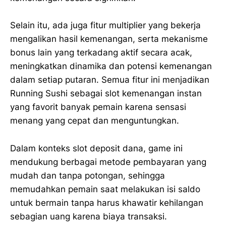
Selain itu, ada juga fitur multiplier yang bekerja
mengalikan hasil kemenangan, serta mekanisme
bonus lain yang terkadang aktif secara acak,
meningkatkan dinamika dan potensi kemenangan
dalam setiap putaran. Semua fitur ini menjadikan
Running Sushi sebagai slot kemenangan instan
yang favorit banyak pemain karena sensasi
menang yang cepat dan menguntungkan.
Dalam konteks slot deposit dana, game ini
mendukung berbagai metode pembayaran yang
mudah dan tanpa potongan, sehingga
memudahkan pemain saat melakukan isi saldo
untuk bermain tanpa harus khawatir kehilangan
sebagian uang karena biaya transaksi.