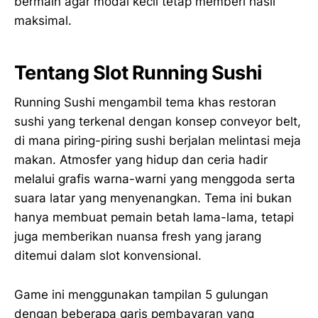
bermain agar modal kecil tetap memberi hasil
maksimal.
Tentang Slot Running Sushi
Running Sushi mengambil tema khas restoran
sushi yang terkenal dengan konsep conveyor belt,
di mana piring-piring sushi berjalan melintasi meja
makan. Atmosfer yang hidup dan ceria hadir
melalui grafis warna-warni yang menggoda serta
suara latar yang menyenangkan. Tema ini bukan
hanya membuat pemain betah lama-lama, tetapi
juga memberikan nuansa fresh yang jarang
ditemui dalam slot konvensional.
Game ini menggunakan tampilan 5 gulungan
dengan beberapa garis pembayaran yang