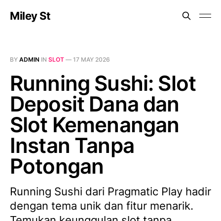
Miley St
BY
ADMIN
IN
SLOT
—
17 MAY 2026
Running Sushi: Slot
Deposit Dana dan
Slot Kemenangan
Instan Tanpa
Potongan
Running Sushi dari Pragmatic Play hadir
dengan tema unik dan fitur menarik.
Temukan keunggulan slot tanpa