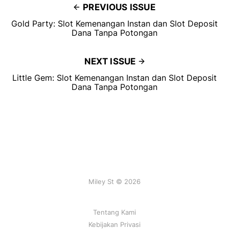
PREVIOUS ISSUE
Gold Party: Slot Kemenangan Instan dan Slot Deposit
Dana Tanpa Potongan
NEXT ISSUE
Little Gem: Slot Kemenangan Instan dan Slot Deposit
Dana Tanpa Potongan
Miley St © 2026
Tentang Kami
Kebijakan Privasi