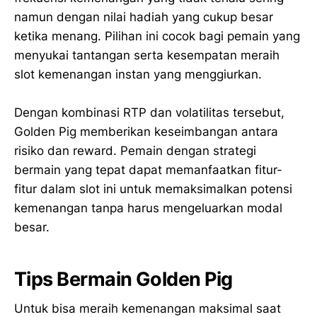
namun dengan nilai hadiah yang cukup besar
ketika menang. Pilihan ini cocok bagi pemain yang
menyukai tantangan serta kesempatan meraih
slot kemenangan instan yang menggiurkan.
Dengan kombinasi RTP dan volatilitas tersebut,
Golden Pig memberikan keseimbangan antara
risiko dan reward. Pemain dengan strategi
bermain yang tepat dapat memanfaatkan fitur-
fitur dalam slot ini untuk memaksimalkan potensi
kemenangan tanpa harus mengeluarkan modal
besar.
Tips Bermain Golden Pig
Untuk bisa meraih kemenangan maksimal saat