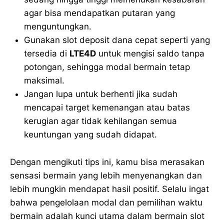
agar bisa mendapatkan putaran yang
menguntungkan.
Gunakan slot deposit dana cepat seperti yang
tersedia di
LTE4D
untuk mengisi saldo tanpa
potongan, sehingga modal bermain tetap
maksimal.
Jangan lupa untuk berhenti jika sudah
mencapai target kemenangan atau batas
kerugian agar tidak kehilangan semua
keuntungan yang sudah didapat.
Dengan mengikuti tips ini, kamu bisa merasakan
sensasi bermain yang lebih menyenangkan dan
lebih mungkin mendapat hasil positif. Selalu ingat
bahwa pengelolaan modal dan pemilihan waktu
bermain adalah kunci utama dalam bermain slot