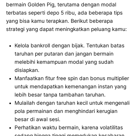
bermain Golden Pig, terutama dengan modal
terbatas seperti depo 5 ribu, ada beberapa tips
yang bisa kamu terapkan. Berikut beberapa
strategi yang dapat meningkatkan peluang kamu:
Kelola bankroll dengan bijak. Tentukan batas
taruhan per putaran dan jangan bermain
melebihi kemampuan modal yang sudah
disiapkan.
Manfaatkan fitur free spin dan bonus multiplier
untuk mendapatkan kemenangan instan yang
lebih besar tanpa tambahan taruhan.
Mulailah dengan taruhan kecil untuk mengenali
pola permainan dan menghindari kerugian
besar di awal sesi.
Perhatikan waktu bermain, karena volatilitas
sedang hingga tinggi memerlukan kesabaran