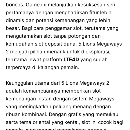
boncos. Game ini melanjutkan kesuksesan seri
pertamanya dengan menghadirkan fitur lebih
dinamis dan potensi kemenangan yang lebih
besar. Bagi para penggemar slot, terutama yang
mengutamakan slot tanpa potongan dan
kemudahan slot deposit dana, 5 Lions Megaways
2 menjadi pilihan menarik untuk dieksplorasi,
terutama lewat platform
LTE4D
yang sudah
terpercaya di kalangan pemain.
Keunggulan utama dari 5 Lions Megaways 2
adalah kemampuannya memberikan slot
kemenangan instan dengan sistem Megaways
yang meningkatkan peluang menang dengan
ribuan kombinasi. Dengan grafis yang memukau
serta tema oriental yang kental, slot ini cocok bagi