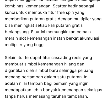
kombinasi kemenangan. Scatter hadir sebagai
kunci untuk membuka fitur free spin yang
memberikan putaran gratis dengan multiplier yang
bisa meningkat setiap kali putaran gratis
berlangsung. Fitur ini memungkinkan pemain
meraih slot kemenangan instan berkat akumulasi
multiplier yang tinggi.
Selain itu, terdapat fitur cascading reels yang
membuat simbol kemenangan hilang dan
digantikan oleh simbol baru sehingga peluang
menang bertambah dalam satu putaran. Ini
adalah nilai tambah bagi pemain yang ingin
mendapatkan lebih banyak kemenangan sekaligus
tanpa harus memasang taruhan tambahan.