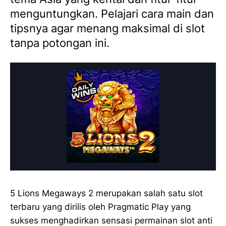
menguntungkan. Pelajari cara main dan
tipsnya agar menang maksimal di slot
tanpa potongan ini.
5 Lions Megaways 2 merupakan salah satu slot
terbaru yang dirilis oleh Pragmatic Play yang
sukses menghadirkan sensasi permainan slot anti