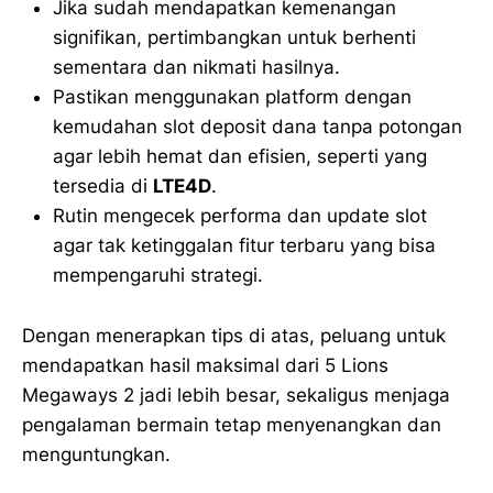
Jika sudah mendapatkan kemenangan
signifikan, pertimbangkan untuk berhenti
sementara dan nikmati hasilnya.
Pastikan menggunakan platform dengan
kemudahan slot deposit dana tanpa potongan
agar lebih hemat dan efisien, seperti yang
tersedia di
LTE4D
.
Rutin mengecek performa dan update slot
agar tak ketinggalan fitur terbaru yang bisa
mempengaruhi strategi.
Dengan menerapkan tips di atas, peluang untuk
mendapatkan hasil maksimal dari 5 Lions
Megaways 2 jadi lebih besar, sekaligus menjaga
pengalaman bermain tetap menyenangkan dan
menguntungkan.