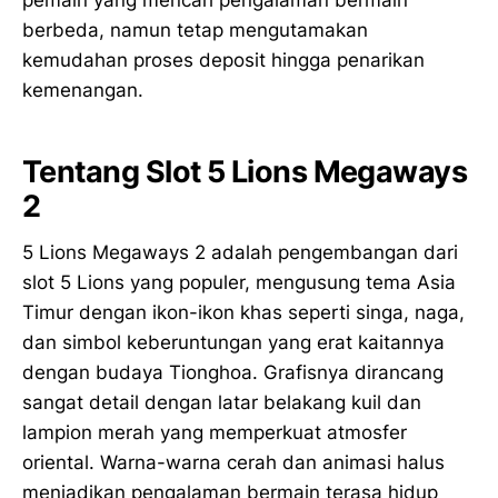
pemain yang mencari pengalaman bermain
berbeda, namun tetap mengutamakan
kemudahan proses deposit hingga penarikan
kemenangan.
Tentang Slot 5 Lions Megaways
2
5 Lions Megaways 2 adalah pengembangan dari
slot 5 Lions yang populer, mengusung tema Asia
Timur dengan ikon-ikon khas seperti singa, naga,
dan simbol keberuntungan yang erat kaitannya
dengan budaya Tionghoa. Grafisnya dirancang
sangat detail dengan latar belakang kuil dan
lampion merah yang memperkuat atmosfer
oriental. Warna-warna cerah dan animasi halus
menjadikan pengalaman bermain terasa hidup