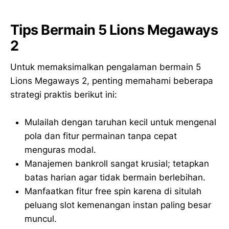
Tips Bermain 5 Lions Megaways
2
Untuk memaksimalkan pengalaman bermain 5
Lions Megaways 2, penting memahami beberapa
strategi praktis berikut ini:
Mulailah dengan taruhan kecil untuk mengenal
pola dan fitur permainan tanpa cepat
menguras modal.
Manajemen bankroll sangat krusial; tetapkan
batas harian agar tidak bermain berlebihan.
Manfaatkan fitur free spin karena di situlah
peluang slot kemenangan instan paling besar
muncul.