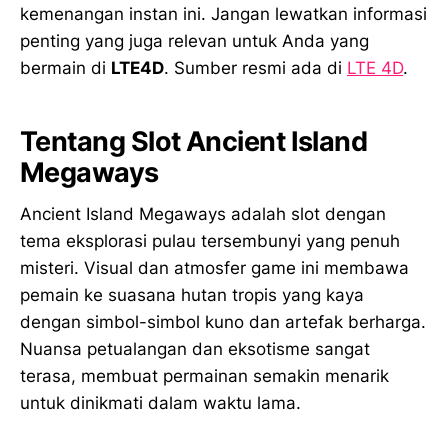
kemenangan instan ini. Jangan lewatkan informasi
penting yang juga relevan untuk Anda yang
bermain di
LTE4D
. Sumber resmi ada di
LTE 4D
.
Tentang Slot Ancient Island
Megaways
Ancient Island Megaways adalah slot dengan
tema eksplorasi pulau tersembunyi yang penuh
misteri. Visual dan atmosfer game ini membawa
pemain ke suasana hutan tropis yang kaya
dengan simbol-simbol kuno dan artefak berharga.
Nuansa petualangan dan eksotisme sangat
terasa, membuat permainan semakin menarik
untuk dinikmati dalam waktu lama.