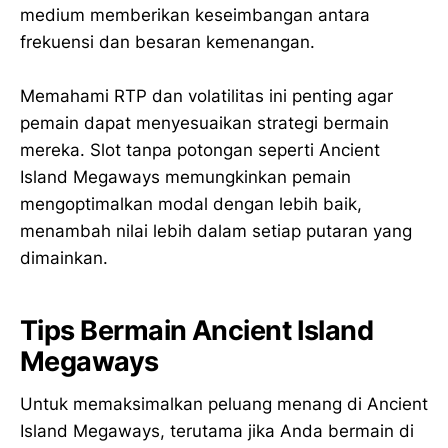
medium memberikan keseimbangan antara
frekuensi dan besaran kemenangan.
Memahami RTP dan volatilitas ini penting agar
pemain dapat menyesuaikan strategi bermain
mereka. Slot tanpa potongan seperti Ancient
Island Megaways memungkinkan pemain
mengoptimalkan modal dengan lebih baik,
menambah nilai lebih dalam setiap putaran yang
dimainkan.
Tips Bermain Ancient Island
Megaways
Untuk memaksimalkan peluang menang di Ancient
Island Megaways, terutama jika Anda bermain di