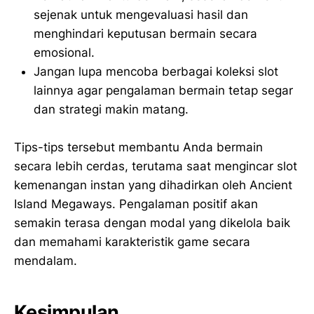
sejenak untuk mengevaluasi hasil dan
menghindari keputusan bermain secara
emosional.
Jangan lupa mencoba berbagai koleksi slot
lainnya agar pengalaman bermain tetap segar
dan strategi makin matang.
Tips-tips tersebut membantu Anda bermain
secara lebih cerdas, terutama saat mengincar slot
kemenangan instan yang dihadirkan oleh Ancient
Island Megaways. Pengalaman positif akan
semakin terasa dengan modal yang dikelola baik
dan memahami karakteristik game secara
mendalam.
Kesimpulan