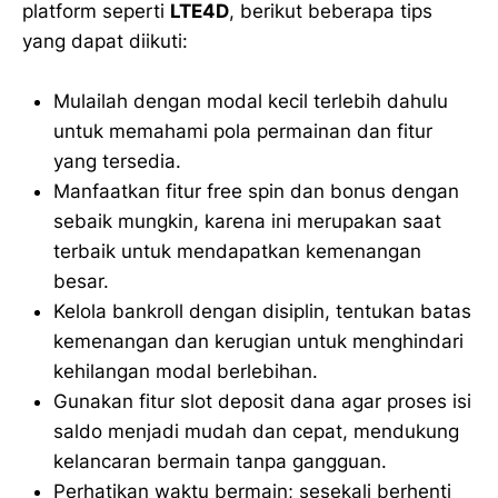
platform seperti
LTE4D
, berikut beberapa tips
yang dapat diikuti:
Mulailah dengan modal kecil terlebih dahulu
untuk memahami pola permainan dan fitur
yang tersedia.
Manfaatkan fitur free spin dan bonus dengan
sebaik mungkin, karena ini merupakan saat
terbaik untuk mendapatkan kemenangan
besar.
Kelola bankroll dengan disiplin, tentukan batas
kemenangan dan kerugian untuk menghindari
kehilangan modal berlebihan.
Gunakan fitur slot deposit dana agar proses isi
saldo menjadi mudah dan cepat, mendukung
kelancaran bermain tanpa gangguan.
Perhatikan waktu bermain; sesekali berhenti