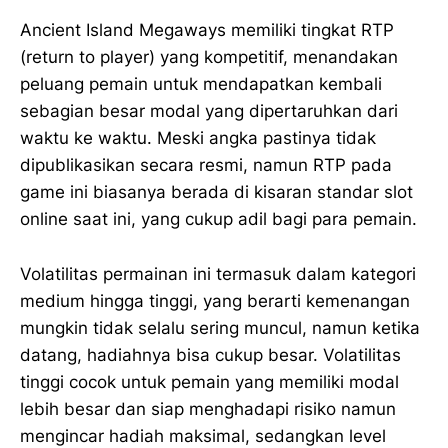
Ancient Island Megaways memiliki tingkat RTP
(return to player) yang kompetitif, menandakan
peluang pemain untuk mendapatkan kembali
sebagian besar modal yang dipertaruhkan dari
waktu ke waktu. Meski angka pastinya tidak
dipublikasikan secara resmi, namun RTP pada
game ini biasanya berada di kisaran standar slot
online saat ini, yang cukup adil bagi para pemain.
Volatilitas permainan ini termasuk dalam kategori
medium hingga tinggi, yang berarti kemenangan
mungkin tidak selalu sering muncul, namun ketika
datang, hadiahnya bisa cukup besar. Volatilitas
tinggi cocok untuk pemain yang memiliki modal
lebih besar dan siap menghadapi risiko namun
mengincar hadiah maksimal, sedangkan level