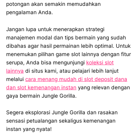
potongan akan semakin memudahkan
pengalaman Anda.
Jangan lupa untuk menerapkan strategi
manajemen modal dan tips bermain yang sudah
dibahas agar hasil permainan lebih optimal. Untuk
menemukan pilihan game slot lainnya dengan fitur
serupa, Anda bisa mengunjungi
koleksi slot
lainnya
di situs kami, atau pelajari lebih lanjut
melalui
cara menang mudah di slot deposit dana
dan slot kemenangan instan
yang relevan dengan
gaya bermain Jungle Gorilla.
Segera eksplorasi Jungle Gorilla dan rasakan
sensasi petualangan sekaligus kemenangan
instan yang nyata!