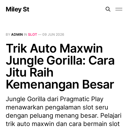
Miley St
BY
ADMIN
IN
SLOT
—
09 JUN 2026
Trik Auto Maxwin
Jungle Gorilla: Cara
Jitu Raih
Kemenangan Besar
Jungle Gorilla dari Pragmatic Play
menawarkan pengalaman slot seru
dengan peluang menang besar. Pelajari
trik auto maxwin dan cara bermain slot