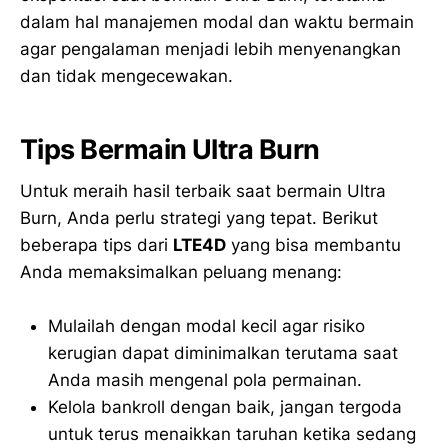
dalam hal manajemen modal dan waktu bermain
agar pengalaman menjadi lebih menyenangkan
dan tidak mengecewakan.
Tips Bermain Ultra Burn
Untuk meraih hasil terbaik saat bermain Ultra
Burn, Anda perlu strategi yang tepat. Berikut
beberapa tips dari
LTE4D
yang bisa membantu
Anda memaksimalkan peluang menang:
Mulailah dengan modal kecil agar risiko
kerugian dapat diminimalkan terutama saat
Anda masih mengenal pola permainan.
Kelola bankroll dengan baik, jangan tergoda
untuk terus menaikkan taruhan ketika sedang