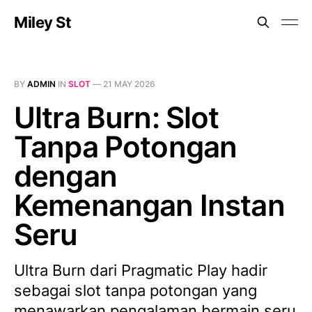
Miley St
BY
ADMIN
IN
SLOT
—
21 MAY 2026
Ultra Burn: Slot
Tanpa Potongan
dengan
Kemenangan Instan
Seru
Ultra Burn dari Pragmatic Play hadir
sebagai slot tanpa potongan yang
menawarkan pengalaman bermain seru