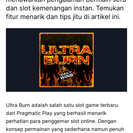
dan slot kemenangan instan. Temukan
fitur menarik dan tips jitu di artikel ini.
Ultra Burn adalah salah satu slot game terbaru
dari Pragmatic Play yang berhasil menarik
perhatian para penggemar slot online. Dengan
konsep permainan yang sederhana namun penuh