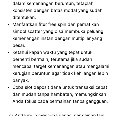
dalam kemenangan beruntun, tetaplah
konsisten dengan batas modal yang sudah
ditentukan.
Manfaatkan fitur free spin dan perhatikan
simbol scatter yang bisa membuka peluang
kemenangan instan dengan multiplier yang
besar.
Ketahui kapan waktu yang tepat untuk
berhenti bermain, terutama jika sudah
mencapai target kemenangan atau mengalami
kerugian beruntun agar tidak kehilangan lebih
banyak.
Coba slot deposit dana untuk transaksi cepat
dan mudah tanpa hambatan, memungkinkan
Anda fokus pada permainan tanpa gangguan.
Jika Anda ingin mencoba variasi permainan lain