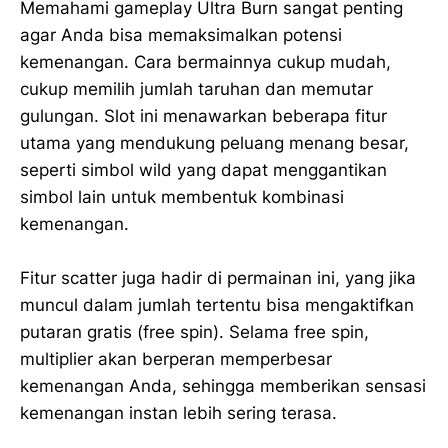
Memahami gameplay Ultra Burn sangat penting
agar Anda bisa memaksimalkan potensi
kemenangan. Cara bermainnya cukup mudah,
cukup memilih jumlah taruhan dan memutar
gulungan. Slot ini menawarkan beberapa fitur
utama yang mendukung peluang menang besar,
seperti simbol wild yang dapat menggantikan
simbol lain untuk membentuk kombinasi
kemenangan.
Fitur scatter juga hadir di permainan ini, yang jika
muncul dalam jumlah tertentu bisa mengaktifkan
putaran gratis (free spin). Selama free spin,
multiplier akan berperan memperbesar
kemenangan Anda, sehingga memberikan sensasi
kemenangan instan lebih sering terasa.