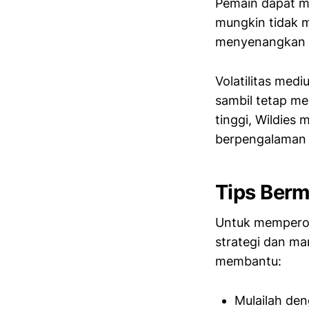
Pemain dapat m
mungkin tidak m
menyenangkan s
Volatilitas med
sambil tetap men
tinggi, Wildies
berpengalaman 
Tips Berm
Untuk memperole
strategi dan ma
membantu:
Mulailah de