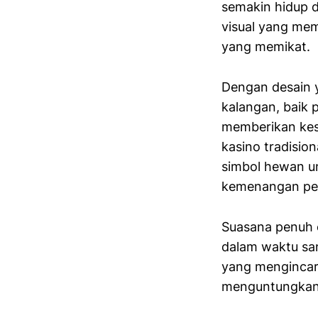
semakin hidup 
visual yang me
yang memikat.
Dengan desain 
kalangan, baik 
memberikan kes
kasino tradision
simbol hewan u
kemenangan pem
Suasana penuh 
dalam waktu san
yang mengincar
menguntungkan