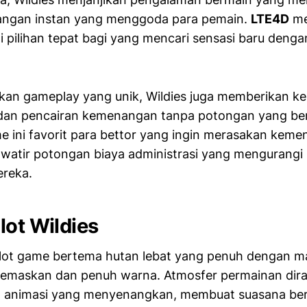
ngan instan yang menggoda para pemain.
LTE4D
me
i pilihan tepat bagi yang mencari sensasi baru denga
kan gameplay yang unik, Wildies juga memberikan 
dan pencairan kemenangan tanpa potongan yang berar
 ini favorit para bettor yang ingin merasakan keme
watir potongan biaya administrasi yang mengurangi 
reka.
lot Wildies
 slot game bertema hutan lebat yang penuh dengan 
gemaskan dan penuh warna. Atmosfer permainan di
an animasi yang menyenangkan, membuat suasana be