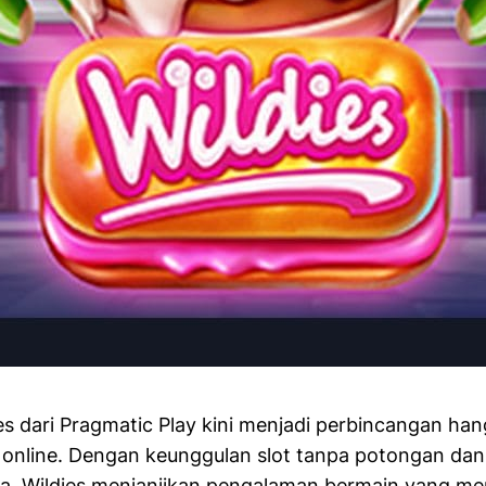
es dari Pragmatic Play kini menjadi perbincangan han
 online. Dengan keunggulan slot tanpa potongan d
na, Wildies menjanjikan pengalaman bermain yang me