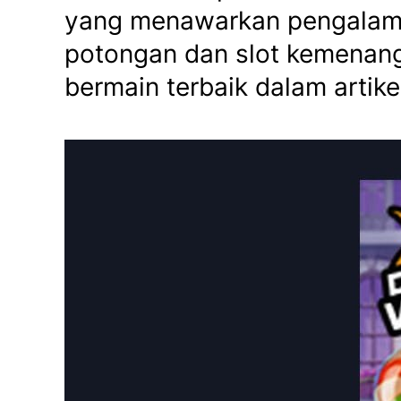
yang menawarkan pengalama
potongan dan slot kemenang
bermain terbaik dalam artikel