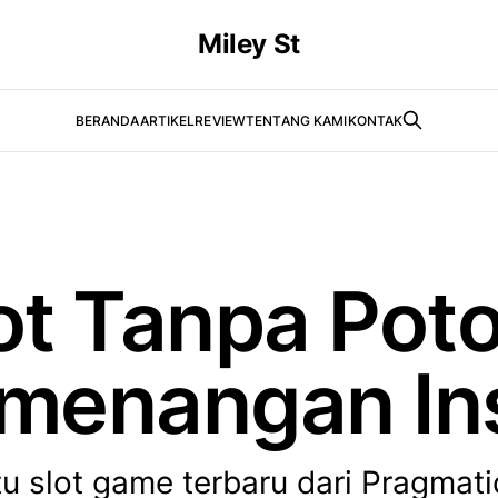
Miley St
BERANDA
ARTIKEL
REVIEW
TENTANG KAMI
KONTAK
lot Tanpa Po
menangan Ins
u slot game terbaru dari Pragmati