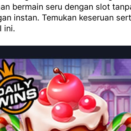
n bermain seru dengan slot tanp
an instan. Temukan keseruan sert
 ini.