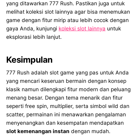
yang ditawarkan 777 Rush. Pastikan juga untuk
melihat koleksi slot lainnya agar bisa menemukan
game dengan fitur mirip atau lebih cocok dengan
gaya Anda, kunjungi
koleksi slot lainnya
untuk
eksplorasi lebih lanjut.
Kesimpulan
777 Rush adalah slot game yang pas untuk Anda
yang mencari keseruan bermain dengan konsep
klasik namun dilengkapi fitur modern dan peluang
menang besar. Dengan tema menarik dan fitur
seperti free spin, multiplier, serta simbol wild dan
scatter, permainan ini menawarkan pengalaman
menyenangkan dan kesempatan mendapatkan
slot kemenangan instan
dengan mudah.