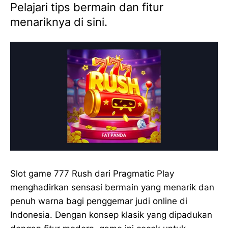
Pelajari tips bermain dan fitur
menariknya di sini.
Slot game 777 Rush dari Pragmatic Play
menghadirkan sensasi bermain yang menarik dan
penuh warna bagi penggemar judi online di
Indonesia. Dengan konsep klasik yang dipadukan