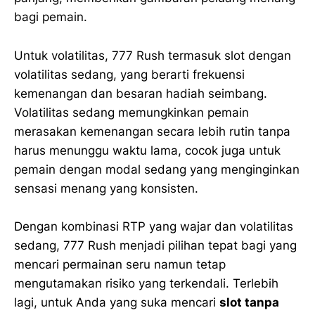
bagi pemain.
Untuk volatilitas, 777 Rush termasuk slot dengan
volatilitas sedang, yang berarti frekuensi
kemenangan dan besaran hadiah seimbang.
Volatilitas sedang memungkinkan pemain
merasakan kemenangan secara lebih rutin tanpa
harus menunggu waktu lama, cocok juga untuk
pemain dengan modal sedang yang menginginkan
sensasi menang yang konsisten.
Dengan kombinasi RTP yang wajar dan volatilitas
sedang, 777 Rush menjadi pilihan tepat bagi yang
mencari permainan seru namun tetap
mengutamakan risiko yang terkendali. Terlebih
lagi, untuk Anda yang suka mencari
slot tanpa