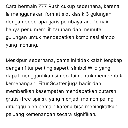
Cara bermain 777 Rush cukup sederhana, karena
ia menggunakan format slot klasik 3 gulungan
dengan beberapa garis pembayaran. Pemain
hanya perlu memilih taruhan dan memutar
gulungan untuk mendapatkan kombinasi simbol
yang menang.
Meskipun sederhana, game ini tidak kalah lengkap
dengan fitur penting seperti simbol Wild yang
dapat menggantikan simbol lain untuk membentuk
kemenangan. Fitur Scatter juga hadir dan
memberikan kesempatan mendapatkan putaran
gratis (free spins), yang menjadi momen paling
ditunggu oleh pemain karena bisa meningkatkan
peluang kemenangan secara signifikan.