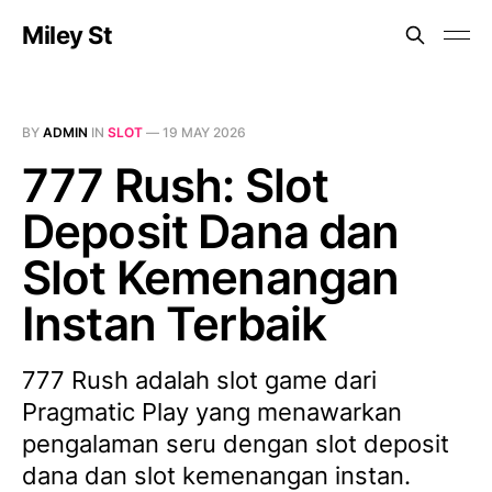
Miley St
BY
ADMIN
IN
SLOT
—
19 MAY 2026
777 Rush: Slot
Deposit Dana dan
Slot Kemenangan
Instan Terbaik
777 Rush adalah slot game dari
Pragmatic Play yang menawarkan
pengalaman seru dengan slot deposit
dana dan slot kemenangan instan.