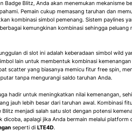
n Badge Blitz, Anda akan menemukan mekanisme b
pahami. Pemain cukup memasang taruhan dan memu
kan kombinasi simbol pemenang. Sistem paylines y
erbagai kemungkinan kombinasi sehingga peluang
 unggulan di slot ini adalah keberadaan simbol wild y
imbol lain untuk membentuk kombinasi kemenangan 
dapat scatter yang biasanya memicu fitur free spin, m
putar tanpa mengurangi saldo taruhan Anda.
r juga hadir untuk meningkatkan nilai kemenangan, se
ng jauh lebih besar dari taruhan awal. Kombinasi fitu
litz menjadi salah satu slot dengan potensi kemen
 dicoba, apalagi jika Anda bermain melalui platform 
ongan
seperti di
LTE4D
.