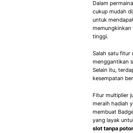
Dalam permaina
cukup mudah di
untuk mendapat
memungkinkan b
tinggi.
Salah satu fitur
menggantikan s
Selain itu, ter
kesempatan ber
Fitur multiplie
meraih hadiah ya
membuat Badge B
yang layak untuk
slot tanpa pot