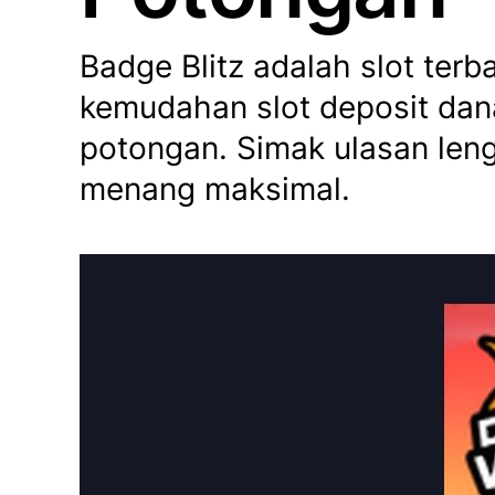
Badge Blitz adalah slot ter
kemudahan slot deposit dan
potongan. Simak ulasan len
menang maksimal.