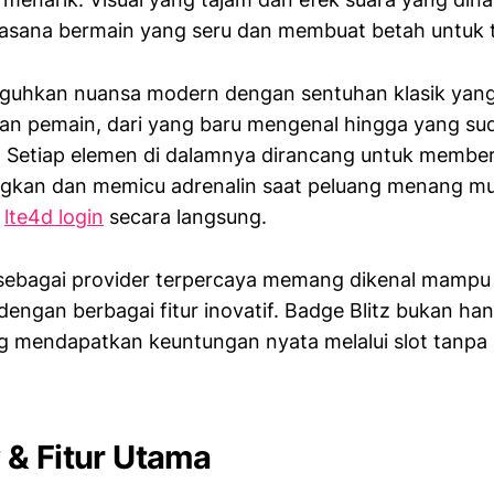
asana bermain yang seru dan membuat betah untuk 
guhkan nuansa modern dengan sentuhan klasik yang
gan pemain, dari yang baru mengenal hingga yang su
 Setiap elemen di dalamnya dirancang untuk member
kan dan memicu adrenalin saat peluang menang mu
s
lte4d login
secara langsung.
 sebagai provider terpercaya memang dikenal mamp
 dengan berbagai fitur inovatif. Badge Blitz bukan han
ng mendapatkan keuntungan nyata melalui slot tanp
& Fitur Utama