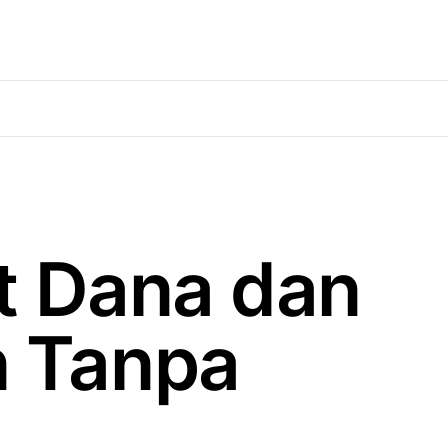
it Dana dan
n Tanpa