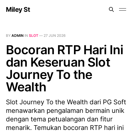
Miley St
BY
ADMIN
IN
SLOT
—
27 JUN 2026
Bocoran RTP Hari Ini
dan Keseruan Slot
Journey To the
Wealth
Slot Journey To the Wealth dari PG Soft
menawarkan pengalaman bermain unik
dengan tema petualangan dan fitur
menarik. Temukan bocoran RTP hari ini