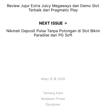
Review Jujur Extra Juicy Megaways dan Demo Slot
Terbaik dari Pragmatic Play
NEXT ISSUE
Nikmati Deposit Pulsa Tanpa Potongan di Slot Bikini
Paradise dari PG Soft
Miley St © 2026
Tentang Kami
Kebijakan Privasi
Disclaimer