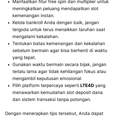
Manfaatkan fitur free spin dan multiplier untuk
meningkatkan peluang mendapatkan slot
kemenangan instan.
Kelola bankroll Anda dengan baik, jangan
tergoda untuk terus menaikkan taruhan saat
mengalami kekalahan.
Tentukan batas kemenangan dan kekalahan
sebelum bermain agar bisa berhenti di waktu
yang tepat.
Gunakan waktu bermain secara bijak, jangan
terlalu lama agar tidak kehilangan fokus atau
mengambil keputusan emosional.
Pilih platform terpercaya seperti
LTE4D
yang
menawarkan kemudahan slot deposit dana
dan sistem transaksi tanpa potongan.
Dengan menerapkan tips tersebut, Anda dapat