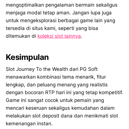
mengoptimalkan pengalaman bermain sekaligus
menjaga modal tetap aman. Jangan lupa juga
untuk mengeksplorasi berbagai game lain yang
tersedia di situs kami, seperti yang bisa
ditemukan di
koleksi slot lainnya
.
Kesimpulan
Slot Journey To the Wealth dari PG Soft
menawarkan kombinasi tema menarik, fitur
lengkap, dan peluang menang yang realistis
dengan bocoran RTP hari ini yang tetap kompetitif.
Game ini sangat cocok untuk pemain yang
mencari keseruan sekaligus kemudahan dalam
melakukan slot deposit dana dan menikmati slot
kemenangan instan.