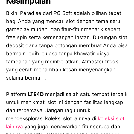
Kesimpulan
Bikini Paradise dari PG Soft adalah pilihan tepat
bagi Anda yang mencari slot dengan tema seru,
gameplay mudah, dan fitur-fitur menarik seperti
free spin serta kemenangan instan. Dukungan slot
deposit dana tanpa potongan membuat Anda bisa
bermain lebih leluasa tanpa khawatir biaya
tambahan yang memberatkan. Atmosfer tropis
yang cerah menambah kesan menyenangkan
selama bermain.
Platform
LTE4D
menjadi salah satu tempat terbaik
untuk menikmati slot ini dengan fasilitas lengkap
dan terpercaya. Jangan ragu untuk
mengeksplorasi koleksi slot lainnya di
koleksi slot
lainnya
yang juga menawarkan fitur serupa dan