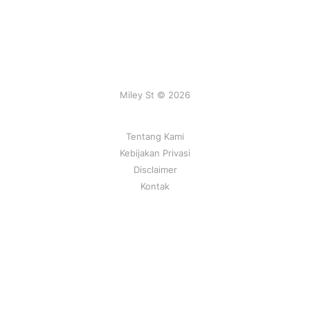
Miley St © 2026
Tentang Kami
Kebijakan Privasi
Disclaimer
Kontak
lte4d