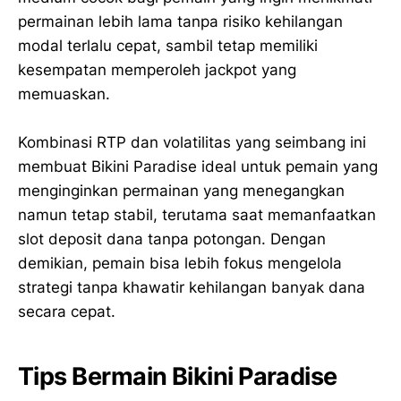
permainan lebih lama tanpa risiko kehilangan
modal terlalu cepat, sambil tetap memiliki
kesempatan memperoleh jackpot yang
memuaskan.
Kombinasi RTP dan volatilitas yang seimbang ini
membuat Bikini Paradise ideal untuk pemain yang
menginginkan permainan yang menegangkan
namun tetap stabil, terutama saat memanfaatkan
slot deposit dana tanpa potongan. Dengan
demikian, pemain bisa lebih fokus mengelola
strategi tanpa khawatir kehilangan banyak dana
secara cepat.
Tips Bermain Bikini Paradise