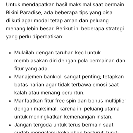
Untuk mendapatkan hasil maksimal saat bermain
Bikini Paradise, ada beberapa tips yang bisa
diikuti agar modal tetap aman dan peluang
menang lebih besar. Berikut ini beberapa strategi
yang perlu diperhatikan:
Mulailah dengan taruhan kecil untuk
membiasakan diri dengan pola permainan dan
fitur yang ada.
Manajemen bankroll sangat penting; tetapkan
batas harian agar tidak terbawa emosi saat
kalah atau menang beruntun.
Manfaatkan fitur free spin dan bonus multiplier
dengan maksimal, karena ini peluang utama
untuk meningkatkan kemenangan instan.
Jangan tergoda untuk terus bermain saat
sudah mengalami kekalahan berturut-turut;