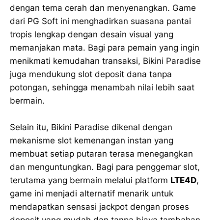
dengan tema cerah dan menyenangkan. Game
dari PG Soft ini menghadirkan suasana pantai
tropis lengkap dengan desain visual yang
memanjakan mata. Bagi para pemain yang ingin
menikmati kemudahan transaksi, Bikini Paradise
juga mendukung slot deposit dana tanpa
potongan, sehingga menambah nilai lebih saat
bermain.
Selain itu, Bikini Paradise dikenal dengan
mekanisme slot kemenangan instan yang
membuat setiap putaran terasa menegangkan
dan menguntungkan. Bagi para penggemar slot,
terutama yang bermain melalui platform
LTE4D
,
game ini menjadi alternatif menarik untuk
mendapatkan sensasi jackpot dengan proses