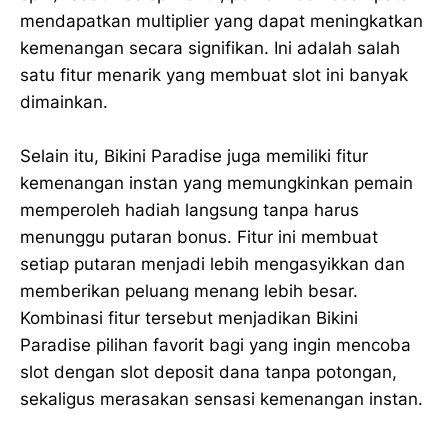
mendapatkan multiplier yang dapat meningkatkan
kemenangan secara signifikan. Ini adalah salah
satu fitur menarik yang membuat slot ini banyak
dimainkan.
Selain itu, Bikini Paradise juga memiliki fitur
kemenangan instan yang memungkinkan pemain
memperoleh hadiah langsung tanpa harus
menunggu putaran bonus. Fitur ini membuat
setiap putaran menjadi lebih mengasyikkan dan
memberikan peluang menang lebih besar.
Kombinasi fitur tersebut menjadikan Bikini
Paradise pilihan favorit bagi yang ingin mencoba
slot dengan slot deposit dana tanpa potongan,
sekaligus merasakan sensasi kemenangan instan.