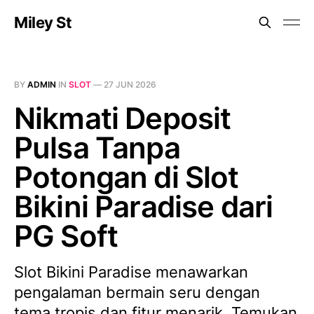
Miley St
BY
ADMIN
IN
SLOT
—
27 JUN 2026
Nikmati Deposit
Pulsa Tanpa
Potongan di Slot
Bikini Paradise dari
PG Soft
Slot Bikini Paradise menawarkan
pengalaman bermain seru dengan
tema tropis dan fitur menarik. Temukan