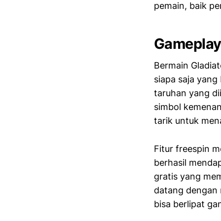
pemain, baik p
Gameplay 
Bermain Gladia
siapa saja yang
taruhan yang d
simbol kemenang
tarik untuk me
Fitur freespin m
berhasil mendap
gratis yang mem
datang dengan 
bisa berlipat ga