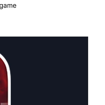
, game