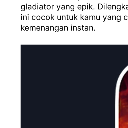
gladiator yang epik. Dilengka
ini cocok untuk kamu yang c
kemenangan instan.