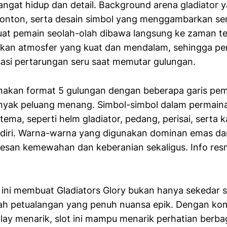
angat hidup dan detail. Background arena gladiator
nonton, serta desain simbol yang menggambarkan se
at pemain seolah-olah dibawa langsung ke zaman te
jikan atmosfer yang kuat dan mendalam, sehingga p
asi pertarungan seru saat memutar gulungan.
unakan format 5 gulungan dengan beberapa garis pe
yak peluang menang. Simbol-simbol dalam permaina
ema, seperti helm gladiator, pedang, perisai, serta k
endiri. Warna-warna yang digunakan dominan emas d
san kemewahan dan keberanian sekaligus. Info resmi
 ini membuat Gladiators Glory bukan hanya sekedar sl
ah petualangan yang penuh nuansa epik. Dengan ko
ay menarik, slot ini mampu menarik perhatian berba