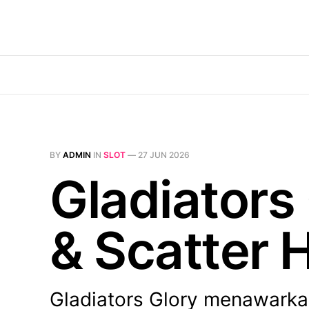
BY
ADMIN
IN
SLOT
—
27 JUN 2026
Gladiators
& Scatter H
Gladiators Glory menawarka