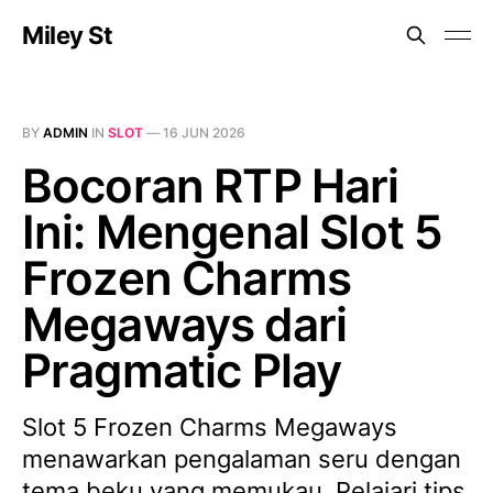
Miley St
BY
ADMIN
IN
SLOT
—
16 JUN 2026
Bocoran RTP Hari
Ini: Mengenal Slot 5
Frozen Charms
Megaways dari
Pragmatic Play
Slot 5 Frozen Charms Megaways
menawarkan pengalaman seru dengan
tema beku yang memukau. Pelajari tips