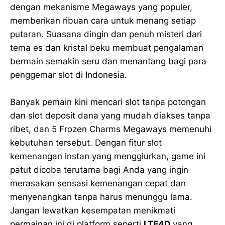
dengan mekanisme Megaways yang populer,
memberikan ribuan cara untuk menang setiap
putaran. Suasana dingin dan penuh misteri dari
tema es dan kristal beku membuat pengalaman
bermain semakin seru dan menantang bagi para
penggemar slot di Indonesia.
Banyak pemain kini mencari slot tanpa potongan
dan slot deposit dana yang mudah diakses tanpa
ribet, dan 5 Frozen Charms Megaways memenuhi
kebutuhan tersebut. Dengan fitur slot
kemenangan instan yang menggiurkan, game ini
patut dicoba terutama bagi Anda yang ingin
merasakan sensasi kemenangan cepat dan
menyenangkan tanpa harus menunggu lama.
Jangan lewatkan kesempatan menikmati
permainan ini di platform seperti
LTE4D
yang