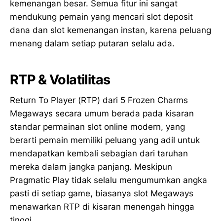
kemenangan besar. Semua fitur ini sangat
mendukung pemain yang mencari slot deposit
dana dan slot kemenangan instan, karena peluang
menang dalam setiap putaran selalu ada.
RTP & Volatilitas
Return To Player (RTP) dari 5 Frozen Charms
Megaways secara umum berada pada kisaran
standar permainan slot online modern, yang
berarti pemain memiliki peluang yang adil untuk
mendapatkan kembali sebagian dari taruhan
mereka dalam jangka panjang. Meskipun
Pragmatic Play tidak selalu mengumumkan angka
pasti di setiap game, biasanya slot Megaways
menawarkan RTP di kisaran menengah hingga
tinggi.