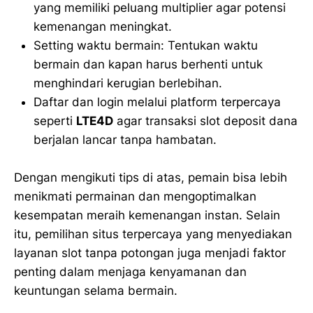
yang memiliki peluang multiplier agar potensi
kemenangan meningkat.
Setting waktu bermain: Tentukan waktu
bermain dan kapan harus berhenti untuk
menghindari kerugian berlebihan.
Daftar dan login melalui platform terpercaya
seperti
LTE4D
agar transaksi slot deposit dana
berjalan lancar tanpa hambatan.
Dengan mengikuti tips di atas, pemain bisa lebih
menikmati permainan dan mengoptimalkan
kesempatan meraih kemenangan instan. Selain
itu, pemilihan situs terpercaya yang menyediakan
layanan slot tanpa potongan juga menjadi faktor
penting dalam menjaga kenyamanan dan
keuntungan selama bermain.