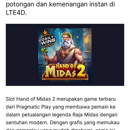
potongan dan kemenangan instan di
LTE4D.
Slot Hand of Midas 2 merupakan game terbaru
dari Pragmatic Play yang membawa pemain ke
dalam petualangan legenda Raja Midas dengan
sentuhan modern. Dengan grafis yang memukau