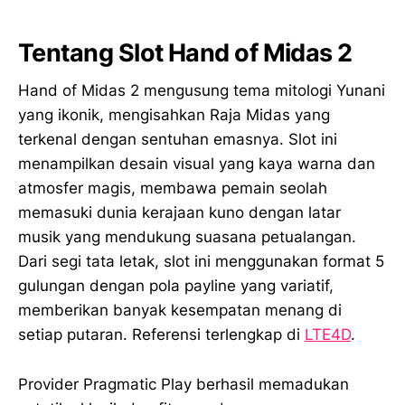
Tentang Slot Hand of Midas 2
Hand of Midas 2 mengusung tema mitologi Yunani
yang ikonik, mengisahkan Raja Midas yang
terkenal dengan sentuhan emasnya. Slot ini
menampilkan desain visual yang kaya warna dan
atmosfer magis, membawa pemain seolah
memasuki dunia kerajaan kuno dengan latar
musik yang mendukung suasana petualangan.
Dari segi tata letak, slot ini menggunakan format 5
gulungan dengan pola payline yang variatif,
memberikan banyak kesempatan menang di
setiap putaran. Referensi terlengkap di
LTE4D
.
Provider Pragmatic Play berhasil memadukan