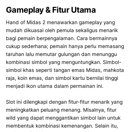
Gameplay & Fitur Utama
Hand of Midas 2 menawarkan gameplay yang
mudah dikuasai oleh pemula sekaligus menarik
bagi pemain berpengalaman. Cara bermainnya
cukup sederhana; pemain hanya perlu memasang
taruhan lalu memutar gulungan dan menunggu
kombinasi simbol yang menguntungkan. Simbol-
simbol khas seperti tangan emas Midas, mahkota
raja, koin emas, dan simbol kartu bernilai tinggi
menjadi ikon utama dalam permainan ini.
Slot ini dilengkapi dengan fitur-fitur menarik yang
meningkatkan peluang menang. Misalnya, fitur
wild yang dapat menggantikan simbol lain untuk
membentuk kombinasi kemenangan. Selain itu,