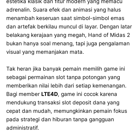
estetika klasik dan fitur modern yang memacu
adrenalin. Suara efek dan animasi yang halus
menambah keseruan saat simbol-simbol emas
dan artefak berkilau muncul di layar. Dengan latar
belakang kerajaan yang megah, Hand of Midas 2
bukan hanya soal menang, tapi juga pengalaman
visual yang memanjakan mata.
Tak heran jika banyak pemain memilih game ini
sebagai permainan slot tanpa potongan yang
memberikan nilai lebih dari setiap kemenangan.
Bagi member
LTE4D
, game ini cocok karena
mendukung transaksi slot deposit dana yang
cepat dan mudah, memungkinkan pemain fokus
pada strategi dan hiburan tanpa gangguan
administratif.