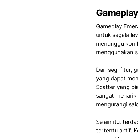
Gameplay 
Gameplay Emera
untuk segala le
menunggu kombi
menggunakan si
Dari segi fitur
yang dapat men
Scatter yang bia
sangat menarik
mengurangi sal
Selain itu, terd
tertentu aktif. 