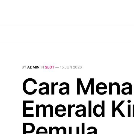
BY
ADMIN
IN
SLOT
—
15 JUN 2026
Cara Mena
Emerald K
Pemula