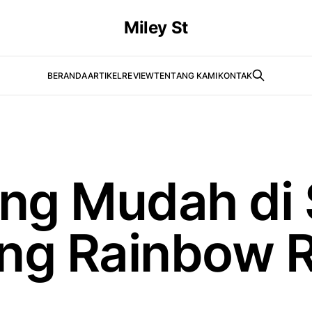
Miley St
BERANDA
ARTIKEL
REVIEW
TENTANG KAMI
KONTAK
ng Mudah di 
ing Rainbow 