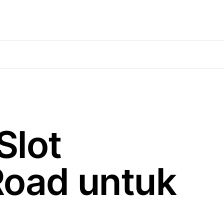
Slot
Road untuk