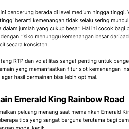
 ini cenderung berada di level medium hingga tinggi. V
inggi berarti kemenangan tidak selalu sering muncul,
 dalam jumlah yang cukup besar. Hal ini cocok bagi
n dengan risiko menunggu kemenangan besar daripa
l secara konsisten.
ng RTP dan volatilitas sangat penting untuk penge
emain yang memanfaatkan fitur slot kemenangan ins
agar hasil permainan bisa lebih optimal.
ain Emerald King Rainbow Road
alkan peluang menang saat memainkan Emerald Ki
eberapa tips yang sangat berguna terutama bagi pe
ngan modal kecil: