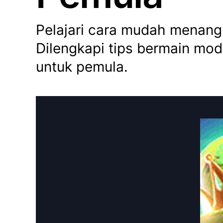
Pelajari cara mudah menang
Dilengkapi tips bermain moda
untuk pemula.