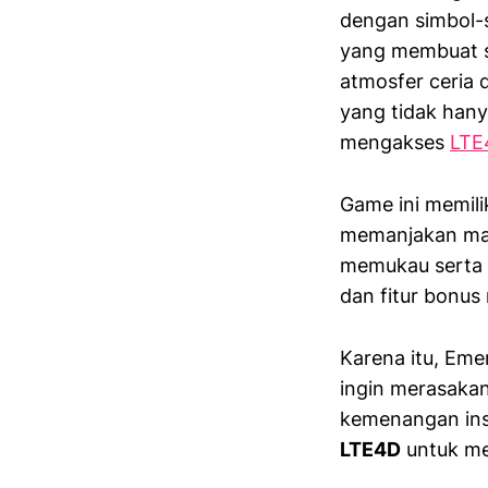
dengan simbol-s
yang membuat s
atmosfer ceria 
yang tidak han
mengakses
LTE
Game ini memili
memanjakan mat
memukau serta s
dan fitur bonu
Karena itu, Eme
ingin merasaka
kemenangan inst
LTE4D
untuk me