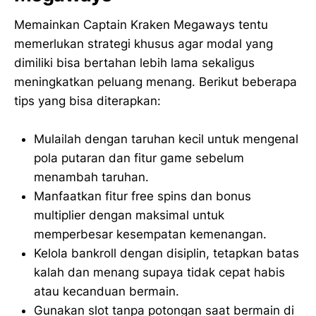
Memainkan Captain Kraken Megaways tentu
memerlukan strategi khusus agar modal yang
dimiliki bisa bertahan lebih lama sekaligus
meningkatkan peluang menang. Berikut beberapa
tips yang bisa diterapkan:
Mulailah dengan taruhan kecil untuk mengenal
pola putaran dan fitur game sebelum
menambah taruhan.
Manfaatkan fitur free spins dan bonus
multiplier dengan maksimal untuk
memperbesar kesempatan kemenangan.
Kelola bankroll dengan disiplin, tetapkan batas
kalah dan menang supaya tidak cepat habis
atau kecanduan bermain.
Gunakan slot tanpa potongan saat bermain di