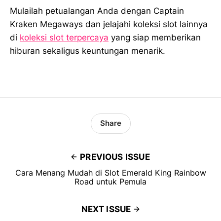
Mulailah petualangan Anda dengan Captain
Kraken Megaways dan jelajahi koleksi slot lainnya
di
koleksi slot terpercaya
yang siap memberikan
hiburan sekaligus keuntungan menarik.
Share
PREVIOUS ISSUE
Cara Menang Mudah di Slot Emerald King Rainbow
Road untuk Pemula
NEXT ISSUE