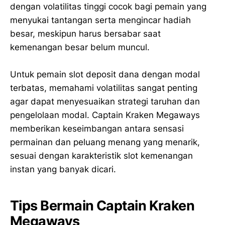
dengan volatilitas tinggi cocok bagi pemain yang
menyukai tantangan serta mengincar hadiah
besar, meskipun harus bersabar saat
kemenangan besar belum muncul.
Untuk pemain slot deposit dana dengan modal
terbatas, memahami volatilitas sangat penting
agar dapat menyesuaikan strategi taruhan dan
pengelolaan modal. Captain Kraken Megaways
memberikan keseimbangan antara sensasi
permainan dan peluang menang yang menarik,
sesuai dengan karakteristik slot kemenangan
instan yang banyak dicari.
Tips Bermain Captain Kraken
Megaways