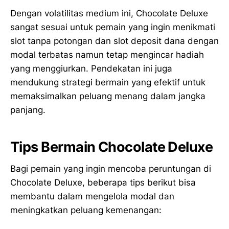
Dengan volatilitas medium ini, Chocolate Deluxe
sangat sesuai untuk pemain yang ingin menikmati
slot tanpa potongan dan slot deposit dana dengan
modal terbatas namun tetap mengincar hadiah
yang menggiurkan. Pendekatan ini juga
mendukung strategi bermain yang efektif untuk
memaksimalkan peluang menang dalam jangka
panjang.
Tips Bermain Chocolate Deluxe
Bagi pemain yang ingin mencoba peruntungan di
Chocolate Deluxe, beberapa tips berikut bisa
membantu dalam mengelola modal dan
meningkatkan peluang kemenangan: