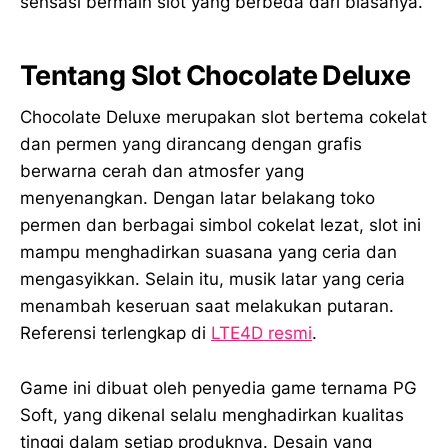
sensasi bermain slot yang berbeda dari biasanya.
Tentang Slot Chocolate Deluxe
Chocolate Deluxe merupakan slot bertema cokelat
dan permen yang dirancang dengan grafis
berwarna cerah dan atmosfer yang
menyenangkan. Dengan latar belakang toko
permen dan berbagai simbol cokelat lezat, slot ini
mampu menghadirkan suasana yang ceria dan
mengasyikkan. Selain itu, musik latar yang ceria
menambah keseruan saat melakukan putaran.
Referensi terlengkap di
LTE4D resmi
.
Game ini dibuat oleh penyedia game ternama PG
Soft, yang dikenal selalu menghadirkan kualitas
tinggi dalam setiap produknya. Desain yang