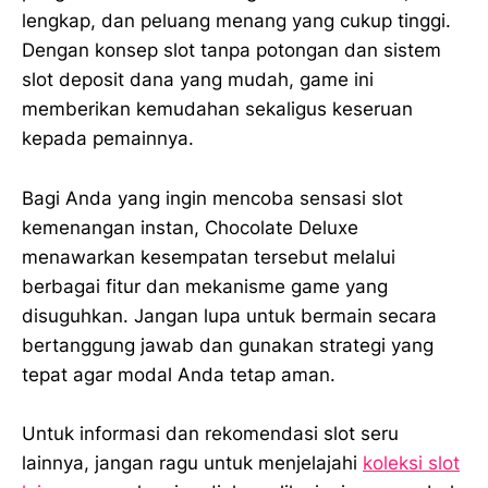
lengkap, dan peluang menang yang cukup tinggi.
Dengan konsep slot tanpa potongan dan sistem
slot deposit dana yang mudah, game ini
memberikan kemudahan sekaligus keseruan
kepada pemainnya.
Bagi Anda yang ingin mencoba sensasi slot
kemenangan instan, Chocolate Deluxe
menawarkan kesempatan tersebut melalui
berbagai fitur dan mekanisme game yang
disuguhkan. Jangan lupa untuk bermain secara
bertanggung jawab dan gunakan strategi yang
tepat agar modal Anda tetap aman.
Untuk informasi dan rekomendasi slot seru
lainnya, jangan ragu untuk menjelajahi
koleksi slot