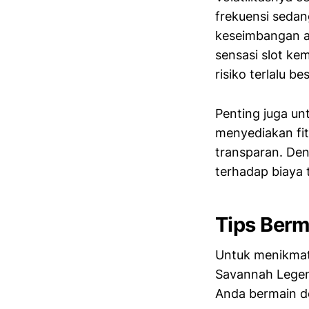
frekuensi sedan
keseimbangan an
sensasi slot ke
risiko terlalu bes
Penting juga un
menyediakan fit
transparan. Den
terhadap biaya 
Tips Ber
Untuk menikmat
Savannah Legend
Anda bermain de