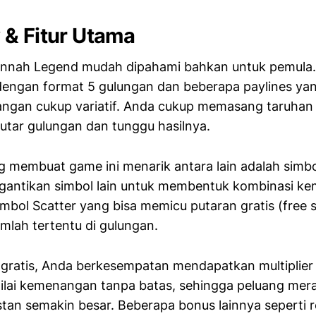
& Fitur Utama
nnah Legend mudah dipahami bahkan untuk pemula. S
 dengan format 5 gulungan dan beberapa paylines y
ngan cukup variatif. Anda cukup memasang taruhan 
 putar gulungan dan tunggu hasilnya.
g membuat game ini menarik antara lain adalah simbo
gantikan simbol lain untuk membentuk kombinasi k
simbol Scatter yang bisa memicu putaran gratis (free s
mlah tertentu di gulungan.
 gratis, Anda berkesempatan mendapatkan multiplier
lai kemenangan tanpa batas, sehingga peluang mera
an semakin besar. Beberapa bonus lainnya seperti re