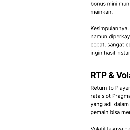
bonus mini mung
mainkan.
Kesimpulannya,
namun diperkay
cepat, sangat 
ingin hasil insta
RTP & Vola
Return to Play
rata slot Pragm
yang adil dalam
pemain bisa me
Volatilitasnya