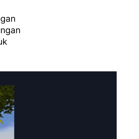
ngan
angan
uk