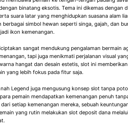
dengan binatang eksotis. Tema ini dikemas dengan de
ta suara latar yang menghidupkan suasana alam lia
berbagai simbol hewan seperti singa, gajah, dan b
jadi ikon kemenangan.
iciptakan sangat mendukung pengalaman bermain ag
menangan, tapi juga menikmati perjalanan visual y
rna hangat dan desain estetis, slot ini memberikan 
ain yang lebih fokus pada fitur saja.
vannah Legend juga mengusung konsep slot tanpa pot
para pemain mendapatkan kemenangan penuh tanpa 
 dari setiap kemenangan mereka, sebuah keuntunga
emain yang rutin melakukan slot deposit dana melal
t.