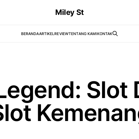
Miley St
BERANDA
ARTIKEL
REVIEW
TENTANG KAMI
KONTAK
egend: Slot 
Slot Kemenan