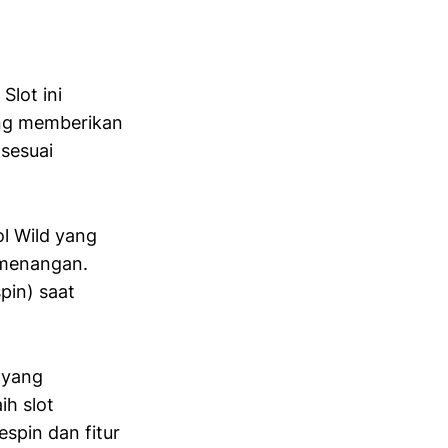
lot ini
ang memberikan
sesuai
l Wild yang
emenangan.
pin) saat
 yang
ih slot
spin dan fitur