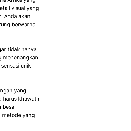
tail visual yang
r. Anda akan
urung berwarna
ar tidak hanya
ang menenangkan.
sensasi unik
ongan yang
harus khawatir
n besar
ui metode yang