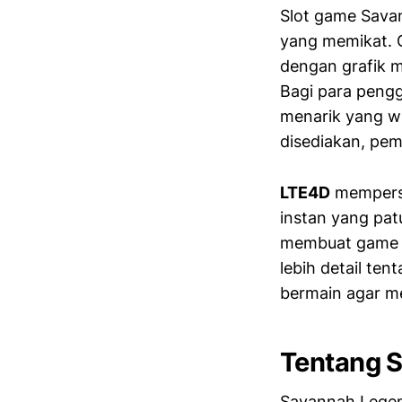
Slot game Savan
yang memikat.
dengan grafik 
Bagi para peng
menarik yang wa
disediakan, pem
LTE4D
memperse
instan yang pat
membuat game in
lebih detail ten
bermain agar m
Tentang S
Savannah Legen