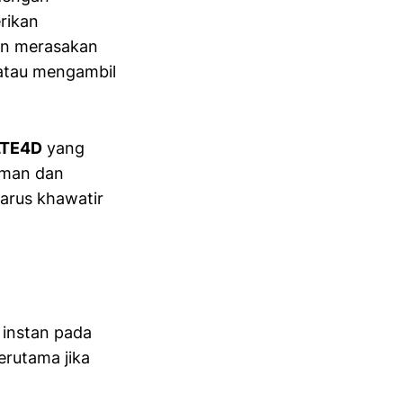
erikan
gin merasakan
 atau mengambil
LTE4D
yang
aman dan
arus khawatir
 instan pada
erutama jika