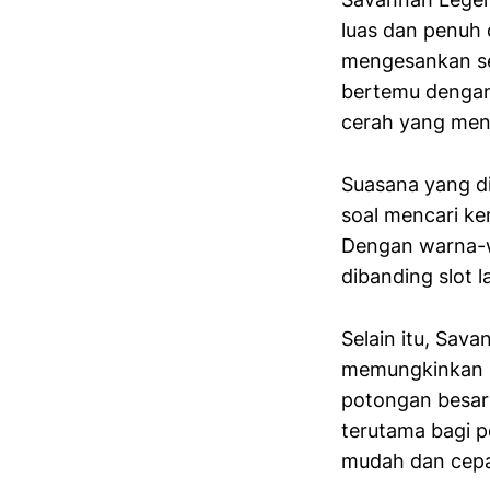
luas dan penuh 
mengesankan ser
bertemu dengan 
cerah yang men
Suasana yang d
soal mencari ke
Dengan warna-wa
dibanding slot l
Selain itu, Sa
memungkinkan 
potongan besar
terutama bagi p
mudah dan cepa