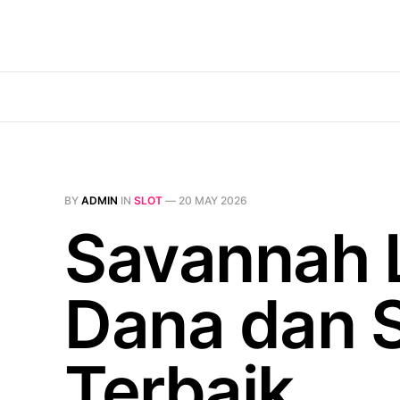
BY
ADMIN
IN
SLOT
—
20 MAY 2026
Savannah L
Dana dan 
Terbaik