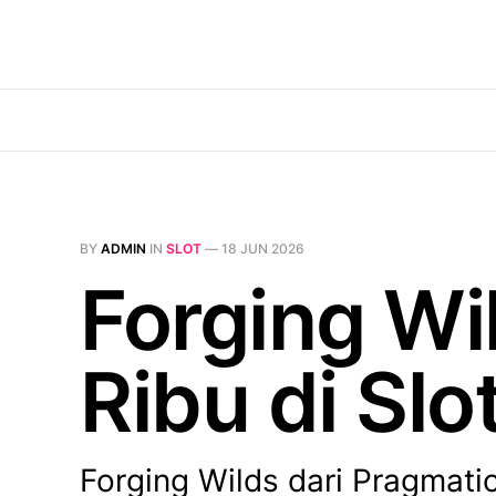
BY
ADMIN
IN
SLOT
—
18 JUN 2026
Forging Wi
Ribu di Slo
Forging Wilds dari Pragmat