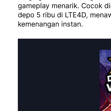
gameplay menarik. Cocok di
depo 5 ribu di LTE4D, menaw
kemenangan instan.