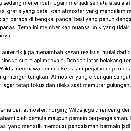
ng sedang menempah logam menjadi senjata atau alat
isasi grafis yang detail dan atmosfer yang mendala
lah berada di bengkel pandai besi yang penuh denga
panas. Tema ini memberikan nuansa unik yang tidak
nnya.
 autentik juga menambah kesan realistis, mulai dari 
hingga suara api menyala. Dengan latar belakang t
ng Wilds membawa pemain ke dalam perjalanan penuh a
ng menguntungkan. Atmosfer yang dibangun sanga
 agar tetap fokus dan rileks saat memutar gulungan.
d
.
i tema dan atmosfer, Forging Wilds juga dirancang den
ahami oleh pemula maupun pemain berpengalaman. 
asi yang menarik membuat pengalaman bermain jadi 