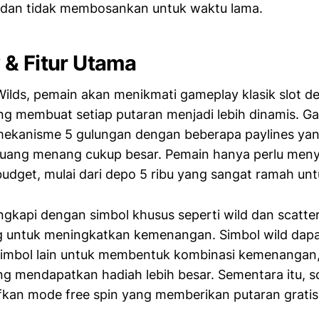
an tidak membosankan untuk waktu lama.
& Fitur Utama
Wilds, pemain akan menikmati gameplay klasik slot 
ng membuat setiap putaran menjadi lebih dinamis. Ga
kanisme 5 gulungan dengan beberapa paylines yan
uang menang cukup besar. Pemain hanya perlu men
budget, mulai dari depo 5 ribu yang sangat ramah un
lengkapi dengan simbol khusus seperti wild dan scatte
g untuk meningkatkan kemenangan. Simbol wild dap
imbol lain untuk membentuk kombinasi kemenangan,
 mendapatkan hadiah lebih besar. Sementara itu, sc
fkan mode free spin yang memberikan putaran grati