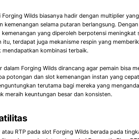
di Forging Wilds biasanya hadir dengan multiplier yan
n kemenangan selama putaran berlangsung. Dengan
iap kemenangan yang diperoleh berpotensi meningkat 
ain itu, terdapat juga mekanisme respin yang member
 mendapatkan kombinasi terbaik.
ur dalam Forging Wilds dirancang agar pemain bisa 
npa potongan dan slot kemenangan instan yang cepat d
enguntungkan terutama bagi mereka yang mengandal
uk meraih keuntungan besar dan konsisten.
tilitas
r atau RTP pada slot Forging Wilds berada pada tingk