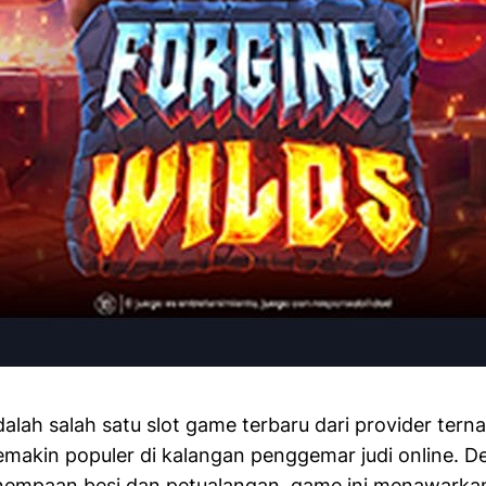
dalah salah satu slot game terbaru dari provider ter
semakin populer di kalangan penggemar judi online. 
empaan besi dan petualangan, game ini menawarkan