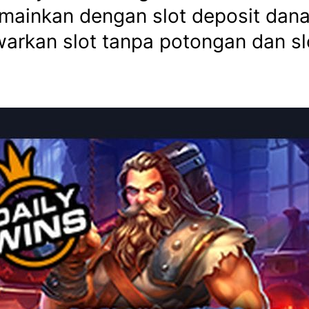
mainkan dengan slot deposit dana
arkan slot tanpa potongan dan sl