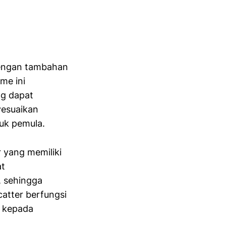
dengan tambahan
me ini
g dapat
yesuaikan
tuk pemula.
r yang memiliki
at
 sehingga
atter berfungsi
s kepada