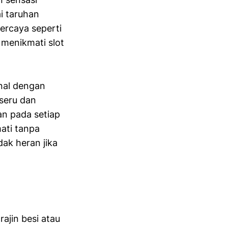
i taruhan
ercaya seperti
a menikmati slot
nal dengan
seru dan
n pada setiap
ati tanpa
ak heran jika
ajin besi atau