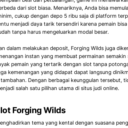
rbeda dari slot biasa. Menariknya, Anda bisa memula
nim, cukup dengan depo 5 ribu saja di platform terp
 tentu menjadi daya tarik tersendiri karena pemain bis
udah tanpa harus mengeluarkan modal besar.
n dalam melakukan deposit, Forging Wilds juga dike
emenangan instan yang membuat permainan semakin 
yak pemain yang tertarik dengan slot tanpa potonga
ngga kemenangan yang didapat dapat langsung dinikm
tambahan. Dengan berbagai keunggulan tersebut, tid
njadi salah satu pilihan utama di situs judi online.
lot Forging Wilds
enghadirkan tema yang kental dengan suasana pengr