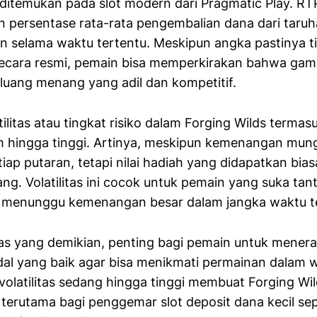
temukan pada slot modern dari Pragmatic Play. RTP
persentase rata-rata pengembalian dana dari taru
n selama waktu tertentu. Meskipun angka pastinya t
secara resmi, pemain bisa memperkirakan bahwa game
uang menang yang adil dan kompetitif.
tilitas atau tingkat risiko dalam Forging Wilds terma
 hingga tinggi. Artinya, meskipun kemenangan mungk
tiap putaran, tetapi nilai hadiah yang didapatkan bi
ng. Volatilitas ini cocok untuk pemain yang suka ta
n menunggu kemenangan besar dalam jangka waktu t
tas yang demikian, penting bagi pemain untuk mener
l yang baik agar bisa menikmati permainan dalam 
 volatilitas sedang hingga tinggi membuat Forging Wi
, terutama bagi penggemar slot deposit dana kecil sep