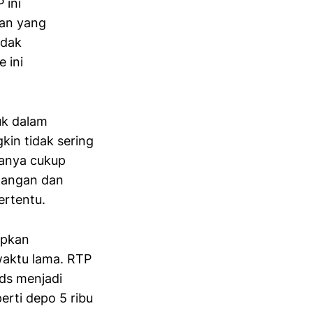
 ini
han yang
idak
 ini
suk dalam
in tidak sering
asanya cukup
ntangan dan
ertentu.
apkan
waktu lama. RTP
lds menjadi
erti depo 5 ribu